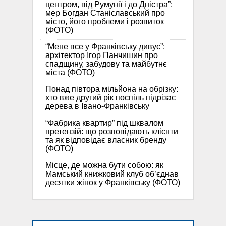
центром, від Румунії і до Дністра”:
мер Богдан Станіславський про
місто, його проблеми і розвиток
(ФОТО)
“Мене все у Франківську дивує”:
архітектор Ігор Панчишин про
спадщину, забудову та майбутнє
міста (ФОТО)
Понад півтора мільйона на обрізку:
хто вже другий рік поспіль підрізає
дерева в Івано-Франківську
“Фабрика квартир” під шквалом
претензій: що розповідають клієнти
та як відповідає власник бренду
(ФОТО)
Місце, де можна бути собою: як
Мамський книжковий клуб об’єднав
десятки жінок у Франківську (ФОТО)