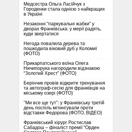
Медсестра Ольга Ласійчук з
Городенки стала однією з найкращих
в Україні
Незаконні “паркувальні жабки” у
дворах Франківська: у мерії радять,
куди звертатися
Негода повалила дерева та
пошкодила віковий дуб у Коломиї
(ФОТО)
Прикарпатського воїна Олега
Ничипорука нагородили відзнакою
“Золотий Хрест” (ФОТО)
Берінчик провів відкрите тренування
та автограф-сесію для франківців на
міському озері (ФОТО)
"Ми все ще тут": у Франківську третій
день поспіль мітингували проти
відставки Федорова (ФОТО, ВІДЕО)
Франківський хірург Ростислав
Сабадош – фіналіст премії “Орден