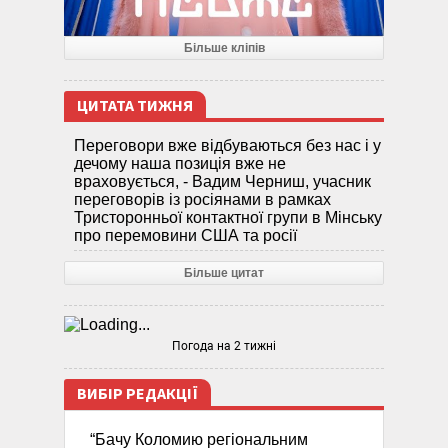
Більше кліпів
ЦИТАТА ТИЖНЯ
Переговори вже відбуваються без нас і у
дечому наша позиція вже не
враховується, - Вадим Черниш, учасник
переговорів із росіянами в рамках
Тристоронньої контактної групи в Мінську
про перемовини США та росії
Більше цитат
Погода на 2 тижні
ВИБІР РЕДАКЦІЇ
“Бачу Коломию регіональним