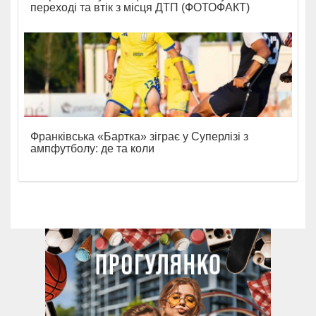
переході та втік з місця ДТП (ФОТОФАКТ)
Франківська «Бартка» зіграє у Суперлізі з
ампфутболу: де та коли