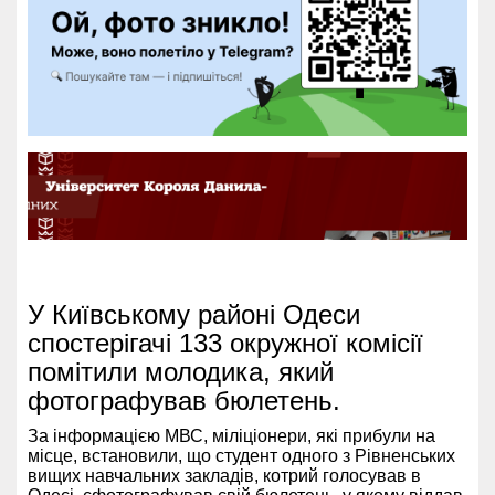
У Київському районі Одеси
спостерігачі 133 окружної комісії
помітили молодика, який
фотографував бюлетень.
За інформацією МВС, міліціонери, які прибули на
місце, встановили, що студент одного з Рівненських
вищих навчальних закладів, котрий голосував в