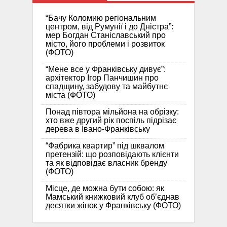
“Бачу Коломию регіональним
центром, від Румунії і до Дністра”:
мер Богдан Станіславський про
місто, його проблеми і розвиток
(ФОТО)
“Мене все у Франківську дивує”:
архітектор Ігор Панчишин про
спадщину, забудову та майбутнє
міста (ФОТО)
Понад півтора мільйона на обрізку:
хто вже другий рік поспіль підрізає
дерева в Івано-Франківську
“Фабрика квартир” під шквалом
претензій: що розповідають клієнти
та як відповідає власник бренду
(ФОТО)
Місце, де можна бути собою: як
Мамський книжковий клуб об’єднав
десятки жінок у Франківську (ФОТО)