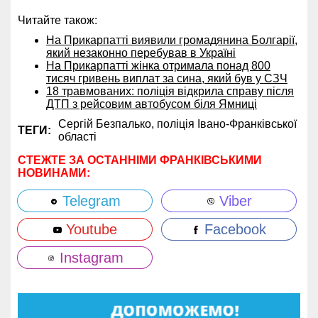
Читайте також:
На Прикарпатті виявили громадянина Болгарії,
який незаконно перебував в Україні
На Прикарпатті жінка отримала понад 800
тисяч гривень виплат за сина, який був у СЗЧ
18 травмованих: поліція відкрила справу після
ДТП з рейсовим автобусом біля Ямниці
Сергій Безпалько,
поліція Івано-Франківської
ТЕГИ:
області
СТЕЖТЕ ЗА ОСТАННІМИ ФРАНКІВСЬКИМИ
НОВИНАМИ:
Telegram
Viber
Youtube
Facebook
Instagram