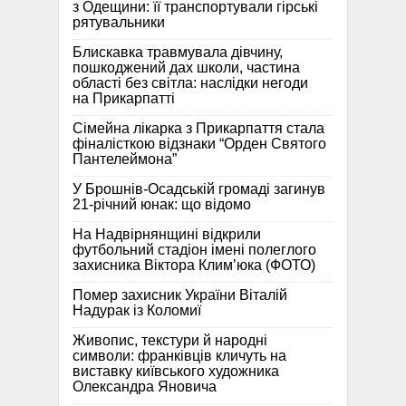
з Одещини: її транспортували гірські
рятувальники
Блискавка травмувала дівчину,
пошкоджений дах школи, частина
області без світла: наслідки негоди
на Прикарпатті
Сімейна лікарка з Прикарпаття стала
фіналісткою відзнаки “Орден Святого
Пантелеймона”
У Брошнів-Осадській громаді загинув
21-річний юнак: що відомо
На Надвірнянщині відкрили
футбольний стадіон імені полеглого
захисника Віктора Клим’юка (ФОТО)
Помер захисник України Віталій
Надурак із Коломиї
Живопис, текстури й народні
символи: франківців кличуть на
виставку київського художника
Олександра Яновича