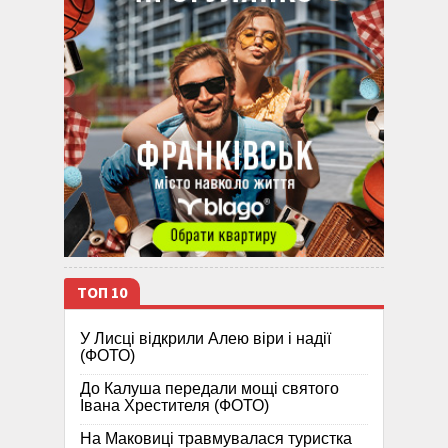
ТОП 10
У Лисці відкрили Алею віри і надії
(ФОТО)
До Калуша передали мощі святого
Івана Хрестителя (ФОТО)
На Маковиці травмувалася туристка