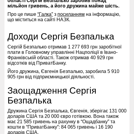
області Сергій Безпалько заробив понад
мільйон гривень, а його дружина майже шість.
Про це пише
“Галка”
з
посиланням
на інформацію,
що міститься на сайті НАЗК.
Доходи Сергія Безпалька
Сергій Безпалько отримав 1 277 693 грн заробітної
плати в Головному управлінні Нацполіції в Івано-
Франківській області. Також отримав 40 929 грн
відсотків від ПриватБанку.
Його дружина, Євгенія Безпалько, заробила 5 910
905 грн від підприємницької діяльності.
Заощадження Сергія
Безпалька
Дружина Сергія Безпалька, Євгенія, зберігає 131 000
доларів США та 20 000 євро готівкою. Вона також
має 21 585 гривень на рахунку в “Ощадбанку” та
кошти в “ПриватБанку”: 84 065 гривень і 16 190
доларів США.