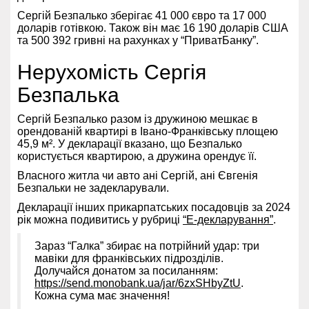
Сергій Безпалько зберігає 41 000 євро та 17 000
доларів готівкою. Також він має 16 190 доларів США
та 500 392 гривні на рахунках у “ПриватБанку”.
Нерухомість Сергія
Безпалька
Сергій Безпалько разом із дружиною мешкає в
орендованій квартирі в Івано-Франківську площею
45,9 м². У декларації вказано, що Безпалько
користується квартирою, а дружина орендує її.
Власного житла чи авто ані Сергій, ані Євгенія
Безпальки не задекларували.
Декларації інших прикарпатських посадовців за 2024
рік можна подивитись у рубриці
“Е-декларування”
.
Зараз “Галка” збирає на потрійний удар: три
мавіки для франківських підрозділів.
Долучайся донатом за посиланням:
https://send.monobank.ua/jar/6zxSHbyZtU
.
Кожна сума має значення!