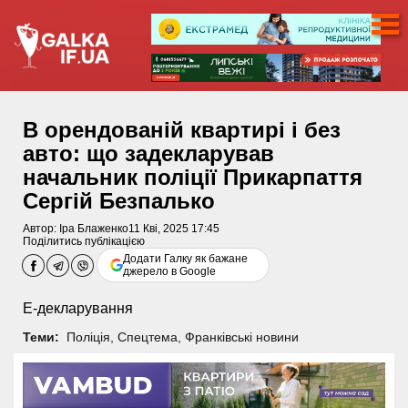
В орендованій квартирі і без
авто: що задекларував
начальник поліції Прикарпаття
Сергій Безпалько
Автор:
Іра Блаженко
11 Кві, 2025 17:45
Поділитись публікацією
Додати Галку як бажане
джерело в Google
Е-декларування
Теми:
Поліція
,
Спецтема
,
Франківські новини