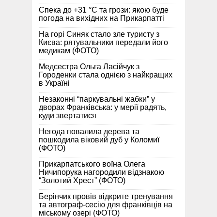
Спека до +31 °C та грози: якою буде
погода на вихідних на Прикарпатті
На горі Синяк стало зле туристу з
Києва: рятувальники передали його
медикам (ФОТО)
Медсестра Ольга Ласійчук з
Городенки стала однією з найкращих
в Україні
Незаконні “паркувальні жабки” у
дворах Франківська: у мерії радять,
куди звертатися
Негода повалила дерева та
пошкодила віковий дуб у Коломиї
(ФОТО)
Прикарпатського воїна Олега
Ничипорука нагородили відзнакою
“Золотий Хрест” (ФОТО)
Берінчик провів відкрите тренування
та автограф-сесію для франківців на
міському озері (ФОТО)