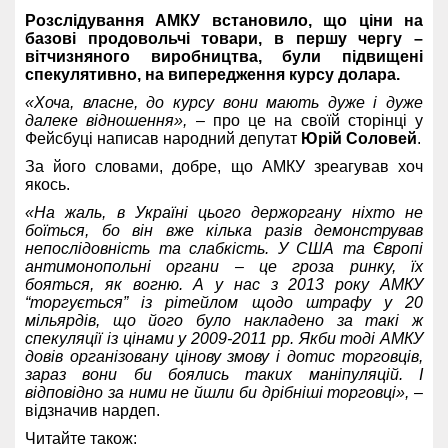
Розслідування АМКУ встановило, що ціни на
базові продовольчі товари, в першу чергу –
вітчизняного виробництва, були підвищені
спекулятивно, на випередження курсу долара.
«Хоча, власне, до курсу вони мають дуже і дуже
далеке відношення»,
– про це на своїй сторінці у
Фейсбуці написав народний депутат
Юрій Соловей
.
За його словами, добре, що АМКУ зреагував хоч
якось.
«На жаль, в Україні цього держоргану ніхто не
боїться, бо він вже кілька разів демонстрував
непослідовність та слабкість. У США та Європі
антимонопольні органи – це гроза ринку, їх
бояться, як вогню. А у нас з 2013 року АМКУ
“торгується” із рітейлом щодо штрафу у 20
мільярдів, що його було накладено за такі ж
спекуляції із цінами у 2009-2011 рр. Якби тоді АМКУ
довів організовану цінову змову і дотис торговців,
зараз вони би боялись таких маніпуляцій. І
відповідно за ними не йшли би дрібніші торговці»,
–
відзначив нардеп.
Читайте також: