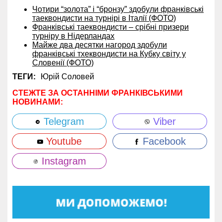
Чотири “золота” і “бронзу” здобули франківські
таеквондисти на турнірі в Італії (ФОТО)
Франківські таеквондисти – срібні призери
турніру в Нідерландах
Майже два десятки нагород здобули
франківські тхеквондисти на Кубку світу у
Словенії (ФОТО)
ТЕГИ:
Юрій Соловей
СТЕЖТЕ ЗА ОСТАННІМИ ФРАНКІВСЬКИМИ
НОВИНАМИ:
Telegram
Viber
Youtube
Facebook
Instagram