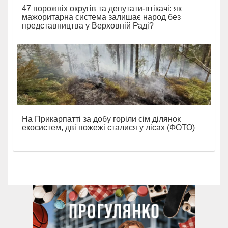
47 порожніх округів та депутати-втікачі: як
мажоритарна система залишає народ без
представництва у Верховній Раді?
На Прикарпатті за добу горіли сім ділянок
екосистем, дві пожежі сталися у лісах (ФОТО)