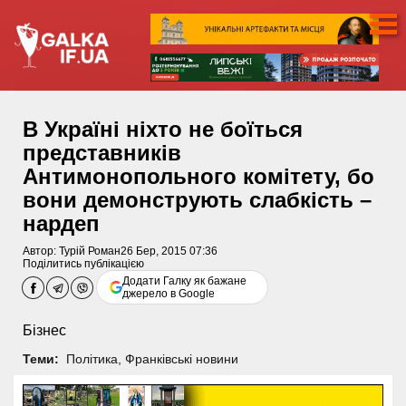
В Україні ніхто не боїться
представників
Антимонопольного комітету, бо
вони демонструють слабкість –
нардеп
Автор:
Турій Роман
26 Бер, 2015 07:36
Поділитись публікацією
Додати Галку як бажане
джерело в Google
Бізнес
Теми:
Політика
,
Франківські новини