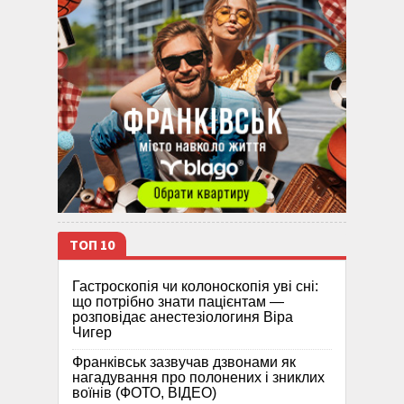
ТОП 10
Гастроскопія чи колоноскопія уві сні:
що потрібно знати пацієнтам —
розповідає анестезіологиня Віра
Чигер
Франківськ зазвучав дзвонами як
нагадування про полонених і зниклих
воїнів (ФОТО, ВІДЕО)