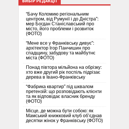
ВИБІР РЕДАКЦІЇ
“Бачу Коломию регіональним
центром, від Румунії і до Дністра”:
мер Богдан Станіславський про
місто, його проблеми і розвиток
(ФОТО)
“Мене все у Франківську дивує”:
архітектор Ігор Панчишин про
спадщину, забудову та майбутнє
міста (ФОТО)
Понад півтора мільйона на обрізку:
хто вже другий рік поспіль підрізає
дерева в Івано-Франківську
“Фабрика квартир” під шквалом
претензій: що розповідають клієнти
та як відповідає власник бренду
(ФОТО)
Місце, де можна бути собою: як
Мамський книжковий клуб об’єднав
десятки жінок у Франківську (ФОТО)