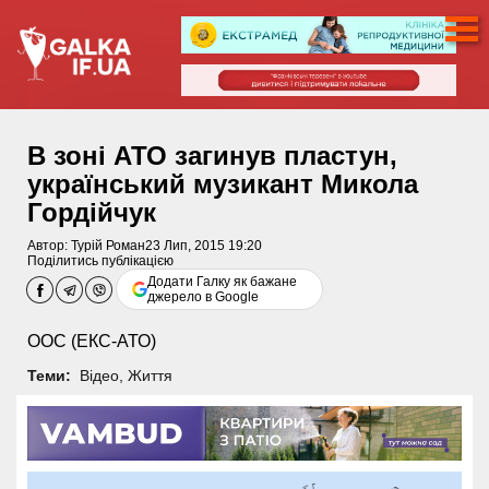
В зоні АТО загинув пластун,
український музикант Микола
Гордійчук
Автор:
Турій Роман
23 Лип, 2015 19:20
Поділитись публікацією
Додати Галку як бажане
джерело в Google
ООС (ЕКС-АТО)
Теми:
Відео
,
Життя