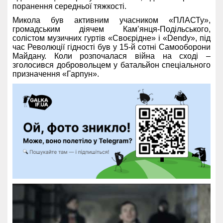
поранення середньої тяжкості.
Микола був активним учасником «ПЛАСТу»,
громадським діячем Кам’янця-Подільського,
солістом музичних гуртів «Своєрідне» і «Dendy», під
час Революції гідності був у 15-й сотні Самооборони
Майдану. Коли розпочалася війна на сході –
зголосився добровольцем у батальйон спеціального
призначення «Гарпун».