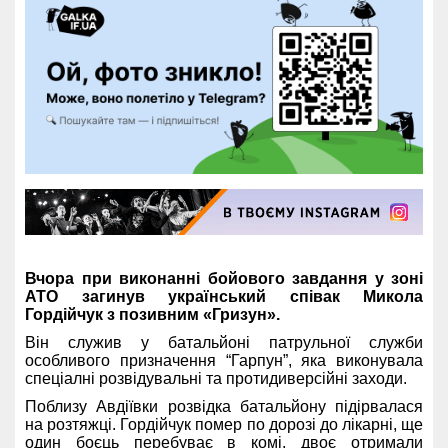
Вчора при виконанні бойового завдання у зоні
АТО загинув український співак Микола
Гордійчук з позивним «Гризун».
Він служив у батальйоні патрульної служби
особливого призначення “Гарпун”, яка виконувала
спеціалні розвідувальні та протидиверсійні заходи.
Поблизу Авдіївки розвідка батальйону підірвалася
на розтяжці. Гордійчук помер по дорозі до лікарні, ще
один боєць перебуває в комі, двоє отримали