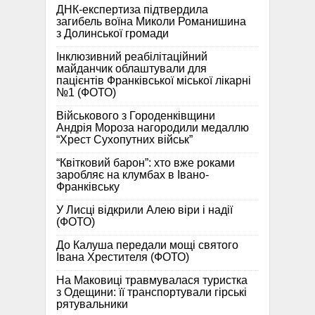
ДНК-експертиза підтвердила
загибель воїна Миколи Романишина
з Долинської громади
Інклюзивний реабілітаційний
майданчик облаштували для
пацієнтів Франківської міської лікарні
№1 (ФОТО)
Військового з Городенківщини
Андрія Мороза нагородили медаллю
“Хрест Сухопутних військ”
“Квітковий барон”: хто вже роками
заробляє на клумбах в Івано-
Франківську
У Лисці відкрили Алею віри і надії
(ФОТО)
До Калуша передали мощі святого
Івана Хрестителя (ФОТО)
На Маковиці травмувалася туристка
з Одещини: її транспортували гірські
рятувальники