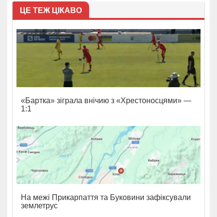
ЦЕ ТЕЖ ЦІКАВО
«Бартка» зіграла внічию з «Хрестоносцями» —
1:1
На межі Прикарпаття та Буковини зафіксували
землетрус