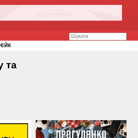
ФЕЙК
у та