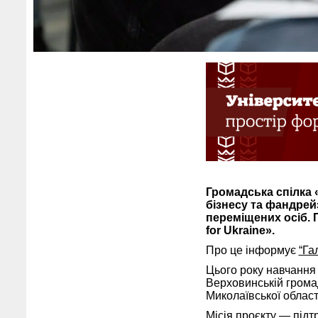
Громадська спілка 
бізнесу та фандрей
переміщених осіб. 
for Ukraine».
Про це інформує
“Га
Цього року навчання в
Верховинській громад
Миколаївської област
Місія проєкту — підт