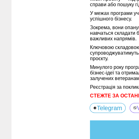
справи або пошуку гі
У межах програми уча
успішного бізнесу.
Зокрема, вони опаную
навчаться складати б
важливих напрямів.
Ключовою складовою 
супроводжуватимуть у
проєкту.
Минулого року програ
бізнес-ідеї та отрима
залучених ветеранами
Реєстрація за покли
СТЕЖТЕ ЗА ОСТАН
Telegram