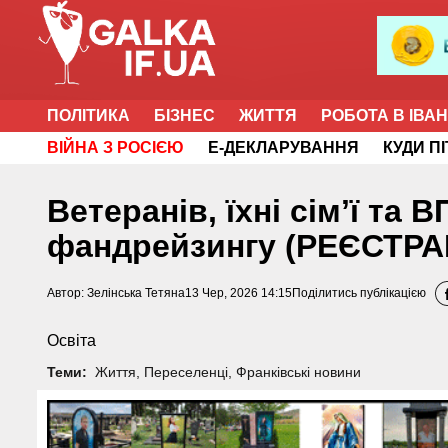
ПОЛІТИКА
БІЗНЕС
ЖИТТЯ
РОБОТА В ІВА
ВІЙНА З РОСІЄЮ
Е-ДЕКЛАРУВАННЯ
КУДИ П
Ветеранів, їхні сімʼї та
фандрейзингу (РЕЄСТРА
Автор:
Зелінська Тетяна
13 Чер, 2026 14:15
Поділитись публікацією
Освіта
Теми:
Життя
,
Переселенці
,
Франківські новини