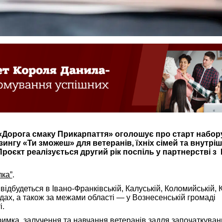
«Дорога смаку Прикарпаття» оголошує про старт набор
зингу «Ти зможеш» для ветеранів, їхніх сімей та внутрі
Проєкт реалізується другий рік поспіль у партнерстві 
лка”
.
ідбудеться в Івано-Франківській, Калуській, Коломийській, К
ах, а також за межами області — у Вознесенській громаді
і.
римка, залучення та навчання ветеранів задля започаткуван