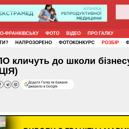
НО-ФРАНКІВСЬКУ
ФОТО
ВІДЕО
ПРО ГАЛКУ
ІТИ?
НАПРОЗОРЕНО
ФОТОКОНКУРС
РОЗБІР
 ВПО кличуть до школи бізнес
ЦІЯ)
Додати Галку як бажане
джерело в Google