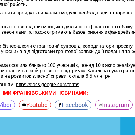
дної роботи.
сники пройдуть навчальні модулі, необхідні для створення 
ть основи підприємницької діяльності, фінансового обліку, 
ізнес-плани, а також отримають базові знання з фандрейзин
бізнес-школи є грантовий супровід: координатори проєкту
часників від підготовки грантової заявки до її подання та ре
ма охопила близько 100 учасників, понад 10 з яких реалізу
ли гранти на їхній розвиток і підтримку. Загальна сума грант
 на розвиток власної справи, склала 6,5 млн грн.
канням:
https://docs.google.com/forms
НІМИ ФРАНКІВСЬКИМИ НОВИНАМИ:
Viber
Youtube
Facebook
Instagram