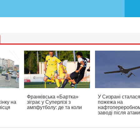
Франківська «Бартка»
У Сизрані сталас
інку на
зіграє у Суперлізі з
пожежа на
місця
ампфутболу: де та коли
нафтопереробно
заводі після атак