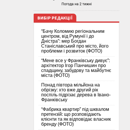
Погода на 2 тижні
ВИБІР РЕДАКЦІЇ
“Бачу Коломию регіональним
центром, від Румунії і до
Дністра”: мер Богдан
Станіславський про місто, його
проблеми і розвиток (ФОТО)
“Мене все у Франківську дивує”:
архітектор Ігор Панчишин про
спадщину, забудову та майбутнє
міста (ФОТО)
Понад півтора мільйона на
обрізку: хто вже другий рік
поспіль підрізає дерева в Івано-
Франківську
“Фабрика квартир” під шквалом
претензій: що розповідають
клієнти та як відповідає власник
бренду (ФОТО)