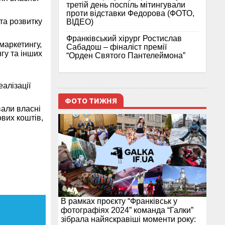
третій день поспіль мітингували
проти відставки Федорова (ФОТО,
та розвитку
ВІДЕО)
Франківський хірург Ростислав
маркетингу,
Сабадош – фіналіст премії
гу та інших
“Орден Святого Пантелеймона”
алізації
ФОТО ТИЖНЯ
вали власні
ових коштів,
В рамках проєкту “Франківськ у
фотографіях 2024” команда “Галки”
зібрала найяскравіші моменти року: