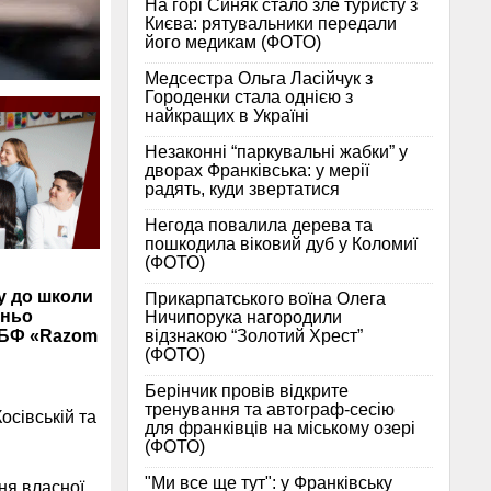
На горі Синяк стало зле туристу з
Києва: рятувальники передали
його медикам (ФОТО)
Медсестра Ольга Ласійчук з
Городенки стала однією з
найкращих в Україні
Незаконні “паркувальні жабки” у
дворах Франківська: у мерії
радять, куди звертатися
Негода повалила дерева та
пошкодила віковий дуб у Коломиї
(ФОТО)
у до школи
Прикарпатського воїна Олега
шньо
Ничипорука нагородили
відзнакою “Золотий Хрест”
з БФ «Razom
(ФОТО)
Берінчик провів відкрите
тренування та автограф-сесію
осівській та
для франківців на міському озері
(ФОТО)
"Ми все ще тут": у Франківську
ня власної