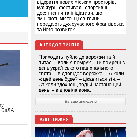
відкриття нових міських просторів,
культурні фестивалі, спортивні
досягнення та ініціативи, що
змінюють місто. Ці світлини
передають дух сучасного Франківська
та його розвиток.
АНЕКДОТ ТИЖНЯ
Приходить пуйло до ворожки та й
питає: – Коли я помру? – Ти помреш в
день українського національного
свята! – відповідає ворожка. – А коли
ж цей день буде? – цікавиться він. –
От коли здохнеш, тоді й настане цей
день! – відповіла вона.
я
Більше анекдотів
му
и БпЛА
КЛІП ТИЖНЯ