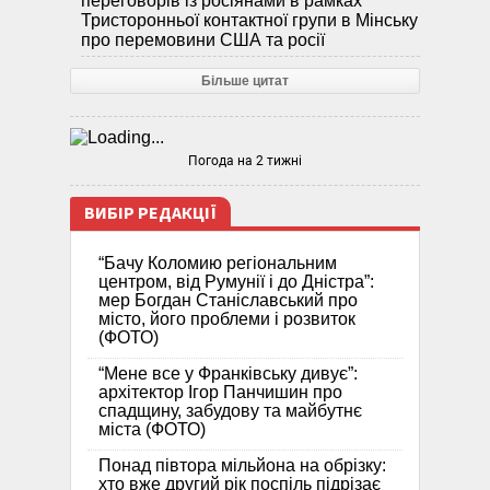
переговорів із росіянами в рамках
Тристоронньої контактної групи в Мінську
про перемовини США та росії
Більше цитат
Погода на 2 тижні
ВИБІР РЕДАКЦІЇ
“Бачу Коломию регіональним
центром, від Румунії і до Дністра”:
мер Богдан Станіславський про
місто, його проблеми і розвиток
(ФОТО)
“Мене все у Франківську дивує”:
архітектор Ігор Панчишин про
спадщину, забудову та майбутнє
міста (ФОТО)
Понад півтора мільйона на обрізку:
хто вже другий рік поспіль підрізає