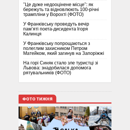
"Це дуже недооцінене місце": як
бережуть та відновлюють 100-річні
трампліни у Ворохті (ФОТО)
У Франківську проведуть вечір
пам’яті поета-дисидента Ігоря
Калинця
У Франківську попрощаються з
полеглим захисником Петром
Матейком, який загинув на Запоріжжі
На горі Синяк стало зле туристці зі
Львова: знадобилася допомога
рятувальників (ФОТО)
ФОТО ТИЖНЯ