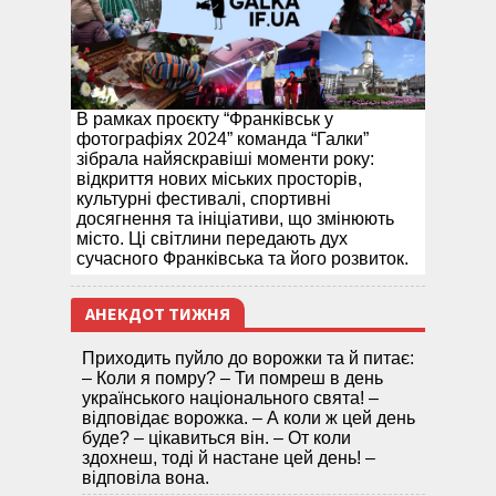
В рамках проєкту “Франківськ у
фотографіях 2024” команда “Галки”
зібрала найяскравіші моменти року:
відкриття нових міських просторів,
культурні фестивалі, спортивні
досягнення та ініціативи, що змінюють
місто. Ці світлини передають дух
сучасного Франківська та його розвиток.
АНЕКДОТ ТИЖНЯ
Приходить пуйло до ворожки та й питає:
– Коли я помру? – Ти помреш в день
українського національного свята! –
відповідає ворожка. – А коли ж цей день
буде? – цікавиться він. – От коли
здохнеш, тоді й настане цей день! –
відповіла вона.