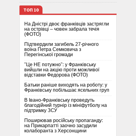
ТОП 10
На Дністрі двоє франківців застрягли
на острівці – човен забрала течія
(ФОТО)
Підтвердили загибель 27-річного
воїна Петра Семковича з
Перегінської громади
"Це НЕ потужно": у Франківську
вийшли на акцію проти можливої
відставки Федорова (ФОТО)
Батьки раніше виходять на роботу: у
Франківську побільшає ясельних груп
В Івано-Франківську проведуть
благодійний турнір із мініфутболу на
підтримку ЗСУ
Поширював російську пропаганду:
на Прикарпатті заочно засудили
колаборанта з Херсонщини