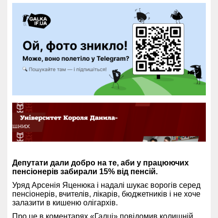
Депутати дали добро на те, аби у працюючих
пенсіонерів забирали 15% від пенсій.
Уряд Арсенія Яценюка і надалі шукає ворогів серед
пенсіонерів, вчителів, лікарів, бюджетників і не хоче
залазити в кишеню олігархів.
Про це в коментарях
«Галці»
повідомив колишній