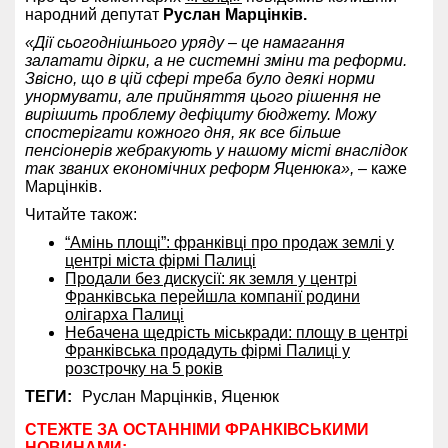
народний депутат
Руслан Марцінків.
«Дії сьогоднішнього уряду – це намагання
залатати дірки, а не системні зміни та реформи.
Звісно, що в цій сфері треба було деякі норми
унормувати, але прийняття цього рішення не
вирішить проблему дефіциту бюджету. Можу
спостерігати кожного дня, як все більше
пенсіонерів жебракують у нашому місті внаслідок
так званих економічних реформ Яценюка»,
– каже
Марцінків.
Читайте також:
“Амінь площі”: франківці про продаж землі у
центрі міста фірмі Палиці
Продали без дискусії: як земля у центрі
Франківська перейшла компанії родини
олігарха Палиці
Небачена щедрість міськради: площу в центрі
Франківська продадуть фірмі Палиці у
розстрочку на 5 років
ТЕГИ:
Руслан Марцінків,
Яценюк
СТЕЖТЕ ЗА ОСТАННІМИ ФРАНКІВСЬКИМИ
НОВИНАМИ: