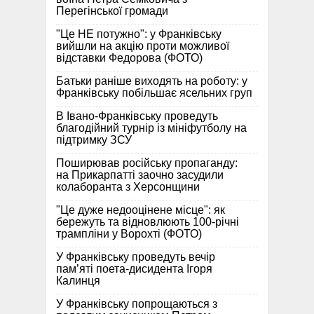
Перегінської громади
"Це НЕ потужно": у Франківську
вийшли на акцію проти можливої
відставки Федорова (ФОТО)
Батьки раніше виходять на роботу: у
Франківську побільшає ясельних груп
В Івано-Франківську проведуть
благодійний турнір із мініфутболу на
підтримку ЗСУ
Поширював російську пропаганду:
на Прикарпатті заочно засудили
колаборанта з Херсонщини
"Це дуже недооцінене місце": як
бережуть та відновлюють 100-річні
трампліни у Ворохті (ФОТО)
У Франківську проведуть вечір
пам’яті поета-дисидента Ігоря
Калинця
У Франківську попрощаються з