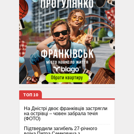
ТОП 10
На Дністрі двоє франківців застрягли
на острівці – човен забрала течія
(ФОТО)
Підтвердили загибель 27-річного
воїна Петра Семковича з