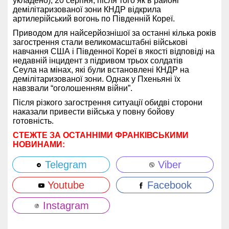
укладено), 20 серпня, після того як в районі
демілітаризованої зони КНДР відкрила
артилерійський вогонь по Південній Кореї.
Приводом для найсерйознішої за останні кілька років
загострення стали великомасштабні військові
навчання США і Південної Кореї в якості відповіді на
недавній інцидент з підривом трьох солдатів
Сеула на мінах, які були встановлені КНДР на
демілітаризованої зони. Однак у Пхеньяні їх
навзвали “оголошенням війни”.
Після різкого загострення ситуації обидві сторони
наказали привести війська у повну бойову
готовність.
СТЕЖТЕ ЗА ОСТАННІМИ ФРАНКІВСЬКИМИ
НОВИНАМИ:
Telegram
Viber
Youtube
Facebook
Instagram