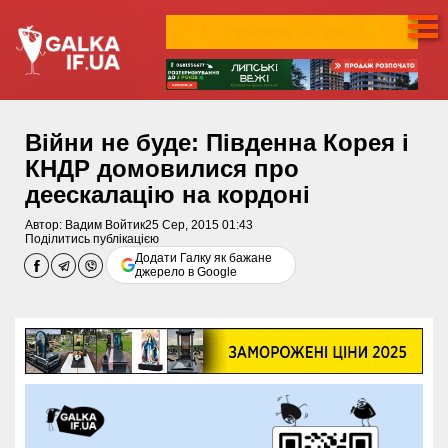
Війни не буде: Південна Корея і
КНДР домовилися про
деескалацію на кордоні
Автор:
Вадим Войтик
25 Сер, 2015 01:43
Поділитись публікацією
Додати Галку як бажане
джерело в Google