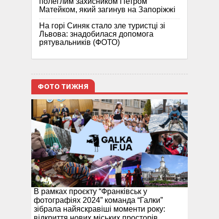
полеглим захисником Петром
Матейком, який загинув на Запоріжжі
На горі Синяк стало зле туристці зі
Львова: знадобилася допомога
рятувальників (ФОТО)
ФОТО ТИЖНЯ
В рамках проєкту “Франківськ у
фотографіях 2024” команда “Галки”
зібрала найяскравіші моменти року:
відкриття нових міських просторів,