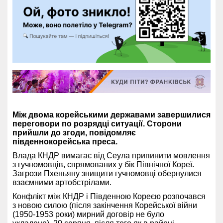
Між двома корейськими державами завершилися
переговори по розрядці ситуації. Сторони
прийшли до згоди, повідомляє
південнокорейська преса.
Влада КНДР вимагає від Сеула припинити мовлення
з гучномовців, спрямованих у бік Північної Кореї.
Загрози Пхеньяну знищити гучномовці обернулися
взаємними артобстрілами.
Конфлікт між КНДР і Південною Кореєю розпочався
з новою силою (після закінчення Корейської війни
(1950-1953 роки) мирний договір не було