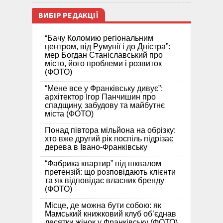
ВИБІР РЕДАКЦІЇ
“Бачу Коломию регіональним
центром, від Румунії і до Дністра”:
мер Богдан Станіславський про
місто, його проблеми і розвиток
(ФОТО)
“Мене все у Франківську дивує”:
архітектор Ігор Панчишин про
спадщину, забудову та майбутнє
міста (ФОТО)
Понад півтора мільйона на обрізку:
хто вже другий рік поспіль підрізає
дерева в Івано-Франківську
“Фабрика квартир” під шквалом
претензій: що розповідають клієнти
та як відповідає власник бренду
(ФОТО)
Місце, де можна бути собою: як
Мамський книжковий клуб об’єднав
десятки жінок у Франківську (ФОТО)