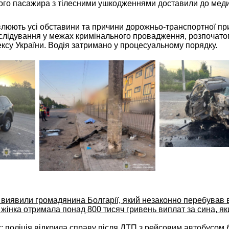
ого пасажира з тілесними ушкодженнями доставили до мед
влюють усі обставини та причини дорожньо-транспортної пр
лідування у межах кримінального провадження, розпочатого
ксу України. Водія затримано у процесуальному порядку.
 виявили громадянина Болгарії, який незаконно перебував в
жінка отримала понад 800 тисяч гривень виплат за сина, як
: поліція відкрила справу після ДТП з рейсовим автобусом 