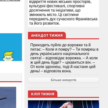
відкриття нових міських просторів,
культурні фестивалі, спортивні
досягнення та ініціативи, що
змінюють місто. Ці світлини
передають дух сучасного Франківська
та його розвиток.
АНЕКДОТ ТИЖНЯ
Приходить пуйло до ворожки та й
питає: – Коли я помру? – Ти помреш в
день українського національного
свята! – відповідає ворожка. – А коли
ж цей день буде? – цікавиться він. –
От коли здохнеш, тоді й настане цей
день! – відповіла вона.
Більше анекдотів
КЛІП ТИЖНЯ