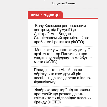
Погода на 2 тижні
ВИБІР РЕДАКЦІЇ
“Бачу Коломию регіональним
центром, від Румунії і до
Дністра”: мер Богдан
Станіславський про місто, його
проблеми і розвиток (ФОТО)
“Мене все у Франківську дивує”:
архітектор Ігор Панчишин про
спадщину, забудову та майбутнє
міста (ФОТО)
Понад півтора мільйона на
обрізку: хто вже другий рік
поспіль підрізає дерева в Івано-
Франківську
“Фабрика квартир” під шквалом
претензій: що розповідають
клієнти та як відповідає власник
бренду (ФОТО)