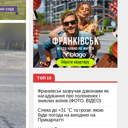
ТОП 10
Франківськ зазвучав дзвонами як
нагадування про полонених і
зниклих воїнів (ФОТО, ВІДЕО)
Спека до +31 °C та грози: якою
буде погода на вихідних на
Прикарпатті