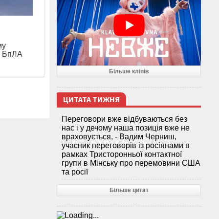
я
му
и БпЛА
Більше кліпів
ЦИТАТА ТИЖНЯ
Переговори вже відбуваються без
нас і у дечому наша позиція вже не
враховується, - Вадим Черниш,
учасник переговорів із росіянами в
рамках Тристоронньої контактної
групи в Мінську про перемовини США
та росії
Більше цитат