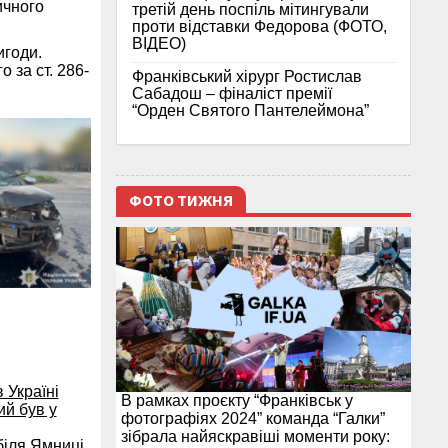
ичного
третій день поспіль мітингували
проти відставки Федорова (ФОТО,
ВІДЕО)
игоди.
 за ст. 286-
Франківський хірург Ростислав
Сабадош – фіналіст премії
“Орден Святого Пантелеймона”
ФОТО ТИЖНЯ
 Україні
В рамках проєкту “Франківськ у
ий був у
фотографіях 2024” команда “Галки”
зібрала найяскравіші моменти року:
біля Ямниці