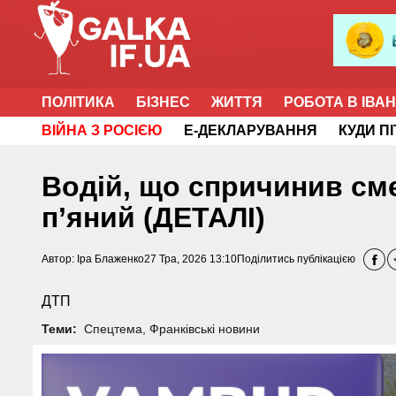
ПОЛІТИКА
БІЗНЕС
ЖИТТЯ
РОБОТА В ІВА
ВІЙНА З РОСІЄЮ
Е-ДЕКЛАРУВАННЯ
КУДИ П
Водій, що спричинив см
п’яний (ДЕТАЛІ)
Автор:
Іра Блаженко
27 Тра, 2026 13:10
Поділитись публікацією
ДТП
Теми:
Спецтема
,
Франківські новини