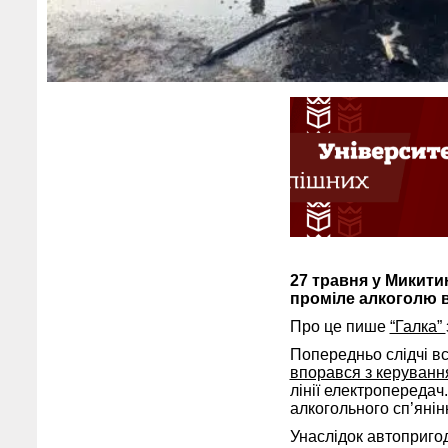
27 травня у Микитин
проміле алкоголю в
Про це пише
“Галка”
Попередньо слідчі в
впорався з керування
лінії електропередач
алкогольного сп’янін
Унаслідок автопригод