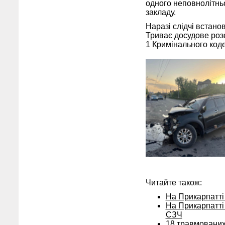
одного неповнолітнь
закладу.
Наразі слідчі встано
Триває досудове розс
1 Кримінального коде
Читайте також:
На Прикарпатті
На Прикарпатті 
СЗЧ
18 травмованих