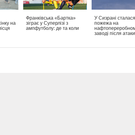
Франківська «Бартка»
У Сизрані сталас
інку на
зіграє у Суперлізі з
пожежа на
місця
ампфутболу: де та коли
нафтопереробно
заводі після атак