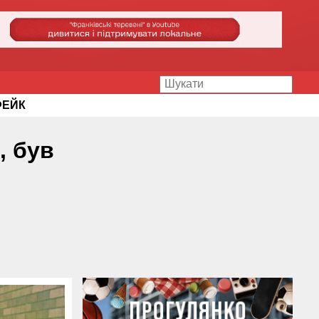
ФЕЙК
, був