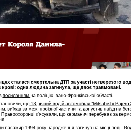
цях сталася смертельна ДТП за участі нетверезого воді
 крові: одна людина загинула, ще двоє травмовані.
з
посиланням
на поліцію Івано-Франківської області.
становили, що
18-річний водій автомобіля “Mitsubishi Pajero 
м, виїхав за межі проїзної частини та допустив наїзд
на бет
. Правоохоронці з’ясували, що керманич перебував за кермо
ня.
и пасажир 1994 року народження загинув на місці події. Во