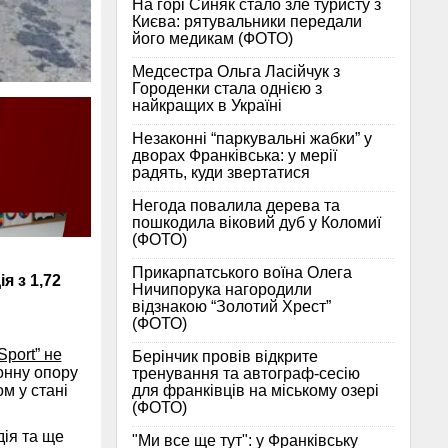
На горі Синяк стало зле туристу з
Києва: рятувальники передали
його медикам (ФОТО)
Медсестра Ольга Ласійчук з
Городенки стала однією з
найкращих в Україні
Незаконні “паркувальні жабки” у
дворах Франківська: у мерії
радять, куди звертатися
Негода повалила дерева та
пошкодила віковий дуб у Коломиї
(ФОТО)
Прикарпатського воїна Олега
я з 1,72
Ничипорука нагородили
відзнакою “Золотий Хрест”
(ФОТО)
Sport” не
Берінчик провів відкрите
онну опору
тренування та автограф-сесію
для франківців на міському озері
м у стані
(ФОТО)
дія та ще
"Ми все ще тут": у Франківську