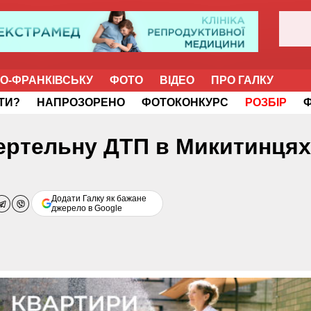
НО-ФРАНКІВСЬКУ
ФОТО
ВІДЕО
ПРО ГАЛКУ
ІТИ?
НАПРОЗОРЕНО
ФОТОКОНКУРС
РОЗБІР
ертельну ДТП в Микитинцях
Додати Галку як бажане
джерело в Google