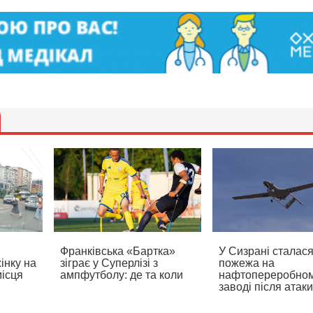
Франківська «Бартка»
У Сизрані сталас
інку на
зіграє у Суперлізі з
пожежа на
місця
ампфутболу: де та коли
нафтопереробно
заводі після атак