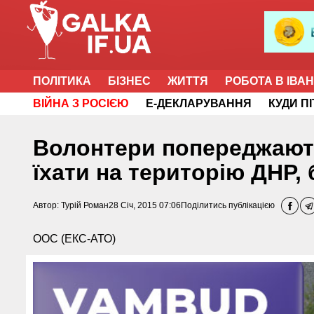
ПОЛІТИКА
БІЗНЕС
ЖИТТЯ
РОБОТА В ІВА
ВІЙНА З РОСІЄЮ
Е-ДЕКЛАРУВАННЯ
КУДИ П
Волонтери попереджають
їхати на територію ДНР,
Автор:
Турій Роман
28 Січ, 2015 07:06
Поділитись публікацією
ООС (ЕКС-АТО)