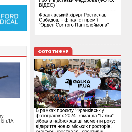
проти відставки Федорова (ФОТО,
ВІДЕО)
Франківський хірург Ростислав
Сабадош – фіналіст премії
“Орден Святого Пантелеймона”
ФОТО ТИЖНЯ
я
В рамках проєкту “Франківськ у
фотографіях 2024” команда “Галки”
му
и БпЛА
зібрала найяскравіші моменти року:
відкриття нових міських просторів,
культурні фестивалі, спортивні