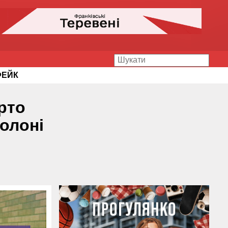
ФЕЙК
рто
полоні