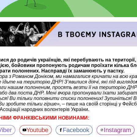
я до родичів українців, які перебувають на території, 
цією, бойовики пропонують родичам проїхати кілька бл
брати полонених. Насправді їх заманюють у пастку.
чора з Романом Доніком, ми намагалися кричати на всю кра
 їдьте на територію ДНР! З’явилися діячі, які під виглядо
оги нашим полоненим, просять везти її на територію ДНР
або два поста ДНР. Мені вчора пропонували їхати забира
ься! Ви тільки поповнити списки полонених! Зупиніться! В
 Ви зробите тільки гірше»,
– пише на своїй сторінці у Фейс
Асоціації народних волонтерів України.
НІМИ ФРАНКІВСЬКИМИ НОВИНАМИ:
Viber
Youtube
Facebook
Instagram