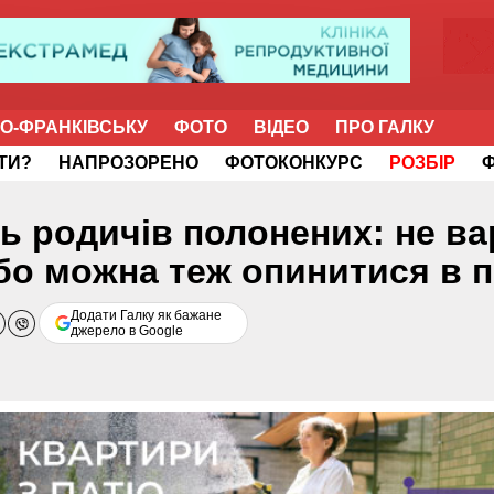
НО-ФРАНКІВСЬКУ
ФОТО
ВІДЕО
ПРО ГАЛКУ
ІТИ?
НАПРОЗОРЕНО
ФОТОКОНКУРС
РОЗБІР
 родичів полонених: не ва
 бо можна теж опинитися в 
Додати Галку як бажане
джерело в Google