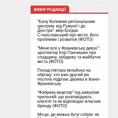
ВИБІР РЕДАКЦІЇ
“Бачу Коломию регіональним
центром, від Румунії і до
Дністра”: мер Богдан
Станіславський про місто, його
проблеми і розвиток (ФОТО)
“Мене все у Франківську дивує”:
архітектор Ігор Панчишин про
спадщину, забудову та майбутнє
міста (ФОТО)
Понад півтора мільйона на
обрізку: хто вже другий рік
поспіль підрізає дерева в Івано-
Франківську
“Фабрика квартир” під шквалом
претензій: що розповідають
клієнти та як відповідає власник
бренду (ФОТО)
Місце, де можна бути собою: як