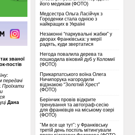
його медикам (ФОТО)
Медсестра Ольга Ласійчук з
Городенки стала однією з
найкращих в Україні
Незаконні “паркувальні жабки” у
дворах Франківська: у мерії
радять, куди звертатися
Негода повалила дерева та
так званої
пошкодила віковий дуб у Коломиї
(ФОТО)
ок-постів
Прикарпатського воїна Олега
їну:
Ничипорука нагородили
м передачі
відзнакою “Золотий Хрест”
. Проїхати
(ФОТО)
ти
ся
Берінчик провів відкрите
буці
Дана
тренування та автограф-сесію
для франківців на міському озері
(ФОТО)
"Ми все ще тут": у Франківську
третій день поспіль мітингували