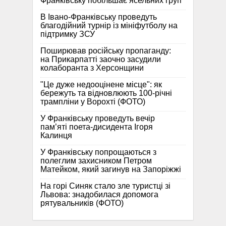
Франківську побільшає ясельних груп
В Івано-Франківську проведуть
благодійний турнір із мініфутболу на
підтримку ЗСУ
Поширював російську пропаганду:
на Прикарпатті заочно засудили
колаборанта з Херсонщини
"Це дуже недооцінене місце": як
бережуть та відновлюють 100-річні
трампліни у Ворохті (ФОТО)
У Франківську проведуть вечір
пам’яті поета-дисидента Ігоря
Калинця
У Франківську попрощаються з
полеглим захисником Петром
Матейком, який загинув на Запоріжжі
На горі Синяк стало зле туристці зі
Львова: знадобилася допомога
рятувальників (ФОТО)