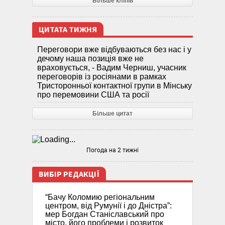
Більше кліпів
ЦИТАТА ТИЖНЯ
Переговори вже відбуваються без нас і у
дечому наша позиція вже не
враховується, - Вадим Черниш, учасник
переговорів із росіянами в рамках
Тристоронньої контактної групи в Мінську
про перемовини США та росії
Більше цитат
Погода на 2 тижні
ВИБІР РЕДАКЦІЇ
“Бачу Коломию регіональним
центром, від Румунії і до Дністра”:
мер Богдан Станіславський про
місто, його проблеми і розвиток