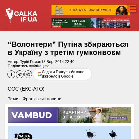
“Волонтери” Путіна збираються
в Україну з третім гумконвоєм
Автор:
Турій Роман
18 Вер, 2014 22:40
Поділитись публікацією
Додати Галку як бажане
джерело в Google
ООС (ЕКС-АТО)
Теми:
Франківські новини