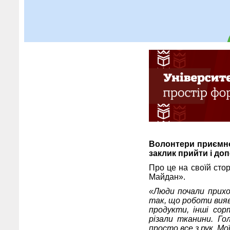
Волонтери приємно
заклик прийти і до
Про це на своїй сто
Майдан».
«Люди почали приход
так, що роботи вияв
продукти, інші сор
різали тканини. Го
просто все з рук. М