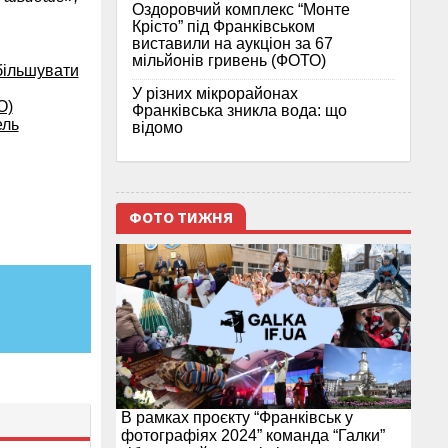
Оздоровчий комплекс “Монте
Крісто” під Франківськом
виставили на аукціон за 67
мільйонів гривень (ФОТО)
збільшувати
У різних мікрорайонах
О)
Франківська зникла вода: що
ель
відомо
ФОТО ТИЖНЯ
В рамках проєкту “Франківськ у
фотографіях 2024” команда “Галки”