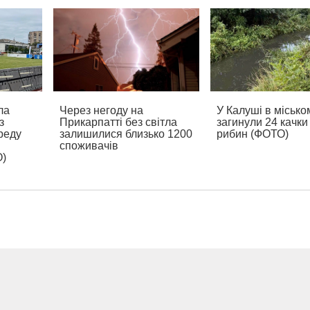
ла
Через негоду на
У Калуші в місько
з
Прикарпатті без світла
загинули 24 качки 
реду
залишилися близько 1200
рибин (ФОТО)
споживачів
О)