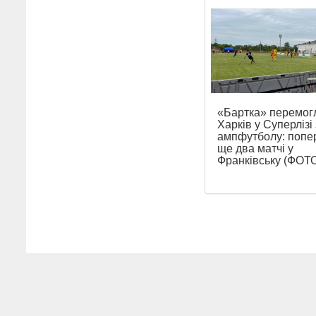
«Бартка» перемог
Харків у Суперлізі 
ампфутболу: попе
ще два матчі у
Франківську (ФОТ