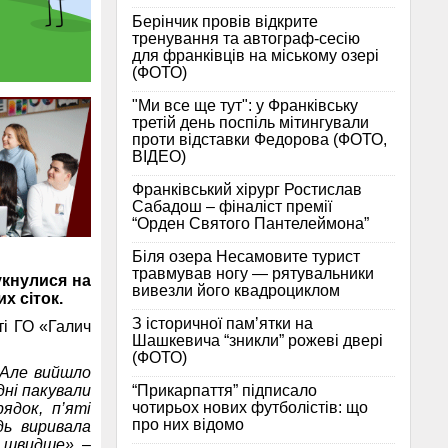
Берінчик провів відкрите
тренування та автограф-сесію
для франківців на міському озері
(ФОТО)
"Ми все ще тут": у Франківську
третій день поспіль мітингували
проти відставки Федорова (ФОТО,
ВІДЕО)
Франківський хірург Ростислав
Сабадош – фіналіст премії
“Орден Святого Пантелеймона”
Біля озера Несамовите турист
травмував ногу — рятувальники
укнулися на
вивезли його квадроциклом
х сіток.
З історичної памʼятки на
ті ГО «Галич
Шашкевича “зникли” рожеві двері
(ФОТО)
 Але вийшло
“Прикарпаття” підписало
дні пакували
чотирьох нових футболістів: що
ядок, п’яті
про них відомо
дь виривала
о швидше»,
–