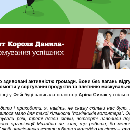
 здивовані активністю громади. Вони без вагань відг
помогти у сортуванні продуктів та плетінню маскувальни
рінці у Фейсбуці написала волонтер
Аріна Сивак
у спільно
ити і приходити, я, навіть, не скажу скільки нас було.
илося мало для такої кількості “помічників волонтера”. О
тували речі, треті плели сітки, четверті наводили пор
лова організації Михайло не знав, що робити, бо моло
ої любі пенсіонерки встали в батл з молоддю на сітку – хт