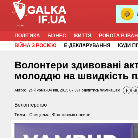
ПОЛІТИКА
БІЗНЕС
ЖИТТЯ
РОБОТА В ІВА
ВІЙНА З РОСІЄЮ
Е-ДЕКЛАРУВАННЯ
КУДИ П
Волонтери здивовані акт
молоддю на швидкість пл
Автор:
Турій Роман
04 Кві, 2015 07:37
Поділитись публікацією
Волонтерство
Теми:
Спецтема
,
Франківські новини