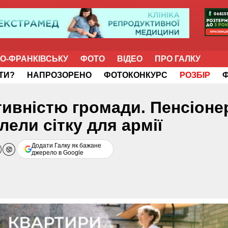
НО-ФРАНКІВСЬКУ
ФОТО
ВІДЕО
ПРО ГАЛКУ
ІТИ?
НАПРОЗОРЕНО
ФОТОКОНКУРС
РОЗБІР
ивністю громади. Пенсіонер
ели сітку для армії
Додати Галку як бажане
джерело в Google