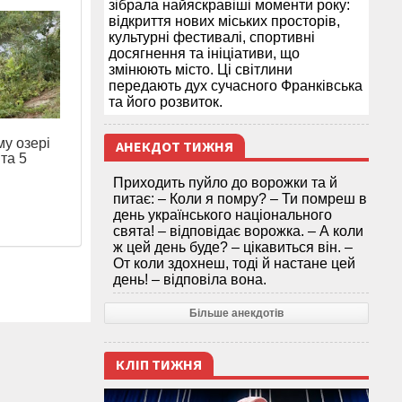
зібрала найяскравіші моменти року:
відкриття нових міських просторів,
культурні фестивалі, спортивні
досягнення та ініціативи, що
змінюють місто. Ці світлини
передають дух сучасного Франківська
та його розвиток.
му озері
АНЕКДОТ ТИЖНЯ
та 5
Приходить пуйло до ворожки та й
питає: – Коли я помру? – Ти помреш в
день українського національного
свята! – відповідає ворожка. – А коли
ж цей день буде? – цікавиться він. –
От коли здохнеш, тоді й настане цей
день! – відповіла вона.
Більше анекдотів
КЛІП ТИЖНЯ