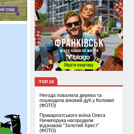
ТОП 10
Негода повалила дерева та
пошкодила віковий дуб у Коломиї
(ФОТО)
Прикарпатського воїна Олега
Ничипорука нагородили
відзнакою “Золотий Хрест”
(ФОТО)