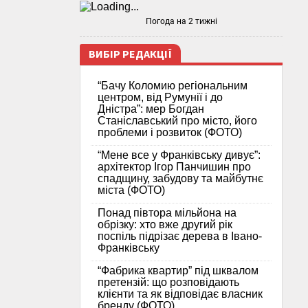
Погода на 2 тижні
ВИБІР РЕДАКЦІЇ
“Бачу Коломию регіональним
центром, від Румунії і до
Дністра”: мер Богдан
Станіславський про місто, його
проблеми і розвиток (ФОТО)
“Мене все у Франківську дивує”:
архітектор Ігор Панчишин про
спадщину, забудову та майбутнє
міста (ФОТО)
Понад півтора мільйона на
обрізку: хто вже другий рік
поспіль підрізає дерева в Івано-
Франківську
“Фабрика квартир” під шквалом
претензій: що розповідають
клієнти та як відповідає власник
бренду (ФОТО)