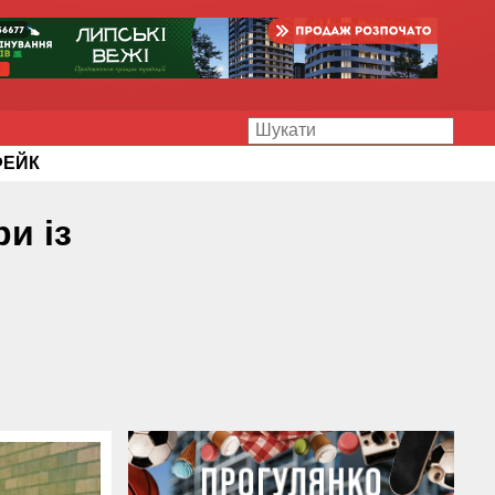
ФЕЙК
и із