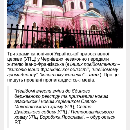
Три храми канонічної Української православної
церкви (УПЦ) у Чернівцях незаконно передали
жителю Івано-Франківська (
в інших повідомленнях –
“жителю Івано-Франківської області”, “невідомому
громадянину”, “місцевому жителю” –
авт.
). Про це
пишуть провідні пропагандистські медіа.
“
Невідомі внесли зміни до Єдиного
державного реєстру та призначили новим
власником і новим керівником Свято-
Миколаївського храму УПЦ, Свято-
Духівського собору УПЦ і Петропавлівського
храму УПЦ Бородяка Ярослава
“, –
обурюється
RT.