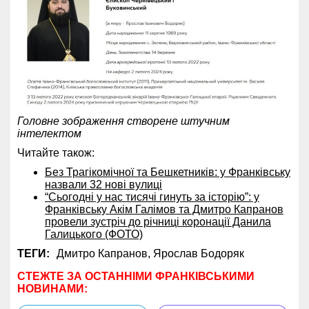
Головне зображення створене штучним
інтелектом
Читайте також:
Без Трагікомічної та Бешкетників: у Франківську
назвали 32 нові вулиці
“Сьогодні у нас тисячі гинуть за історію”: у
Франківську Акім Галімов та Дмитро Капранов
провели зустріч до річниці коронації Данила
Галицького (ФОТО)
ТЕГИ:
Дмитро Капранов,
Ярослав Бодоряк
СТЕЖТЕ ЗА ОСТАННІМИ ФРАНКІВСЬКИМИ
НОВИНАМИ: