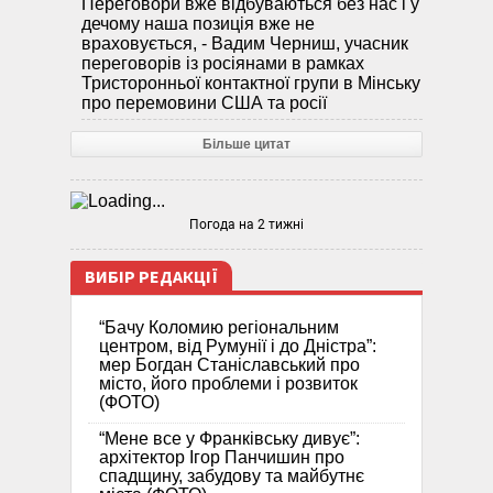
Переговори вже відбуваються без нас і у
дечому наша позиція вже не
враховується, - Вадим Черниш, учасник
переговорів із росіянами в рамках
Тристоронньої контактної групи в Мінську
про перемовини США та росії
Більше цитат
Погода на 2 тижні
ВИБІР РЕДАКЦІЇ
“Бачу Коломию регіональним
центром, від Румунії і до Дністра”:
мер Богдан Станіславський про
місто, його проблеми і розвиток
(ФОТО)
“Мене все у Франківську дивує”:
архітектор Ігор Панчишин про
спадщину, забудову та майбутнє