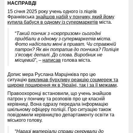
НАСПРАВДІ
15 січня 2025 року учень одного із ліцеїв
Франківська
знайшов набій у пончику, який йому
купила бабуся в одному із супермаркетів
міста.
“
Такий пончик з «сюрпризом» сьогодні
придбали в одному з супермаркетів міста.
Фото надіслали мені в приват. Чи справжній
патрон? Як він потрапив до пончика? Поліція
з’ясовує деталі. До слова. Виробник не
місцевий
”, –
написав
голова міста.
Допис мера Руслана Марцінківа про цю
ситуацію
викликав бурхливу реакцію соцмереж та
широке поширення як в Україні, так і за її межами
.
Правоохоронці встановили, що учень знайшов
патрон у пончику та розповів про це класній
керівниці. Вона одразу передала інформацію
шкільному офіцеру поліції. Про ситуацію також
повідомили керівництво департаменту освіти та
міського голову.
“
Наразі матеріали справи скерували до