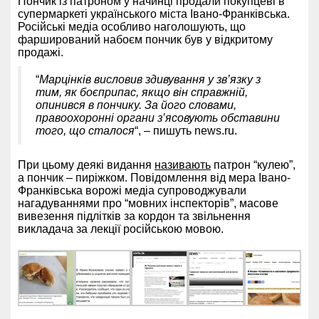
Пончик із патроном у начинці продали покупцеві в
супермаркеті українського міста Івано-Франківська.
Російські медіа особливо наголошують, що
фарширований набоєм пончик був у відкритому
продажі.
“
Марцінків висловив здивування у зв’язку з
тим, як боєприпас, якщо він справжній,
опинився в пончику. За його словами,
правоохоронні органи з’ясовують обставини
того, що сталося
“, – пишуть news.ru.
При цьому деякі видання
називають
патрон “кулею”,
а пончик – пиріжком. Повідомлення від мера Івано-
Франківська ворожі медіа супроводжували
нагадуваннями про “мовних інспекторів”, масове
вивезення підлітків за кордон та звільнення
викладача за лекції російською мовою.