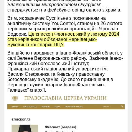
Блаженнійшим митрополитом Онуфрієм
“, –
стверджується
на фейсбук-сторінці одного з храмів.
Втім, як
зазначає
Суспільне з
посиланням
на
аналітичну систему YouControl, станом на 26 лютого
керівником трьох релігійних організацій є Ярослав
Бодоряк.
Це
єпископ Феогност, який у лютому 2024
став керівником об’єднаної Чернівецько-
Буковинської єпархії ПЦУ.
Він дійсно народився в Івано-Франківській області, у
селі Зелене Верховинського району. Закінчив Івано-
Франківський богословський інститут,
Прикарпатський національний університет ім.
Василя Стефаника та Київську православну
богословську академію. До свого призначення в
Чернівці служив вікарієм Івано-Франківсько-
Галицької єпархії.