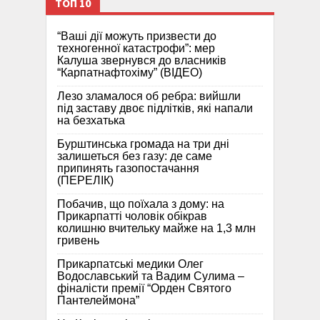
ТОП 10
“Ваші дії можуть призвести до
техногенної катастрофи”: мер
Калуша звернувся до власників
“Карпатнафтохіму” (ВІДЕО)
Лезо зламалося об ребра: вийшли
під заставу двоє підлітків, які напали
на безхатька
Бурштинська громада на три дні
залишеться без газу: де саме
припинять газопостачання
(ПЕРЕЛІК)
Побачив, що поїхала з дому: на
Прикарпатті чоловік обікрав
колишню вчительку майже на 1,3 млн
гривень
Прикарпатські медики Олег
Водославський та Вадим Сулима –
фіналісти премії “Орден Святого
Пантелеймона”