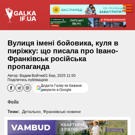
Вулиця імені бойовика, куля в
пиріжку: що писала про Івано-
Франківськ російська
пропаганда
Автор:
Вадим Войтик
01 Бер, 2025 11:50
Поділитись публікацією
Додати Галку як бажане
джерело в Google
Фейк
Теми:
Детально
,
Франківські новини