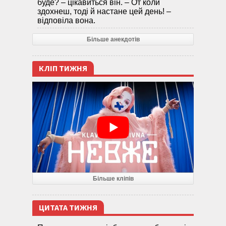
буде? – цікавиться він. – От коли
здохнеш, тоді й настане цей день! –
відповіла вона.
Більше анекдотів
КЛІП ТИЖНЯ
Більше кліпів
ЦИТАТА ТИЖНЯ