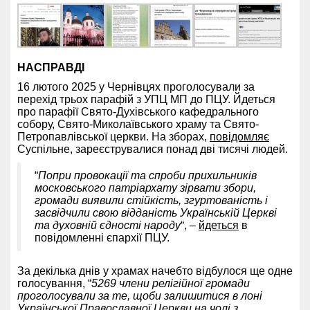
НАСПРАВДІ
16 лютого 2025 у Чернівцях проголосували за
перехід трьох парафій з УПЦ МП до ПЦУ. Йдеться
про парафії Свято-Духівського кафедрального
собору, Свято-Миколаївського храму та Свято-
Петропавлівської церкви. На зборах,
повідомляє
Суспільне, зареєструвалися понад дві тисячі людей.
“
Попри провокації та спроби прихильників
московського патріархату зірвати збори,
громади виявили стійкість, згуртованість і
засвідчили свою відданість Українській Церкві
та духовній єдності народу
“, –
йдеться
в
повідомленні єпархії ПЦУ.
За декілька днів у храмах начебто відбулося ще одне
голосування, “
5269 члени релігійної громади
проголосували за те, щоби залишитися в лоні
Української Православної Церкви на чолі з