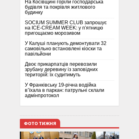
На Косівщині горіли господарська
будівля та покрівля житлового
будинку
SOCIUM SUMMER CLUB запрошує
на ICE-CREAM WEEK: у п'ятницю
пригощаємо морозивом
У Калуші планують демонтувати 32
самовільно встановлені кіоски та
павільйони
Двоє прикарпатців перевозили
зрубану деревину із заповідних
територій: їх судитимуть
У Франківську 19-річна водійка
в’їхала в паркан: патрульні склали
адмінпротокол
ФОТО ТИЖНЯ