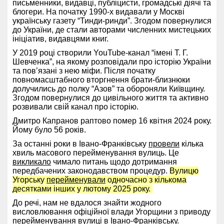
письменники, видавці, публіцисти, громадські діячі та
блогери. На початку 1990-х видавали у Москві
українську газету “Тинди-ринди”. Згодом повернулися
до України, де стали авторами численних мистецьких
ініціатив, видавцями книг.
У 2019 році створили YouTube-канал “імені Т. Г.
Шевченка”, на якому розповідали про історію України
та пов’язані з нею міфи. Після початку
повномасштабного вторгнення брати-близнюки
долучились до полку “Азов” та обороняли Київщину.
Згодом повернулися до цивільного життя та активно
розвивали свій канал про історію.
Дмитро Капранов раптово помер 16 квітня 2024 року.
Йому було 56 років.
За останні роки в Івано-Франківську
провели
кілька
хвиль масового перейменування вулиць. Це
викликало
чимало питань щодо дотримання
передбачених законодавством процедур.
Вулицю
Угорську
перейменували
одночасно з кількома
десятками інших у лютому 2025 року.
До речі, нам не вдалося знайти жодного
висловлювання офіційної влади Угорщини з приводу
перейменування вулиці в Івано-Франківську.