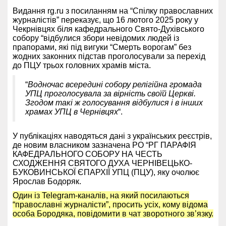
Видання rg.ru з посиланням на “Спілку православних
журналістів” переказує, що 16 лютого 2025 року у
Чекрнівцях біля кафедрального Свято-Духівського
собору “відбулися збори невідомих людей із
прапорами, які під вигуки “Смерть ворогам” без
жодних законних підстав проголосували за перехід
до ПЦУ трьох головних храмів міста.
“
Водночас всередині собору релігійна громада
УПЦ проголосувала за вірність своїй Церкві.
Згодом такі ж голосування відбулися і в інших
храмах УПЦ в Чернівцях
“.
У публікаціях наводяться дані з українських реєстрів,
де новим власником зазначена РО “РГ ПАРАФІЯ
КАФЕДРАЛЬНОГО СОБОРУ НА ЧЕСТЬ
СХОДЖЕННЯ СВЯТОГО ДУХА ЧЕРНІВЕЦЬКО-
БУКОВИНСЬКОЇ ЄПАРХІЇ УПЦ (ПЦУ), яку очолює
Ярослав Бодоряк.
Один із Telegram-каналів, на який посилаються
“православні журналісти”, просить усіх, кому відома
особа Бородяка, повідомити в чат зворотного зв’язку.