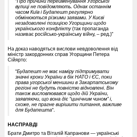
“
Про причини перейменування Угорської
вулиці не повідомляють. Однак останнім
часом Київ і Будапешт регулярно
обмінюються різкими заявами. У Києві
незадоволені позицією Угорщини щодо
українського конфлікту
(так пропаганда
називає російсько-українську війну, – ред.)”
На доказ наводяться вислови невдоволення від
міністр закордонних справ Угорщини Петера
Сійярто:
“
Будапешт не має наміру підтримувати
значні кроки України в бік НАТО і ЄС, поки
права угорської меншини в Закарпатському
регіоні не будуть повністю відновлені. Він
також висловлювався щодо дій України,
заявляючи, що вона діє “цинічним чином” і,
схоже, не прагне вирішити питання, важливе
для Будапешта
“.
НАСПРАВДІ
Брати Дмитро та Віталій Капранови — українські