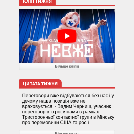
КЛІП ТИЖНЯ
Більше кліпів
ЦИТАТА ТИЖНЯ
Переговори вже відбуваються без нас і у
дечому наша позиція вже не
враховується, - Вадим Черниш, учасник
переговорів із росіянами в рамках
Тристоронньої контактної групи в Мінську
про перемовини США та росії
Більше цитат