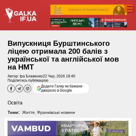
Випускниця Бурштинського
ліцею отримала 200 балів з
української та англійської мов
на НМТ
Автор:
Іра Блаженко
22 Чер, 2026 18:40
Поділитись публікацією
Додати Галку як бажане
джерело в Google
Освіта
Теми:
Життя
,
Франківські новини