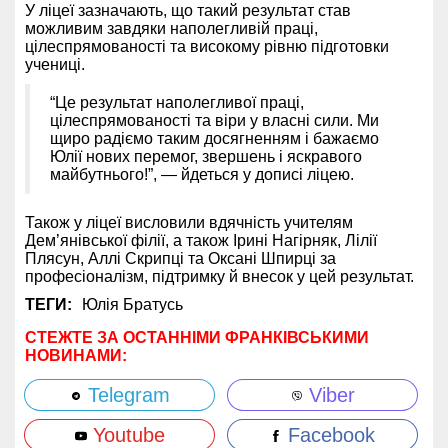
У ліцеї зазначають, що такий результат став
можливим завдяки наполегливій праці,
цілеспрямованості та високому рівню підготовки
учениці.
“Це результат наполегливої праці,
цілеспрямованості та віри у власні сили. Ми
щиро радіємо таким досягненням і бажаємо
Юлії нових перемог, звершень і яскравого
майбутнього!”, — йдеться у дописі ліцею.
Також у ліцеї висловили вдячність учителям
Дем’янівської філії, а також Ірині Нагірняк, Лілії
Плясун, Аллі Скрипці та Оксані Шпирці за
професіоналізм, підтримку й внесок у цей результат.
ТЕГИ:
Юлія Братусь
СТЕЖТЕ ЗА ОСТАННІМИ ФРАНКІВСЬКИМИ
НОВИНАМИ:
Telegram
Viber
Youtube
Facebook