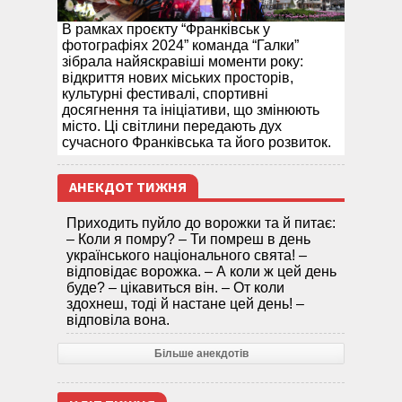
В рамках проєкту “Франківськ у
фотографіях 2024” команда “Галки”
зібрала найяскравіші моменти року:
відкриття нових міських просторів,
культурні фестивалі, спортивні
досягнення та ініціативи, що змінюють
місто. Ці світлини передають дух
сучасного Франківська та його розвиток.
АНЕКДОТ ТИЖНЯ
Приходить пуйло до ворожки та й питає:
– Коли я помру? – Ти помреш в день
українського національного свята! –
відповідає ворожка. – А коли ж цей день
буде? – цікавиться він. – От коли
здохнеш, тоді й настане цей день! –
відповіла вона.
Більше анекдотів