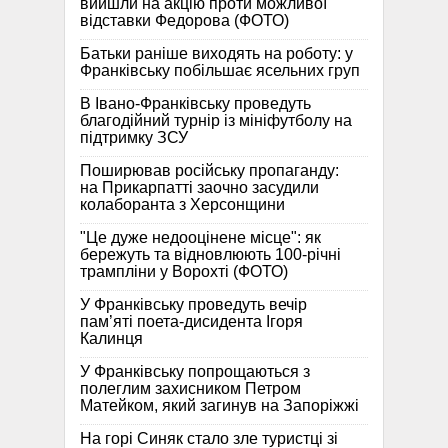
вийшли на акцію проти можливої
відставки Федорова (ФОТО)
Батьки раніше виходять на роботу: у
Франківську побільшає ясельних груп
В Івано-Франківську проведуть
благодійний турнір із мініфутболу на
підтримку ЗСУ
Поширював російську пропаганду:
на Прикарпатті заочно засудили
колаборанта з Херсонщини
"Це дуже недооцінене місце": як
бережуть та відновлюють 100-річні
трампліни у Ворохті (ФОТО)
У Франківську проведуть вечір
пам’яті поета-дисидента Ігоря
Калинця
У Франківську попрощаються з
полеглим захисником Петром
Матейком, який загинув на Запоріжжі
На горі Синяк стало зле туристці зі