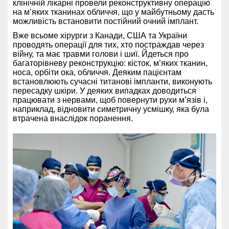
клінічній лікарні провели реконструктивну операцію
на м’яких тканинах обличчя, що у майбутньому дасть
можливість встановити постійний очний імплант.
Вже всьоме хірурги з Канади, США та України
проводять операції для тих, хто постраждав через
війну, та має травми голови і шиї. Йдеться про
багаторівневу реконструкцію: кісток, м’яких тканин,
носа, орбіти ока, обличчя. Деяким пацієнтам
встановлюють сучасні титанові імпланти, виконують
пересадку шкіри. У деяких випадках доводиться
працювати з нервами, щоб повернути рухи м’язів і,
наприклад, відновити симетричну усмішку, яка була
втрачена внаслідок поранення.