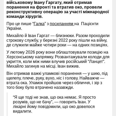
військовому Івану Гаргату, який отримав
поранення на фронті та втратив око, провели
реконструктивну операцію за участі міжнародної
команди хірургів.
Про це пише “
Галка
” з
посиланням
на Пацієнти
України.
Михайло й Іван Гаргат — близнюки. Разом проходили
строкову службу, у березні 2022 року пішли на війну,
де служили майже чотири роки — на одних позиціях.
У лютому 2026 року вони облаштовували позицію на
Херсонському напрямку. Розвантажували колоди для
укриття, коли між ними влучив російський “Ланцет”.
Михайло загинув на місці. Іван вижив.
Він отримав важкі уламкові поранення — у шию, під
щелепу, плече, руку, вухо, ніс і голову. Найважче —
втрата ока. Уламок пройшов через обличчя, і зір з
того боку було втрачено назавжди.
“Я ще тоді не знав, що ока немає. Я просто
розумів, що не бачу”, — говорить Іван. У
лікарні йому повідомили, що око довелося
видалити.