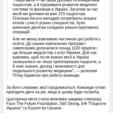
“Наша мета — не лише допомогти конкретним
пацієнтам, а й підтримати розвиток медичної
системи та фахівців в Україні. Загалом за час
місій ми допомогли вже 215 пацієнтам.
Оскільки багато випадків потребують кількох
етапів і участі різних спеціалістів, було
виконано десятки складних реконструктивних
операцій.
Але не менш важливою частиною цієї роботи є
освіта. До наших навчальних програм і
симпозіумів долучилися понад 1100 хірургів і
ще більше медсестер з усієї України. Для нас
важливо, щоб після кожної місії в Україні
залишалися не лише прооперовані пацієнти, а
й нові знання, досвід і можливості для
подальшого розвитку медицини”, — розповів
Пітер Адамсон про роботу команди.
За його словами, місії продовжаться. Команди готові
приїздити двічі на рік, якщо в цьому буде потреба.
Цьогорічна місія стала можлива завдяки співпраці
Face The Future Foundation, Still Strong, БФ “Пацієнти
України” та Razom for Ukraine.