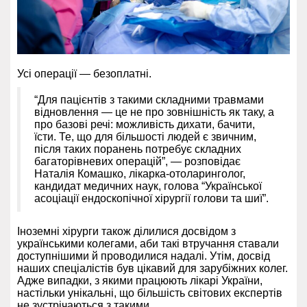
Усі операції — безоплатні.
“Для пацієнтів з такими складними травмами
відновлення — це не про зовнішність як таку, а
про базові речі: можливість дихати, бачити,
їсти. Те, що для більшості людей є звичним,
після таких поранень потребує складних
багаторівневих операцій”, — розповідає
Наталія Комашко, лікарка-отоларинголог,
кандидат медичних наук, голова “Української
асоціації ендоскопічної хірургії голови та шиї”.
Іноземні хірурги також ділилися досвідом з
українськими колегами, аби такі втручання ставали
доступнішими й проводилися надалі. Утім, досвід
наших спеціалістів був цікавий для зарубіжних колег.
Адже випадки, з якими працюють лікарі України,
настільки унікальні, що більшість світових експертів
не зустрічаються з такими.