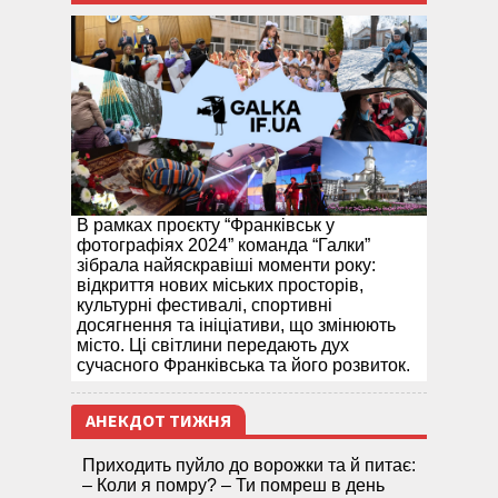
В рамках проєкту “Франківськ у
фотографіях 2024” команда “Галки”
зібрала найяскравіші моменти року:
відкриття нових міських просторів,
культурні фестивалі, спортивні
досягнення та ініціативи, що змінюють
місто. Ці світлини передають дух
сучасного Франківська та його розвиток.
АНЕКДОТ ТИЖНЯ
Приходить пуйло до ворожки та й питає:
– Коли я помру? – Ти помреш в день