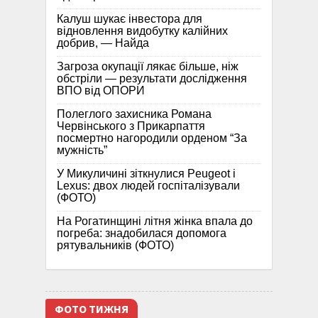
Калуш шукає інвестора для
відновлення видобутку калійних
добрив, — Найда
Загроза окупації лякає більше, ніж
обстріли — результати дослідження
ВПО від ОПОРИ
Полеглого захисника Романа
Червінського з Прикарпаття
посмертно нагородили орденом “За
мужність”
У Микуличині зіткнулися Peugeot і
Lexus: двох людей госпіталізували
(ФОТО)
На Рогатинщині літня жінка впала до
погреба: знадобилася допомога
рятувальників (ФОТО)
ФОТО ТИЖНЯ