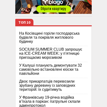
ТОП 10
На Косівщині горіли господарська
будівля та покрівля житлового
будинку
SOCIUM SUMMER CLUB запрошує
на ICE-CREAM WEEK: у п'ятницю
пригощаємо морозивом
У Калуші планують демонтувати 32
самовільно встановлені кіоски та
павільйони
Двоє прикарпатців перевозили
зрубану деревину із заповідних
територій: їх судитимуть
У Франківську 19-річна водійка
в’їхала в паркан: патрульні склали
адмінпротокол