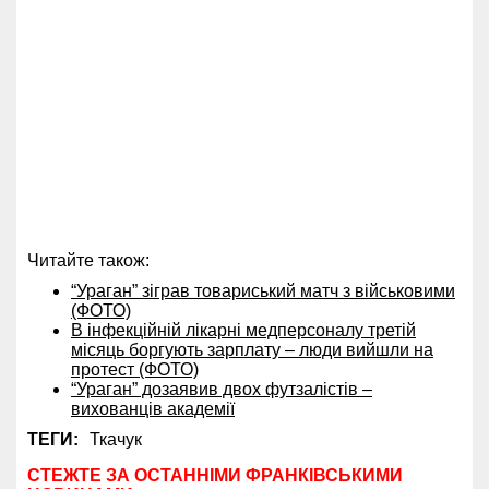
Читайте також:
“Ураган” зіграв товариський матч з військовими
(ФОТО)
В інфекційній лікарні медперсоналу третій
місяць боргують зарплату – люди вийшли на
протест (ФОТО)
“Ураган” дозаявив двох футзалістів –
вихованців академії
ТЕГИ:
Ткачук
СТЕЖТЕ ЗА ОСТАННІМИ ФРАНКІВСЬКИМИ