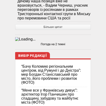
дечому наша позиція вже не
враховується, - Вадим Черниш, учасник
переговорів із росіянами в рамках
Тристоронньої контактної групи в Мінську
про перемовини США та росії
Більше цитат
Погода на 2 тижні
ВИБІР РЕДАКЦІЇ
“Бачу Коломию регіональним
центром, від Румунії і до Дністра”:
мер Богдан Станіславський про
місто, його проблеми і розвиток
(ФОТО)
“Мене все у Франківську дивує”:
архітектор Ігор Панчишин про
спадщину, забудову та майбутнє
міста (ФОТО)