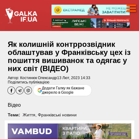
Як колишній контррозвідник
облаштував у Франківську цех із
пошиття вишиванок та одягає у
них світ (ВІДЕО)
Автор:
Костинюк Олександр
13 Лют, 2023 14:33
Поділитись публікацією
Додати Галку як бажане
джерело в Google
Відео
Теми:
Життя
,
Франківські новини