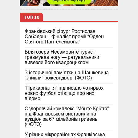
ТОП 10
Франківський хірург Ростислав
Сабадош – фіналіст премії “Орден
Святого Пантелеймона”
Біля озера Несамовите турист
травмував ногу — рятувальники
вивезли його квадроциклом
З історичної памʼятки на Шашкевича
“зникли” рожеві двері (ФОТО)
“Прикарпаття” підписало чотирьох
нових футболістів: що про них
відомо
Оздоровчий комплекс “Монте Крісто”
під Франківськом виставили на
аукціон за 67 мільйонів гривень
(ФОТО)
У різних мікрорайонах Франківська