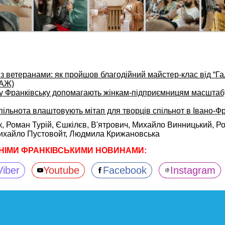
 з ветеранами: як пройшов благодійний майстер-клас від “Га
АЖ)
у Франківську допомагають жінкам-підприємницям масштаб
ільнота влаштовують мітап для творців спільнот в Івано-Фр
к,
Роман Турій,
Єшкілєв,
В'ятрович,
Михайло Винницький,
Р
ихайло Пустовойт,
Людмила Крижановська
НІМИ ФРАНКІВСЬКИМИ НОВИНАМИ:
Viber
Youtube
Facebook
Instagram