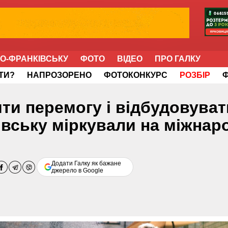
НО-ФРАНКІВСЬКУ
ФОТО
ВІДЕО
ПРО ГАЛКУ
ІТИ?
НАПРОЗОРЕНО
ФОТОКОНКУРС
РОЗБІР
ти перемогу і відбудовуват
івську міркували на міжнар
Додати Галку як бажане
джерело в Google