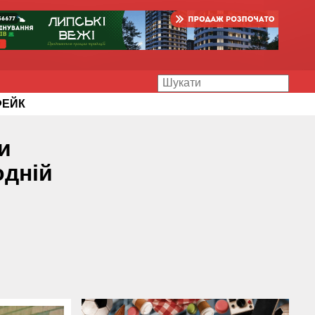
ФЕЙК
и
одній