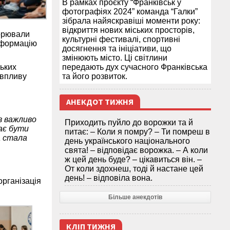
В рамках проєкту “Франківськ у
фотографіях 2024” команда “Галки”
зібрала найяскравіші моменти року:
відкриття нових міських просторів,
ворювали
культурні фестивалі, спортивні
нсформацію
досягнення та ініціативи, що
змінюють місто. Ці світлини
ьких
передають дух сучасного Франківська
 впливу
та його розвиток.
АНЕКДОТ ТИЖНЯ
з важливо
Приходить пуйло до ворожки та й
ає бути
питає: – Коли я помру? – Ти помреш в
а стала
день українського національного
свята! – відповідає ворожка. – А коли
ж цей день буде? – цікавиться він. –
От коли здохнеш, тоді й настане цей
день! – відповіла вона.
організація
Більше анекдотів
КЛІП ТИЖНЯ