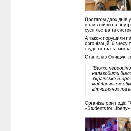
Протягом двох днів у
вплив війни на внутр
суспільства та систем
А також порушили пи
організацій, бізнесу
студентства та міжна
Станіслав Онищук, сп
“Важко переоціни
налагодити діало
Українське Відро
майданчиком обмі
вітчизняних та і
Організатори події: 
«Students for Liberty