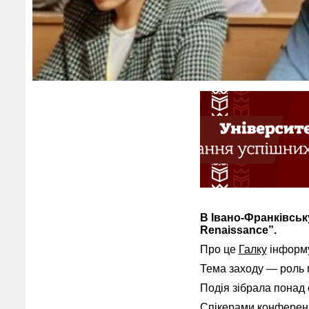
В Івано-Франківськ
Renaissance”.
Про це
Галку
інформу
Тема заходу — роль 
Подія зібрала понад ст
Спікерами конференції