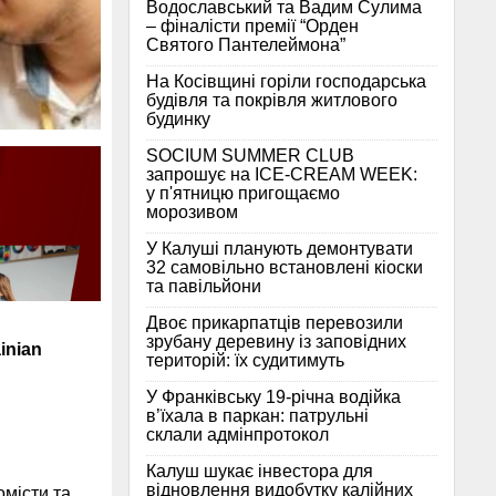
Водославський та Вадим Сулима
– фіналісти премії “Орден
Святого Пантелеймона”
На Косівщині горіли господарська
будівля та покрівля житлового
будинку
SOCIUM SUMMER CLUB
запрошує на ICE-CREAM WEEK:
у п'ятницю пригощаємо
морозивом
У Калуші планують демонтувати
32 самовільно встановлені кіоски
та павільйони
Двоє прикарпатців перевозили
зрубану деревину із заповідних
inian
територій: їх судитимуть
У Франківську 19-річна водійка
в’їхала в паркан: патрульні
склали адмінпротокол
Калуш шукає інвестора для
відновлення видобутку калійних
омісти та