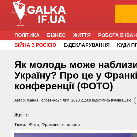
ПОЛІТИКА
БІЗНЕС
ЖИТТЯ
РОБОТА В ІВА
ВІЙНА З РОСІЄЮ
Е-ДЕКЛАРУВАННЯ
КУДИ П
Як молодь може наблизи
Україну? Про це у Франк
конференції (ФОТО)
Автор:
Жанна Головенко
24 Лип, 2023 21:33
Поділитись публікацією
Життя
Теми:
Фото
,
Франківські новини