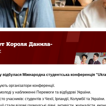
у відбулася Міжнародна студентська конференція “Ukra
ють організатори конференції.
молоді у наближенні Перемоги та відбудові України.
о учасників: студентів з Чехії, Ірландії, Колумбії та України.
 стали відомі громадські діячі, активісти, журналісти, екон