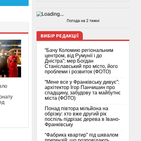
Погода на 2 тижні
ВИБІР РЕДАКЦІЇ
“Бачу Коломию регіональним
центром, від Румунії і до
Дністра”: мер Богдан
Станіславський про місто, його
проблеми і розвиток (ФОТО)
“Мене все у Франківську дивує”:
вло
архітектор Ігор Панчишин про
спадщину, забудову та майбутнє
іонату
міста (ФОТО)
ед
Понад півтора мільйона на
обрізку: хто вже другий рік
поспіль підрізає дерева в Івано-
Франківську
“Фабрика квартир” під шквалом
претензій: що розповідають