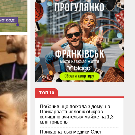
ТОП 10
Побачив, що поїхала з дому: на
Прикарпатті чоловік обікрав
колишню вчительку майже на 1,3
млн гривень
Прикарпатські медики Олег