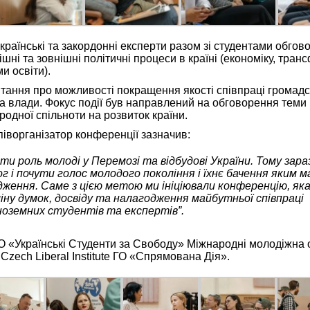
країнські та закордонні експерти разом зі студентами обго
ішні та зовнішні політичні процеси в країні (економіку, тра
и освіти).
тання про можливості покращення якості співпраці громадс
 та влади. Фокус події був направлений на обговорення теми
родної спільноти на розвиток країни.
іворганізатор конференції зазначив:
ти роль молоді у Перемозі та відбудові України. Тому зара
г і почути голос молодого покоління і їхнє бачення яким м
дження. Саме з цією метою ми ініціювали конференцію, як
ну думок, досвіду та налагодження майбутньої співпраці
ноземних студентів та експертів”.
ГО «Українські Студенти за Свободу» Міжнародні молодіжна 
» Czech Liberal Institute ГО «Спрямована Дія».