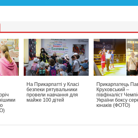
На Прикарпатті у Класі
Прикарпатець Па
безпеки рятувальники
Круховський –
оріч
провели навчання для
півфіналіст Чемп
нішими
майже 100 дітей
України боксу сер
до
юнаків (ФОТО)
О)