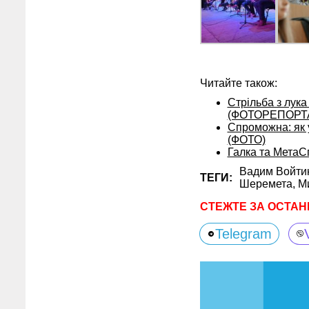
Читайте також:
Стрільба з лука
(ФОТОРЕПОРТ
Спроможна: як 
(ФОТО)
Галка та МетаСп
Вадим Войти
ТЕГИ:
Шеремета,
М
СТЕЖТЕ ЗА ОСТАН
Telegram