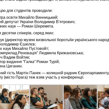
цію для студентів проводили:
стра освіти Михайло Винницький;
ний депутат України Володимир В’ятрович;
чних наук — Роман Шеремета.
 десятки спікерів, серед яких:
к (директор музею визвольної боротьби українського народ
Володимир Єшкілєв;
х наук Михайло Пустовойт;
омприлад.Реновація” Людмила Крижановська;
яч Вадим Войтик;
ор видання “Галка” Роман Турій;
яна Циганин.
ий гість Мартін Панек — колишній радник Європарламенту,
у (місто Прага) теж взяв участь у конференції.