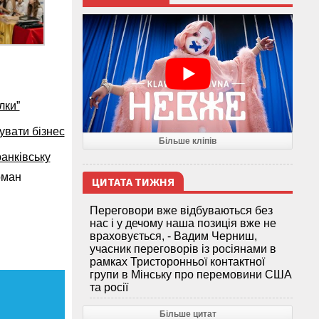
лки”
увати бізнес
Більше кліпів
анківську
оман
ЦИТАТА ТИЖНЯ
Переговори вже відбуваються без
нас і у дечому наша позиція вже не
враховується, - Вадим Черниш,
учасник переговорів із росіянами в
рамках Тристоронньої контактної
групи в Мінську про перемовини США
та росії
Більше цитат