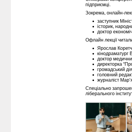
підприємці.
Зокрема, онлайн-лек
заступник Міні
історик, народ
доктор економі
Офлайн лекції читали
Ярослав Коретчу
кінодраматург 
доктор медични
директорка “Пр
громадський ді
головний редакт
журналіст Мар’
Спеціально запрошен
ліберального інститут