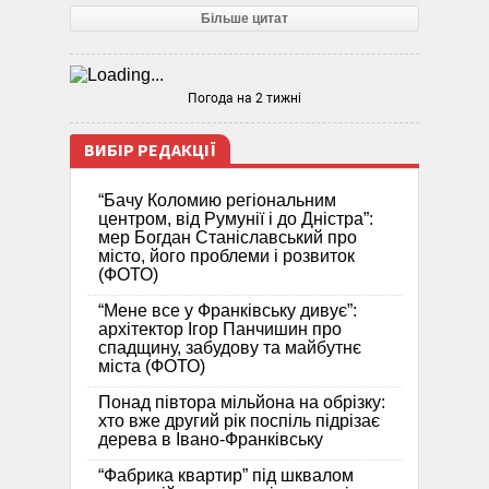
Більше цитат
Погода на 2 тижні
ВИБІР РЕДАКЦІЇ
“Бачу Коломию регіональним
центром, від Румунії і до Дністра”:
мер Богдан Станіславський про
місто, його проблеми і розвиток
(ФОТО)
“Мене все у Франківську дивує”:
архітектор Ігор Панчишин про
спадщину, забудову та майбутнє
міста (ФОТО)
Понад півтора мільйона на обрізку:
хто вже другий рік поспіль підрізає
дерева в Івано-Франківську
“Фабрика квартир” під шквалом