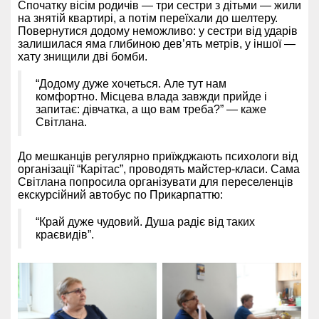
Спочатку вісім родичів — три сестри з дітьми — жили
на знятій квартирі, а потім переїхали до шелтеру.
Повернутися додому неможливо: у сестри від ударів
залишилася яма глибиною дев’ять метрів, у іншої —
хату знищили дві бомби.
“Додому дуже хочеться. Але тут нам
комфортно. Місцева влада завжди прийде і
запитає: дівчатка, а що вам треба?” — каже
Світлана.
До мешканців регулярно приїжджають психологи від
організації “Карітас”, проводять майстер-класи. Сама
Світлана попросила організувати для переселенців
екскурсійний автобус по Прикарпаттю:
“Край дуже чудовий. Душа радіє від таких
краєвидів”.