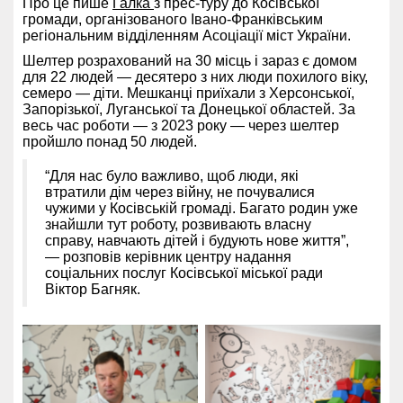
Про це пише
Галка
з прес-туру до Косівської
громади, організованого Івано-Франківським
регіональним відділенням Асоціації міст України.
Шелтер розрахований на 30 місць і зараз є домом
для 22 людей — десятеро з них люди похилого віку,
семеро — діти. Мешканці приїхали з Херсонської,
Запорізької, Луганської та Донецької областей. За
весь час роботи — з 2023 року — через шелтер
пройшло понад 50 людей.
“Для нас було важливо, щоб люди, які
втратили дім через війну, не почувалися
чужими у Косівській громаді. Багато родин уже
знайшли тут роботу, розвивають власну
справу, навчають дітей і будують нове життя”,
— розповів керівник центру надання
соціальних послуг Косівської міської ради
Віктор Багняк.