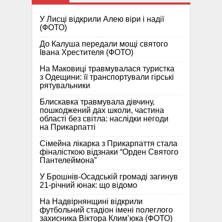
У Лисці відкрили Алею віри і надії
(ФОТО)
До Калуша передали мощі святого
Івана Хрестителя (ФОТО)
На Маковиці травмувалася туристка
з Одещини: її транспортували гірські
рятувальники
Блискавка травмувала дівчину,
пошкоджений дах школи, частина
області без світла: наслідки негоди
на Прикарпатті
Сімейна лікарка з Прикарпаття стала
фіналісткою відзнаки “Орден Святого
Пантелеймона”
У Брошнів-Осадській громаді загинув
21-річний юнак: що відомо
На Надвірнянщині відкрили
футбольний стадіон імені полеглого
захисника Віктора Клим’юка (ФОТО)