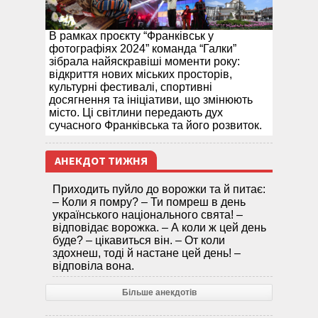
В рамках проєкту “Франківськ у
фотографіях 2024” команда “Галки”
зібрала найяскравіші моменти року:
відкриття нових міських просторів,
культурні фестивалі, спортивні
досягнення та ініціативи, що змінюють
місто. Ці світлини передають дух
сучасного Франківська та його розвиток.
АНЕКДОТ ТИЖНЯ
Приходить пуйло до ворожки та й питає:
– Коли я помру? – Ти помреш в день
українського національного свята! –
відповідає ворожка. – А коли ж цей день
буде? – цікавиться він. – От коли
здохнеш, тоді й настане цей день! –
відповіла вона.
Більше анекдотів