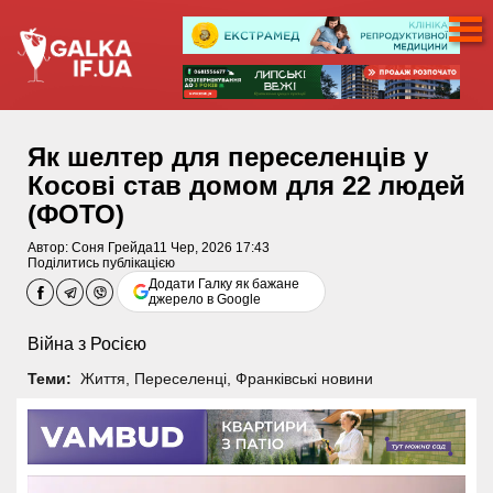
Як шелтер для переселенців у
Косові став домом для 22 людей
(ФОТО)
Автор:
Соня Грейда
11 Чер, 2026 17:43
Поділитись публікацією
Додати Галку як бажане
джерело в Google
Війна з Росією
Теми:
Життя
,
Переселенці
,
Франківські новини