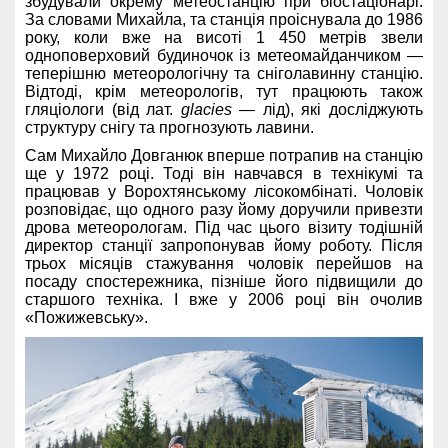
збудували окрему метеостанцію при біостаціонарі.
За словами Михайла, та станція проіснувала до 1986
року, коли вже на висоті 1 450 метрів звели
одноповерховий будиночок із метеомайданчиком —
теперішню метеорологічну та сніголавинну станцію.
Відтоді, крім метеорологів, тут працюють також
гляціологи (від лат.
glacies
— лід), які досліджують
структуру снігу та прогнозують лавини.
Сам Михайло Довганюк вперше потрапив на станцію
ще у 1972 році. Тоді він навчався в технікумі та
працював у Ворохтянському лісокомбінаті. Чоловік
розповідає, що одного разу йому доручили привезти
дрова метеорологам. Під час цього візиту тодішній
директор станції запропонував йому роботу. Після
трьох місяців стажування чоловік перейшов на
посаду спостережника, пізніше його підвищили до
старшого техніка. І вже у 2006 році він очолив
«Пожижевську».