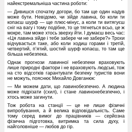
найекстремальніша частина роботи:
— Дивишся спочатку догори, бо там ще один надув
може бути. Невідомо, чи зійде лавина, бо коли ти
копаєш шурф — ще плюс-мінус, а коли ти витягуєш
сніг на вагу і тому подібне, то це тягнеться всьо, це ж
мокре, там може хтось зверху йти. І думаєш весь час:
«Ця лавина зійде і тебе забере чи не забере?» Трохи
відчувається таке, або коли ходиш горами і третій,
четвертий, п’ятий, шостий шурф копаєш, то там ще
більша небезпека.
Однак прогнози лавинної небезпеки враховують
лише природні фактори і не враховують людські, тож
на сто відсотків гарантувати безпеку туристів вони
не можуть, пояснює Михайло Довганюк:
— Ми можем дати, що лавинобезпечно. А людина
може підрізати (схил), і стане лавинонебезпечно, і
хтось може загинути.
Тож робота на станції — це не лише фізичні
випробування, а й велика відповідальність. Саме
тому серед вимог до працівників — серйозна
фізична підготовка, витримка та сила духу, і
найголовніше — любов до гір.