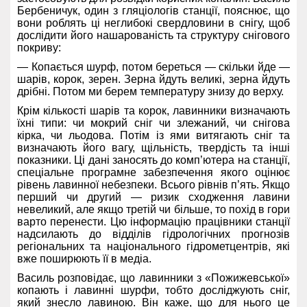
Бербеничук, один з гляціологів станції, пояснює, що
вони роблять ці неглибокі свердловини в снігу, щоб
дослідити його нашарованість та структуру снігового
покриву:
— Копається шурф, потом береться — скільки йде —
шарів, корок, зерен. Зерна йдуть великі, зерна йдуть
дрібні. Потом ми берем температуру знизу до верху.
Крім кількості шарів та корок, лавинники визначають
їхні типи: чи мокрий сніг чи злежаний, чи снігова
кірка, чи льодова. Потім із ями витягають сніг та
визначають його вагу, щільність, твердість та інші
показники. Ці дані заносять до комп’ютера на станції,
спеціальне програмне забезпечення якого оцінює
рівень лавинної небезпеки. Всього рівнів п’ять. Якщо
перший чи другий — ризик сходження лавини
невеликий, але якщо третій чи більше, то похід в гори
варто перенести. Цю інформацію працівники станції
надсилають до відділів гідрологічних прогнозів
регіональних та національного гідрометцентрів, які
вже поширюють її в медіа.
Василь розповідає, що лавинники з «Пожижевської»
копають і лавинні шурфи, тобто досліджують сніг,
який знесло лавиною. Він каже, що для нього це