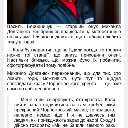
Василь Бербеничук — старший онук Михайла
Довганюка. Він прийшов працювати на метеостанцію
після армії. Гляціолог ділиться, що особливо любить
тишу в горах:
— Коли був карантин, що не їздили поїзда, то трошки
нижче тої станції, що внизу, приходили олені.
Настільки близько, що можна було їх побачити,
сфотографувати і тому подібне.
Михайло Довганюк переконаний, що для тих, хто
любить гори, можливість бути тут та щодня
споглядати красу Чорногірського хребта — це вже
само по собі неоціненно:
— Мене гори зачаровують, ота красота. Коли
вийти зараз подивитися на сам хребет, який
прекрасний Чорногірський масив, то кращого,
напевно, немає ніде. І я не дивуюсь тим
людям, які приїжджають зараз до нас зі Сходу і
дійсно говорять: «Ми не бачили земного раю.