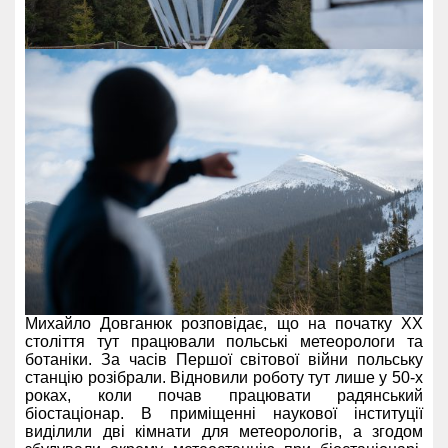
Михайло Довганюк розповідає, що на початку XX
століття тут працювали польські метеорологи та
ботаніки. За часів Першої світової війни польську
станцію розібрали. Відновили роботу тут лише у 50-х
роках, коли почав працювати радянський
біостаціонар. В приміщенні наукової інституції
виділили дві кімнати для метеорологів, а згодом