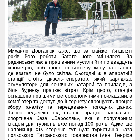
Михайло Довганюк каже, що за майже п’ятдесят
років його роботи багато чого змінилося. За
радянських часів працівники мусили йти по двадцять
кілометрів, щоб провести тижневу зміну на станції,
де взагалі не було світла. Сьогодні ж в апаратній
станції стоїть дизель-генератор, який заряджає
акумулятори для сонячних батарей та приладів, а
біля будинку працює вітряк. Крім цього, станція
оснащена новішими метеорологічними приладами, а
комп’ютер та доступ до інтернету спрощують процес
збору, аналізу та передавання погодних даних.
Також недалеко від станції працює навчально-
спортивна база «Заросляк», яка є популярним
місцем для туристів вже понад 100 років. Адже ще
наприкінці XIX сторіччя тут була туристична база
польського Татранського товариства імені Генріха