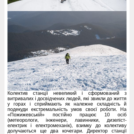
Колектив станції невеликий і сформований з
витривалих і досвідчених людей, які звикли до життя
у горах і сприймають як належне складність й
подекуди екстремальність умов своєї роботи. На
«Пожижевській» постійно працює 10 осіб
(метеорологи, інженери, лавинники, дизеліст-
електрик і електромеханік), взимку до колективу
долучаються ще два кочегари. Директор станції