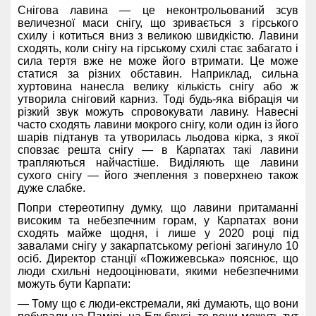
Снігова лавина — це неконтрольований зсув
величезної маси снігу, що зривається з гірського
схилу і котиться вниз з великою швидкістю. Лавини
сходять, коли снігу на гірському схилі стає забагато і
сила тертя вже не може його втримати. Це може
статися за різних обставин. Наприклад, сильна
хуртовина нанесла велику кількість снігу або ж
утворила сніговий карниз. Тоді будь-яка вібрація чи
різкий звук можуть спровокувати лавину. Навесні
часто сходять лавини мокрого снігу, коли один із його
шарів підтанув та утворилась льодова кірка, з якої
сповзає решта снігу — в Карпатах такі лавини
трапляються найчастіше. Виділяють ще лавини
сухого снігу — його зчеплення з поверхнею також
дуже слабке.
Попри стереотипну думку, що лавини притаманні
високим та небезпечним горам, у Карпатах вони
сходять майже щодня, і лише у 2020 році під
завалами снігу у закарпатському регіоні загинуло 10
осіб. Директор станції «Пожижевська» пояснює, що
люди схильні недооцінювати, якими небезпечними
можуть бути Карпати:
— Тому що є люди-екстремали, які думають, що вони