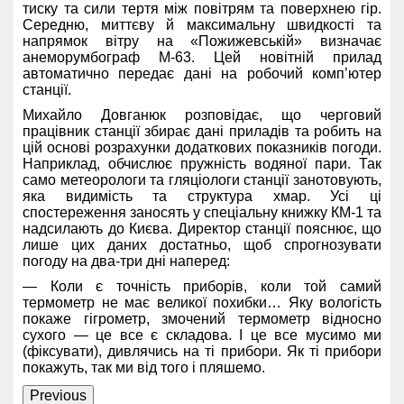
тиску та сили тертя між повітрям та поверхнею гір.
Середню, миттєву й максимальну швидкості та
напрямок вітру на «Пожижевській» визначає
анеморумбограф М-63. Цей новітній прилад
автоматично передає дані на робочий комп’ютер
станції.
Михайло Довганюк розповідає, що черговий
працівник станції збирає дані приладів та робить на
цій основі розрахунки додаткових показників погоди.
Наприклад, обчислює пружність водяної пари. Так
само метеорологи та гляціологи станції занотовують,
яка видимість та структура хмар. Усі ці
спостереження заносять у спеціальну книжку КМ-1 та
надсилають до Києва. Директор станції пояснює, що
лише цих даних достатньо, щоб спрогнозувати
погоду на два-три дні наперед:
— Коли є точність приборів, коли той самий
термометр не має великої похибки… Яку вологість
покаже гігрометр, змочений термометр відносно
сухого — це все є складова. І це все мусимо ми
(фіксувати), дивлячись на ті прибори. Як ті прибори
покажуть, так ми від того і пляшемо.
Previous