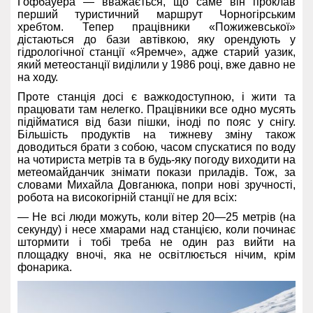
Гофбауера — вважається, що саме він проклав
перший туристичний маршрут Чорногірським
хребтом. Тепер працівники «Пожижевської»
дістаються до бази автівкою, яку орендують у
гідрологічної станції «Яремче», адже старий уазик,
який метеостанції виділили у 1986 році, вже давно не
на ходу.
Проте станція досі є важкодоступною, і жити та
працювати там нелегко. Працівники все одно мусять
підійматися від бази пішки, іноді по пояс у снігу.
Більшість продуктів на тижневу зміну також
доводиться брати з собою, часом спускатися по воду
на чотириста метрів та в будь-яку погоду виходити на
метеомайданчик знімати покази приладів. Тож, за
словами Михайла Довганюка, попри нові зручності,
робота на високогірній станції не для всіх:
— Не всі люди можуть, коли вітер 20—25 метрів (на
секунду) і несе хмарами над станцією, коли починає
штормити і тобі треба не один раз вийти на
площадку вночі, яка не освітлюється нічим, крім
фонарика.