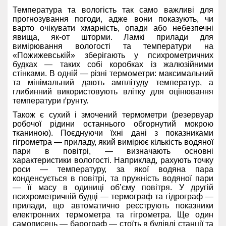
Температура та вологість так само важливі для
прогнозування погоди, адже вони показують, чи
варто очікувати хмарність, опади або небезпечні
явища, як-от шторми. Ламкі прилади для
вимірювання вологості та температури на
«Пожижевській» зберігають у психрометричних
будках — таких собі коробках із жалюзійними
стінками. В одній — різні термометри: максимальний
та мінімальний дають амплітуду температур, а
глибинний використовують влітку для оцінювання
температури ґрунту.
Також є сухий і змочений термометри (резервуар
робочої рідини останнього обгорнутий мокрою
тканиною). Поєднуючи їхні дані з показниками
гігрометра — приладу, який вимірює кількість водяної
пари в повітрі, — визначають основні
характеристики вологості. Наприклад, рахують точку
роси — температуру, за якої водяна пара
конденсується в повітрі, та пружність водяної пари
— її масу в одиниці об’єму повітря. У другій
психрометричній будці — термограф та гідрограф —
прилади, що автоматично реєструють показники
електронних термометра та гігрометра. Ще один
самописець — барограф — стоїть в будівлі станції та