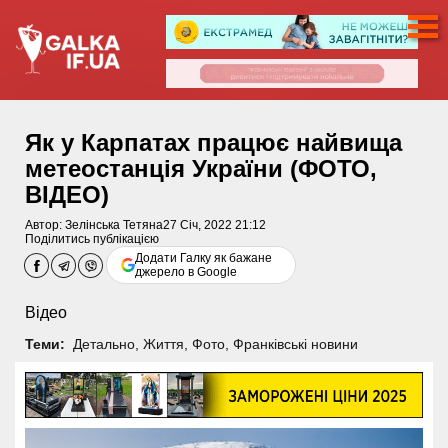
Як у Карпатах працює найвища
метеостанція України (ФОТО,
ВІДЕО)
Автор:
Зелінська Тетяна
27 Січ, 2022 21:12
Поділитись публікацією
Додати Галку як бажане
джерело в Google
Відео
Теми:
Детально
,
Життя
,
Фото
,
Франківські новини