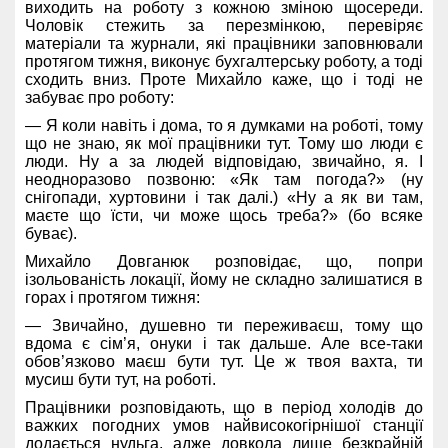
виходить на роботу з кожною зміною щосереди.
Чоловік стежить за перезмінкою, перевіряє
матеріали та журнали, які працівники заповнювали
протягом тижня, виконує бухгалтерську роботу, а тоді
сходить вниз. Проте Михайло каже, що і тоді не
забуває про роботу:
— Я коли навіть і дома, то я думками на роботі, тому
що не знаю, як мої працівники тут. Тому шо люди є
люди. Ну а за людей відповідаю, звичайно, я.
І
неодноразово позвоню: «Як там погода?» (ну
снігопади, хуртовини і так далі.) «Ну а як ви там,
маєте що їсти, чи може щось треба?» (бо всяке
буває).
Михайло Довганюк розповідає, що, попри
ізольованість локації, йому не складно залишатися в
горах і протягом тижня:
— Звичайно, душевно ти переживаєш, тому що
вдома є сім’я, онуки і так дальше. Але все-таки
обов’язково маєш бути тут. Це ж твоя вахта, ти
мусиш бути тут, на роботі.
Працівники розповідають, що в період холодів до
важких погодних умов найвисокогірнішої станції
додається нудьга, адже довкола лише безкрайній