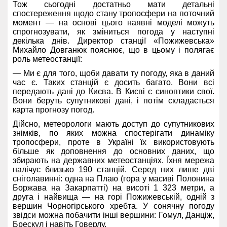
Тож сьогодні достатньо мати детальні
спостереження щодо стану тропосфери на поточний
момент — на основі цього наявні моделі можуть
спрогнозувати, як зміниться погода у наступні
декілька днів. Директор станції «Пожижевська»
Михайло Довганюк пояснює, що в цьому і полягає
роль метеостанції:
— Ми є для того, щоби давати ту погоду, яка в даний
час є. Таких станцій є досить багато. Вони всі
передають дані до Києва. В Києві є синоптики свої.
Вони беруть супутникові дані, і потім складається
карта прогнозу погод.
Дійсно, метеорологи мають доступ до супутникових
знімків, по яких можна спостерігати динаміку
тропосфери, проте в Україні їх використовують
більше як доповнення до основних даних, що
збирають на державних метеостанціях. Їхня мережа
налічує близько 190 станцій. Серед них лише дві
сніголавинні: одна на Плаю (гора у масиві Полонина
Боржава на Закарпатті) на висоті 1 323 метри, а
друга і найвища — на горі Пожижевській, одній з
вершин Чорногірського хребта. У сонячну погоду
звідси можна побачити інші вершини: Гомул, Данціж,
Брескул і навіть Говерлу.