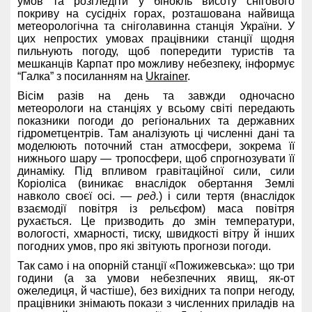
умов та розгледіти у бінокль висоту снігового
покриву на сусідніх горах, розташована найвища
метеорологічна та сніголавинна станція України. У
цих непростих умовах працівники станції щодня
пильнують погоду, щоб попередити туристів та
мешканців Карпат про можливу небезпеку, інформує
“Галка” з посиланням на
Ukrainer
.
Вісім разів на день та завжди одночасно
метеорологи на станціях у всьому світі передають
показники погоди до регіональних та державних
гідрометцентрів. Там аналізують ці численні дані та
моделюють поточний стан атмосфери, зокрема її
нижнього шару — тропосфери, щоб спрогнозувати її
динаміку. Під впливом гравітаційної сили, сили
Коріоліса (виникає внаслідок обертання Землі
навколо своєї осі. —
ред.
) і сили тертя (внаслідок
взаємодії повітря із рельєфом) маса повітря
рухається. Це призводить до змін температури,
вологості, хмарності, тиску, швидкості вітру й інших
погодних умов, про які звітують прогнози погоди.
Так само і на опорній станції «Пожижевська»: що три
години (а за умови небезпечних явищ, як-от
ожеледиця, й частіше), без вихідних та попри негоду,
працівники знімають покази з численних приладів на