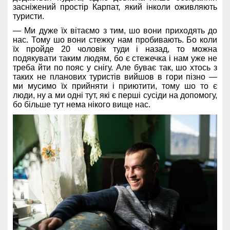
засніжений простір Карпат, який інколи оживляють
туристи.
— Ми дуже їх вітаємо з тим, шо вони приходять до
нас. Тому шо вони стежку нам пробивають. Бо коли
їх пройде 20 чоловік туди і назад, то можна
подякувати таким людям, бо є стежечка і нам уже не
треба йти по пояс у снігу.
Але буває так, шо хтось з
таких не планових туристів вийшов в гори пізно —
ми мусимо їх прийняти і приютити, тому шо то є
люди, ну а ми одні тут, які є перші сусіди на допомогу,
бо більше тут нема нікого вище нас.