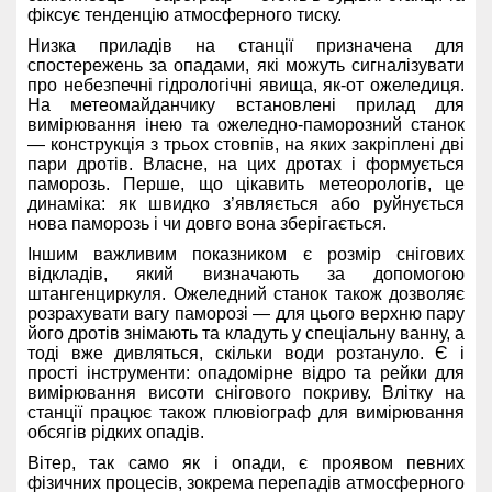
фіксує тенденцію атмосферного тиску.
Низка приладів на станції призначена для
спостережень за опадами, які можуть сигналізувати
про небезпечні гідрологічні явища, як-от ожеледиця.
На метеомайданчику встановлені прилад для
вимірювання інею та ожеледно-паморозний станок
— конструкція з трьох стовпів, на яких закріплені дві
пари дротів. Власне, на цих дротах і формується
паморозь. Перше, що цікавить метеорологів, це
динаміка: як швидко з’являється або руйнується
нова паморозь і чи довго вона зберігається.
Іншим важливим показником є розмір снігових
відкладів, який визначають за допомогою
штангенциркуля. Ожеледний станок також дозволяє
розрахувати вагу паморозі — для цього верхню пару
його дротів знімають та кладуть у спеціальну ванну, а
тоді вже дивляться, скільки води розтануло. Є і
прості інструменти: опадомірне відро та рейки для
вимірювання висоти снігового покриву. Влітку на
станції працює також плювіограф для вимірювання
обсягів рідких опадів.
Вітер, так само як і опади, є проявом певних
фізичних процесів, зокрема перепадів атмосферного