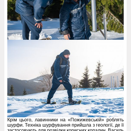
Крім цього, лавинники на «Пожижевській» роблять
шурфи. Техніка шурфування прийшла з геології, де її
застосовують для розвідки корисних копалин. Василь