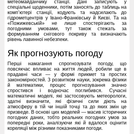
метеомайданчику станції. Дані записують у
спеціальні щоденники, потім заносять до таблиць на
комп’ютері станції, кодують та надсилають до
гідрометцентрів у Івано-Франківську й Києві. Та на
«Пожижевській» не лише спостерігають за
погодними умовами, тут також стежать за
формуванням снігового покриву та визначають
рівень лавинної небезпеки.
Як прогнозують погоду
Перші намагання спрогнозувати погоду, що
повсякчас впливає на життя людей, робили ще в
прадавні часи — у формі прикмет та простих
закономірностей. З розвитком науки, зокрема фізики
й математики, процес прогнозування значно
спростився і водночас поглибився. Сучасні
математичні моделі, які застосовують метеорологи,
здатні визначити, які фізичні сили діють на
атмосферу в тій чи іншій точці та до яких змін це
призведе. В основі цих моделей — масив історичних
погодних даних, тобто реальних погодних умов за
попередні роки, аналізуючи які й вдалося оцінити
кореляції між різними показниками погоди.