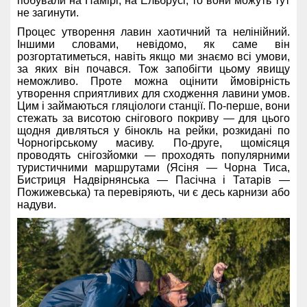
побували на Памірі, на Ельбрусі, то вони можуть тут
не загинути.
Процес утворення лавин хаотичний та нелінійний.
Іншими словами, невідомо, як саме він
розгортатиметься, навіть якщо ми знаємо всі умови,
за яких він почався. Тож запобігти цьому явищу
неможливо. Проте можна оцінити ймовірність
утворення сприятливих для сходження лавини умов.
Цим і займаються гляціологи станції. По-перше, вони
стежать за висотою снігового покриву — для цього
щодня дивляться у бінокль на рейки, розкидані по
Чорногірському масиву. По-друге, щомісяця
проводять снігозйомки — проходять популярними
туристичними маршрутами (Ясіня — Чорна Тиса,
Бистриця Надвірнянська — Пасічна і Татарів —
Пожижевська) та перевіряють, чи є десь карнизи або
надуви.