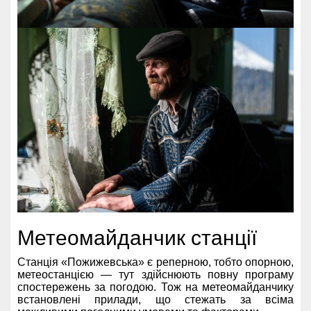
Метеомайданчик станції
Станція «Пожижевська» є реперною, тобто опорною,
метеостанцією — тут здійснюють повну програму
спостережень за погодою. Тож на метеомайданчику
встановлені прилади, що стежать за всіма