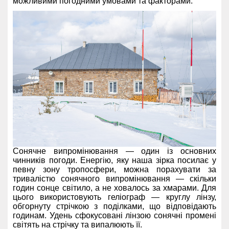
можливими погодними умовами та факторами.
Сонячне випромінювання — один із основних
чинників погоди. Енергію, яку наша зірка посилає у
певну зону тропосфери, можна порахувати за
тривалістю сонячного випромінювання — скільки
годин сонце світило, а не ховалось за хмарами. Для
цього використовують геліограф — круглу лінзу,
обгорнуту стрічкою з поділками, що відповідають
годинам. Удень сфокусовані лінзою сонячні промені
світять на стрічку та випалюють її.