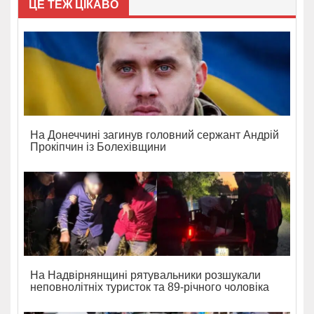
ЦЕ ТЕЖ ЦІКАВО
На Донеччині загинув головний сержант Андрій
Прокіпчин із Болехівщини
На Надвірнянщині рятувальники розшукали
неповнолітніх туристок та 89-річного чоловіка