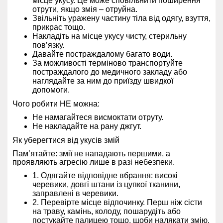
місце укусу. Це може сповільнити поширення
отрути, якщо змія – отруйна.
Звільніть уражену частину тіла від одягу, взуття,
прикрас тощо.
Накладіть на місце укусу чисту, стерильну
пов’язку.
Давайте постраждалому багато води.
За можливості терміново транспортуйте
постраждалого до медичного закладу або
наглядайте за ним до приїзду швидкої
допомоги.
Чого робити НЕ можна:
Не намагайтеся висмоктати отруту.
Не накладайте на рану джгут.
Як уберегтися від укусів змій
Пам’ятайте: змії не нападають першими, а
проявляють агресію лише в разі небезпеки.
1. Одягайте відповідне вбрання: високі
черевики, довгі штани із цупкої тканини,
заправлені в черевики.
2. Перевірте місце відпочинку. Перш ніж сісти
на траву, камінь, колоду, пошарудіть або
постукайте палицею тощо, щоби налякати змію.