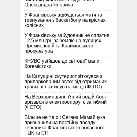
Олександра Яновича
У Франківську відбудеться матч та
тренування з баскетболу на кріслах
колісних
У Франківську забудовник не сплатив
12,5 млн грн за землю на вулицях
Промисловій та Крайківського, -
прокуратура
КНУВС увійшов до світової мапи
богемістики
На Калущині скутерист зіткнувся з
припаркованим авто: від отриманих
травм він загинув на місці (ФОТО)
На Верховинщині п'яний водій Audi
врізався в електроопору: є загиблий
(ФОТО)
Більше не т.в.о.: Євгена Мамайчука
призначили на постійну посаду
керівника Франківського обласного
ТЦК та СП