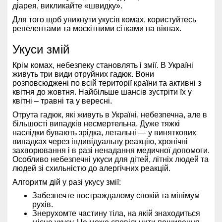
діарея, викликайте «швидку».
Для того щоб уникнути укусів комах, користуйтесь
репелентами та москітними сітками на вікнах.
Укуси змій
Крім комах, небезпеку становлять і змії. В Україні
живуть три види отруйних гадюк. Вони
розповсюджені по всій території країни та активні з
квітня до жовтня. Найбільше шансів зустріти їх у
квітні – травні та у вересні.
Отрута гадюк, які живуть в Україні, небезпечна, але в
більшості випадків несмертельна. Дуже тяжкі
наслідки бувають зрідка, летальні — у виняткових
випадках через індивідуальну реакцію, хронічні
захворювання і в разі ненадання медичної допомоги.
Особливо небезпечні укуси для дітей, літніх людей та
людей зі схильністю до алергічних реакцій.
Алгоритм дій у разі укусу змії:
Забезпечте постраждалому спокій та мінімум
рухів.
Знерухомте частину тіла, на якій знаходиться