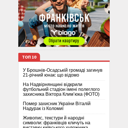
ТОП 10
У Брошнів-Осадській громаді загинув
21-річний юнак: що відомо
На Надвірнянщині відкрили
футбольний стадіон імені полеглого
захисника Віктора Клим’юка (ФОТО)
Помер захисник України Віталій
Надурак із Коломиї
Живопис, текстури й народні
символи: франківців кличуть на
виставку київського художника