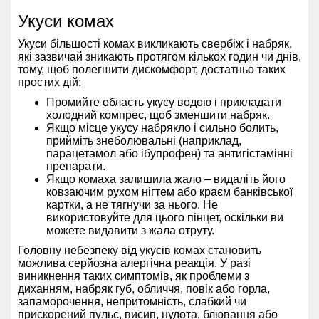
Укуси комах
Укуси більшості комах викликають свербіж і набряк,
які зазвичай зникають протягом кількох годин чи днів,
тому, щоб полегшити дискомфорт, достатньо таких
простих дій:
Промийте область укусу водою і прикладати
холодний компрес, щоб зменшити набряк.
Якщо місце укусу набрякло і сильно болить,
прийміть знеболювальні (наприклад,
парацетамол або ібупрофен) та антигістамінні
препарати.
Якщо комаха залишила жало – видаліть його
ковзаючим рухом нігтем або краєм банківської
картки, а не тягнучи за нього. Не
використовуйте для цього пінцет, оскільки ви
можете видавити з жала отруту.
Головну небезпеку від укусів комах становить
можлива серйозна алергічна реакція. У разі
виникнення таких симптомів, як проблеми з
диханням, набряк губ, обличчя, повік або горла,
запаморочення, непритомність, слабкий чи
прискорений пульс, висип, нудота, блювання або