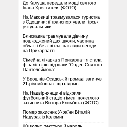
До Калуша передали мощі святого
Івана Хрестителя (ФОТО)
На Маковиці травмувалася туристка
з Одещини: її транспортували гірські
рятувальники
Блискавка травмувала дівчину,
пошкоджений дах школи, частина
області без світла: наслідки негоди
на Прикарпатті
Сімейна лікарка з Прикарпаття стала
фіналісткою відзнаки “Орден Святого
Пантелеймона”
У Брошнів-Осадській громаді загинув
21-річний юнак: що відомо
На Надвірнянщині відкрили
футбольний стадіон імені полеглого
захисника Віктора Клим’юка (ФОТО)
Помер захисник України Віталій
Надурак із Коломиї
Живопис, текстури й народні