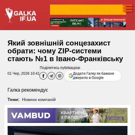
Який зовнішній сонцезахист
обрати: чому ZIP-системи
стають №1 в Івано-Франківську
Поділитись публікацією
01 Чер, 2026 10:41
Додати Галку як бажане
джерело в Google
Галка рекомендує
Теми:
Новини компаній