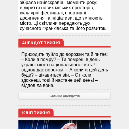
зібрала найяскравіші моменти року:
відкриття нових міських просторів,
культурні фестивалі, спортивні
досягнення та ініціативи, що змінюють
місто. Ці світлини передають дух
сучасного Франківська та його розвиток.
АНЕКДОТ ТИЖНЯ
Приходить пуйло до ворожки та й питає:
– Коли я помру? – Ти помреш в день
українського національного свята! –
відповідає ворожка. – А коли ж цей день
буде? – цікавиться він. – От коли
здохнеш, тоді й настане цей день! –
відповіла вона.
Більше анекдотів
КЛІП ТИЖНЯ