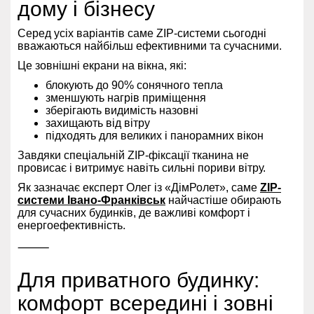
дому і бізнесу
Серед усіх варіантів саме ZIP-системи сьогодні
вважаються найбільш ефективними та сучасними.
Це зовнішні екрани на вікна, які:
блокують до 90% сонячного тепла
зменшують нагрів приміщення
зберігають видимість назовні
захищають від вітру
підходять для великих і панорамних вікон
Завдяки спеціальній ZIP-фіксації тканина не
провисає і витримує навіть сильні пориви вітру.
Як зазначає експерт Олег із «ДімРолет», саме
ZIP-
системи Івано-Франківськ
найчастіше обирають
для сучасних будинків, де важливі комфорт і
енергоефективність.
⸻
Для приватного будинку:
комфорт всередині і зовні