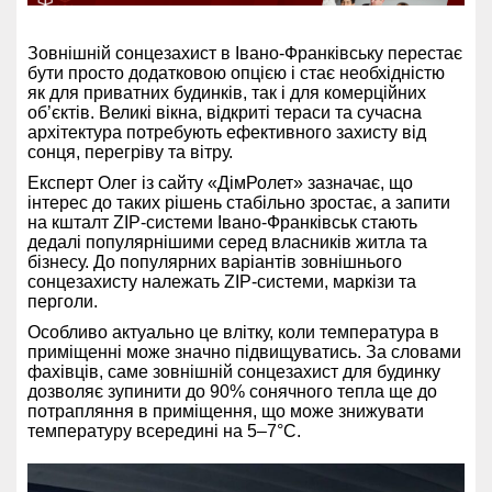
Зовнішній сонцезахист в Івано-Франківську перестає
бути просто додатковою опцією і стає необхідністю
як для приватних будинків, так і для комерційних
об’єктів. Великі вікна, відкриті тераси та сучасна
архітектура потребують ефективного захисту від
сонця, перегріву та вітру.
Експерт Олег із сайту «ДімРолет» зазначає, що
інтерес до таких рішень стабільно зростає, а запити
на кшталт ZIP-системи Івано-Франківськ стають
дедалі популярнішими серед власників житла та
бізнесу. До популярних варіантів зовнішнього
сонцезахисту належать ZIP-системи, маркізи та
перголи.
Особливо актуально це влітку, коли температура в
приміщенні може значно підвищуватись. За словами
фахівців, саме зовнішній сонцезахист для будинку
дозволяє зупинити до 90% сонячного тепла ще до
потрапляння в приміщення, що може знижувати
температуру всередині на 5–7°C.