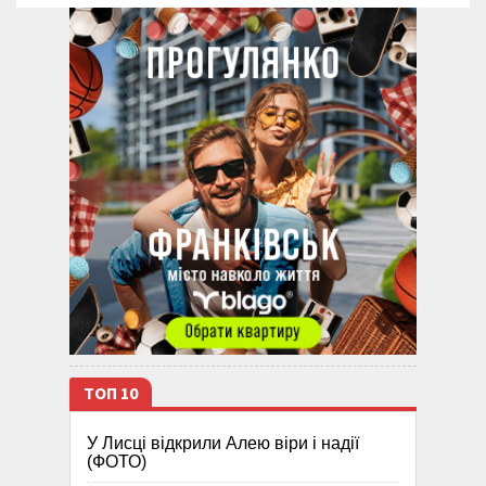
ТОП 10
У Лисці відкрили Алею віри і надії
(ФОТО)