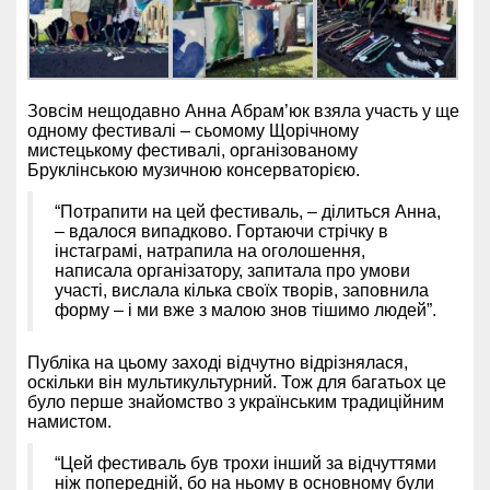
Зовсім нещодавно Анна Абрам’юк взяла участь у ще
одному фестивалі – сьомому Щорічному
мистецькому фестивалі, організованому
Бруклінською музичною консерваторією.
“Потрапити на цей фестиваль, – ділиться Анна,
– вдалося випадково. Гортаючи стрічку в
інстаграмі, натрапила на оголошення,
написала організатору, запитала про умови
участі, вислала кілька своїх творів, заповнила
форму – і ми вже з малою знов тішимо людей”.
Публіка на цьому заході відчутно відрізнялася,
оскільки він мультикультурний. Тож для багатьох це
було перше знайомство з українським традиційним
намистом.
“Цей фестиваль був трохи інший за відчуттями
ніж попередній, бо на ньому в основному були