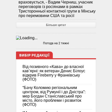
враховується, - Вадим Черниш, учасник
переговорів із росіянами в рамках
Тристоронньої контактної групи в Мінську
про перемовини США та росії
Більше цитат
Погода на 2 тижні
ВИБІР РЕДАКЦІЇ
Від позивного «Кава» до власної
кав’ярні: як ветеран Денис Білоус
відкрив Fireberry у Франківську
(ФОТО)
“Бачу Коломию регіональним
центром, від Румунії і до Дністра”:
мер Богдан Станіславський про
місто, його проблеми і розвиток
(ФОТО)