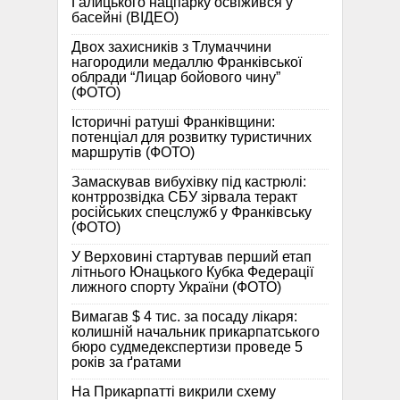
Галицького нацпарку освіжився у
басейні (ВІДЕО)
Двох захисників з Тлумаччини
нагородили медаллю Франківської
облради “Лицар бойового чину”
(ФОТО)
Історичні ратуші Франківщини:
потенціал для розвитку туристичних
маршрутів (ФОТО)
Замаскував вибухівку під кастрюлі:
контррозвідка СБУ зірвала теракт
російських спецслужб у Франківську
(ФОТО)
У Верховині стартував перший етап
літнього Юнацького Кубка Федерації
лижного спорту України (ФОТО)
Вимагав $ 4 тис. за посаду лікаря:
колишній начальник прикарпатського
бюро судмедекспертизи проведе 5
років за ґратами
На Прикарпатті викрили схему