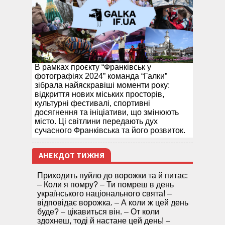
В рамках проєкту “Франківськ у
фотографіях 2024” команда “Галки”
зібрала найяскравіші моменти року:
відкриття нових міських просторів,
культурні фестивалі, спортивні
досягнення та ініціативи, що змінюють
місто. Ці світлини передають дух
сучасного Франківська та його розвиток.
АНЕКДОТ ТИЖНЯ
Приходить пуйло до ворожки та й питає:
– Коли я помру? – Ти помреш в день
українського національного свята! –
відповідає ворожка. – А коли ж цей день
буде? – цікавиться він. – От коли
здохнеш, тоді й настане цей день! –