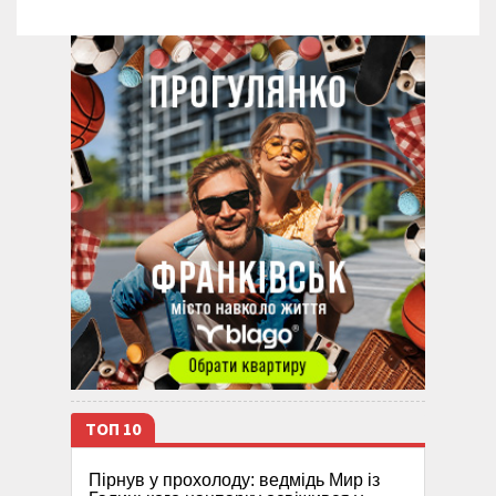
ТОП 10
Пірнув у прохолоду: ведмідь Мир із