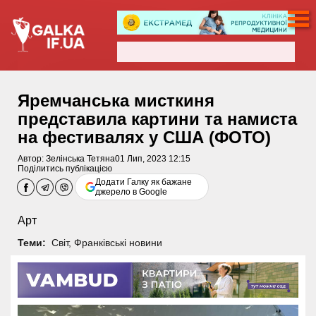
Яремчанська мисткиня
представила картини та намиста
на фестивалях у США (ФОТО)
Автор:
Зелінська Тетяна
01 Лип, 2023 12:15
Поділитись публікацією
Додати Галку як бажане
джерело в Google
Арт
Теми:
Світ
,
Франківські новини