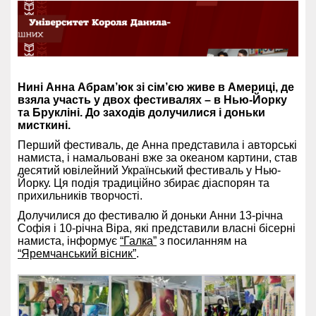
Нині Анна Абрам’юк зі сім’єю живе в Америці, де
взяла участь у двох фестивалях – в Нью-Йорку
та Брукліні. До заходів долучилися і доньки
мисткині.
Перший фестиваль, де Анна представила і авторські
намиста, і намальовані вже за океаном картини, став
десятий ювілейний Український фестиваль у Нью-
Йорку. Ця подія традиційно збирає діаспорян та
прихильників творчості.
Долучилися до фестивалю й доньки Анни 13-річна
Софія і 10-річна Віра, які представили власні бісерні
намиста, інформує
“Галка”
з посиланням на
“Яремчанський вісник”
.