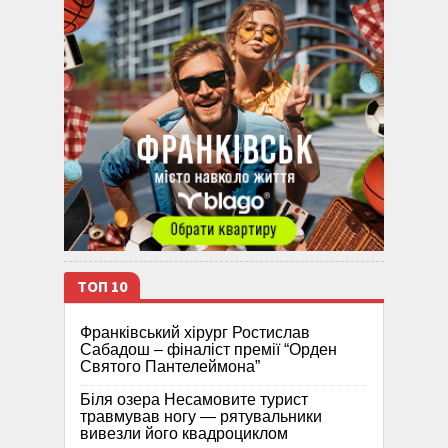
ТОП 10
Франківський хірург Ростислав
Сабадош – фіналіст премії “Орден
Святого Пантелеймона”
Біля озера Несамовите турист
травмував ногу — рятувальники
вивезли його квадроциклом