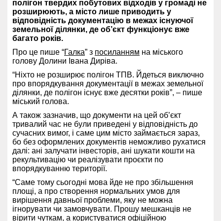
полігон твердих побутових відходів у громаді не
розширюють, а місто лише приводить у
відповідність документацію в межах існуючої
земельної ділянки, де об’єкт функціонує вже
багато років.
Про це пише “
Галка
” з
посиланням
на міського
голову Долини Івана Диріва.
“Ніхто не розширює полігон ТПВ. Йдеться виключно
про впорядкування документації в межах земельної
ділянки, де полігон існує вже десятки років”, – пише
міський голова.
А також зазначив, що документи на цей об’єкт
тривалий час не були приведені у відповідність до
сучасних вимог, і саме цим місто займається зараз,
бо без оформлених документів неможливо рухатися
далі: ані залучати інвесторів, ані шукати кошти на
рекультивацію чи реалізувати проєкти по
впорядкуванню території.
“Саме тому сьогодні мова йде не про збільшення
площі, а про створення нормальних умов для
вирішення давньої проблеми, яку не можна
ігнорувати чи замовчувати. Прошу мешканців не
вірити чуткам, а користуватися офіційною