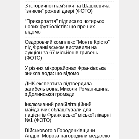
З історичної памʼятки на Шашкевича
“зникли” рожеві двері (ФОТО)
“Прикарпаття” підписало чотирьох
нових футболістів: що про них
відомо
Оздоровчий комплекс “Монте Крісто”
під Франківськом виставили на
аукціон за 67 мільйонів гривень
(ФОТО)
У різних мікрорайонах Франківська
зникла вода: що відомо
ДНК-експертиза підтвердила
загибель воїна Миколи Романишина
з Долинської громади
Інклюзивний реабілітаційний
майданчик облаштували для
пацієнтів Франківської міської лікарні
№1 (ФОТО)
Військового з Городенківщини
Андрія Мороза нагородили медаллю