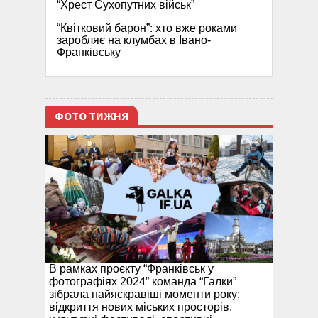
“Хрест Сухопутних військ”
“Квітковий барон”: хто вже роками
заробляє на клумбах в Івано-
Франківську
ФОТО ТИЖНЯ
В рамках проєкту “Франківськ у
фотографіях 2024” команда “Галки”
зібрала найяскравіші моменти року:
відкриття нових міських просторів,