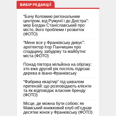
ВИБІР РЕДАКЦІЇ
“Бачу Коломию регіональним
центром, від Румунії і до Дністра”:
мер Богдан Станіславський про
місто, його проблеми і розвиток
(ФОТО)
“Мене все у Франківську дивує”:
архітектор Ігор Панчишин про
спадщину, забудову та майбутнє
міста (ФОТО)
Понад півтора мільйона на обрізку:
хто вже другий рік поспіль підрізає
дерева в Івано-Франківську
“Фабрика квартир” під шквалом
претензій: що розповідають клієнти
та як відповідає власник бренду
(ФОТО)
Місце, де можна бути собою: як
Мамський книжковий клуб об’єднав
десятки жінок у Франківську (ФОТО)