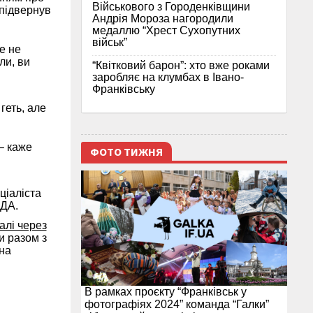
Військового з Городенківщини
 підвернув
Андрія Мороза нагородили
медаллю “Хрест Сухопутних
військ”
е не
ли, ви
“Квітковий барон”: хто вже роками
заробляє на клумбах в Івано-
Франківську
геть, але
 – каже
ФОТО ТИЖНЯ
ціаліста
РДА.
алі через
и разом з
на
В рамках проєкту “Франківськ у
фотографіях 2024” команда “Галки”