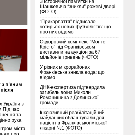
З історичної памʼятки на
Шашкевича “зникли” рожеві двері
(ФОТО)
“Прикарпаття” підписало
чотирьох нових футболістів: що
про них відомо
Оздоровчий комплекс “Монте
Крісто” під Франківськом
виставили на аукціон за 67
мільйонів гривень (ФОТО)
У різних мікрорайонах
Франківська зникла вода: що
відомо
 з п’яним
ДНК-експертиза підтвердила
 після
загибель воїна Миколи
Романишина з Долинської
громади
х України з
. Під час
Інклюзивний реабілітаційний
анення та
майданчик облаштували для
інно рука.
пацієнтів Франківської міської
лікарні №1 (ФОТО)
нтром міста.
нням про