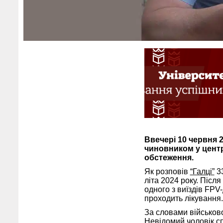
Ввечері 10 червня 
чиновником у центрі
обстеження.
Як розповів
“Галці”
33
літа 2024 року. Післ
одного з виїздів FPV
проходить лікування.
За словами військово
Невідомий чоловік сп