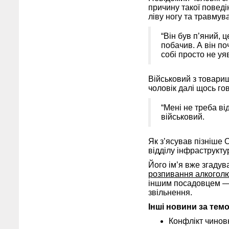
причину такої поведі
ліву ногу та травмув
“Він був п’яний, 
побачив. А він п
собі просто не уя
Військовий з товариш
чоловік далі щось гов
“Мені не треба ві
військовий.
Як з’ясував пізніше 
відділу інфраструкту
Його ім’я вже згадув
розпивання алкоголю
іншим посадовцем — 
звільнення.
Інші новини за тем
Конфлікт чиновн