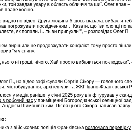
нки, той завдав удару в область обличчя та шиї. Олег впав –
ав праве коліно.
це видно по відео. Друга людина б щось сказала: вибач, я теб
очав погрожувати посвідченням… Казати, що “ви хлопці попа
вляєте, як попали. Ї…ть ви припухли””, – розповідає Олег П.
ем вирішили не продовжувати конфлікт, тому просто пішли 
орив їм у спину.
д нього ні гроші, нічого. Хай просто вибачиться по-людськи”,
Олег П., на відео зафіксували Сергія Сікору — головного спе
ри, містобудування, архітектури та ЖКГ Івано-Франківської 
алося у медіа раніше: у січні 2025 року
він фігурував у сканд
 в робочий час
у приміщенні Богородчанської селищної рад
Андрієм Шимонівським. Після цього Сікора написав заяву 
ою:
ика з військовим: поліція Франківська
розпочала перевірку