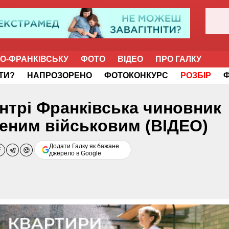
НО-ФРАНКІВСЬКУ
ФОТО
ВІДЕО
ПРО ГАЛКУ
ІТИ?
НАПРОЗОРЕНО
ФОТОКОНКУРС
РОЗБІР
ентрі Франківська чиновник
неним військовим (ВІДЕО)
Додати Галку як бажане
джерело в Google