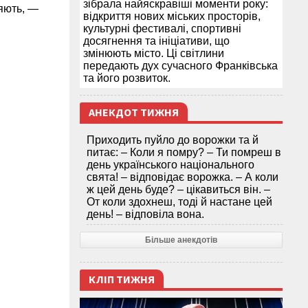
зібрала найяскравіші моменти року:
няють, —
відкриття нових міських просторів,
культурні фестивалі, спортивні
досягнення та ініціативи, що
змінюють місто. Ці світлини
передають дух сучасного Франківська
та його розвиток.
АНЕКДОТ ТИЖНЯ
Приходить пуйло до ворожки та й
питає: – Коли я помру? – Ти помреш в
день українського національного
свята! – відповідає ворожка. – А коли
ж цей день буде? – цікавиться він. –
От коли здохнеш, тоді й настане цей
день! – відповіла вона.
Більше анекдотів
КЛІП ТИЖНЯ