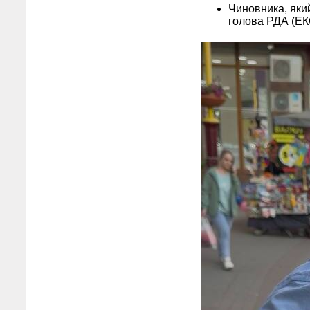
Чиновника, який
голова РДА (Е