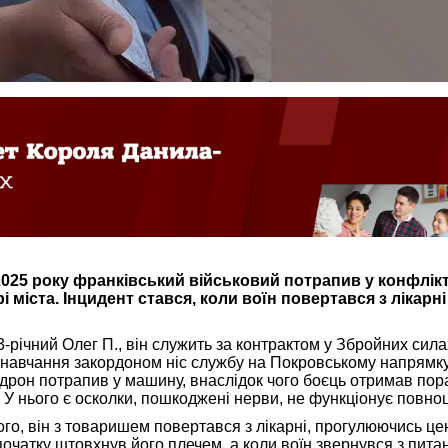
2025 року франківський військовий потрапив у конфлікт
 міста. Інцидент стався, коли воїн повертався з лікарні
-річний Олег П., він служить за контрактом у Збройних сила
я навчання закордоном ніс службу на Покровському напрямку
-дрон потрапив у машину, внаслідок чого боєць отримав пор
 У нього є осколки, пошкоджені нерви, не функціонує повноц
го, він з товаришем повертався з лікарні, прогулюючись це
очатку штовхнув його плечем, а коли воїн звернувся з пита