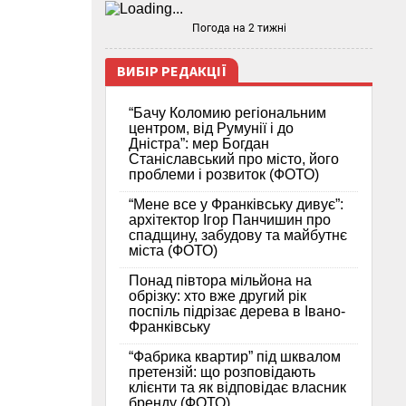
Погода на 2 тижні
ВИБІР РЕДАКЦІЇ
“Бачу Коломию регіональним
центром, від Румунії і до
Дністра”: мер Богдан
Станіславський про місто, його
проблеми і розвиток (ФОТО)
“Мене все у Франківську дивує”:
архітектор Ігор Панчишин про
спадщину, забудову та майбутнє
міста (ФОТО)
Понад півтора мільйона на
обрізку: хто вже другий рік
поспіль підрізає дерева в Івано-
Франківську
“Фабрика квартир” під шквалом
претензій: що розповідають
клієнти та як відповідає власник
бренду (ФОТО)