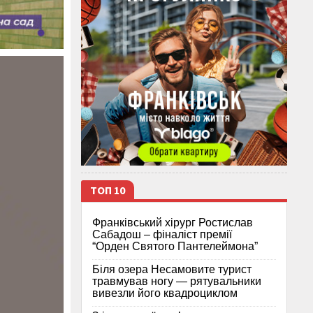
ТОП 10
Франківський хірург Ростислав
Сабадош – фіналіст премії
“Орден Святого Пантелеймона”
Біля озера Несамовите турист
травмував ногу — рятувальники
вивезли його квадроциклом