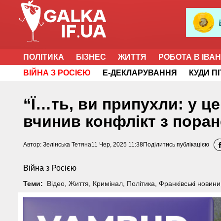
ПОЛІТИКА
БІЗНЕС
ЖИТТЯ
РОБОТА В ІВА
ВІЙНА З РОСІЄЮ
Е-ДЕКЛАРУВАННЯ
КУДИ П
“Ї…ть, ви припухли: у ц
вчинив конфлікт з пора
Автор:
Зелінська Тетяна
11 Чер, 2025 11:38
Поділитись публікацією
Війна з Росією
Теми:
Відео
,
Життя
,
Кримінал
,
Політика
,
Франківські новини