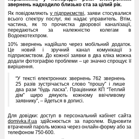
звернень надходило близько ста за цілий рік.
Як повідомляють
у підприємстві
, заяви стосувалися
всього спектру послуг, які надає управитель. Втім,
частина, як то прочистка дворової каналізації,
передаються за належністю колегам в
Водоекотехпром.
10% звернень надійшло через мобільний додаток.
Це новий і зручний канал комунікації з
підприємством. До кожної заявки в д
ва кліка можна
додати фотографію проблеми – це значно спрощує її
вирішення.
“У тексті електронних звернень 762 звернень
25 разів зустрічається слово “прошу” і лише
два рази “будь ласка”. Працівники КП “Теплий
дім” щиро дякують кожному ввічливому
заявнику”, – йдеться в дописі.
Для довідки: доступ в персональний кабінет сайта
domivka.if.ua
здійснюється за паролем. Відновити
втрачений пароль можна через онлайн-форму або за
телефоном 750-600.