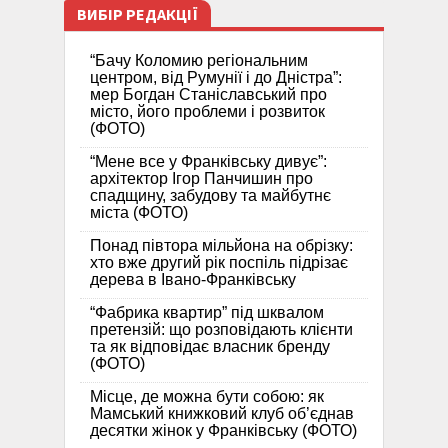
ВИБІР РЕДАКЦІЇ
“Бачу Коломию регіональним
центром, від Румунії і до Дністра”:
мер Богдан Станіславський про
місто, його проблеми і розвиток
(ФОТО)
“Мене все у Франківську дивує”:
архітектор Ігор Панчишин про
спадщину, забудову та майбутнє
міста (ФОТО)
Понад півтора мільйона на обрізку:
хто вже другий рік поспіль підрізає
дерева в Івано-Франківську
“Фабрика квартир” під шквалом
претензій: що розповідають клієнти
та як відповідає власник бренду
(ФОТО)
Місце, де можна бути собою: як
Мамський книжковий клуб об’єднав
десятки жінок у Франківську (ФОТО)