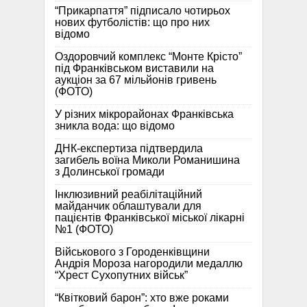
“Прикарпаття” підписало чотирьох
нових футболістів: що про них
відомо
Оздоровчий комплекс “Монте Крісто”
під Франківськом виставили на
аукціон за 67 мільйонів гривень
(ФОТО)
У різних мікрорайонах Франківська
зникла вода: що відомо
ДНК-експертиза підтвердила
загибель воїна Миколи Романишина
з Долинської громади
Інклюзивний реабілітаційний
майданчик облаштували для
пацієнтів Франківської міської лікарні
№1 (ФОТО)
Військового з Городенківщини
Андрія Мороза нагородили медаллю
“Хрест Сухопутних військ”
“Квітковий барон”: хто вже роками