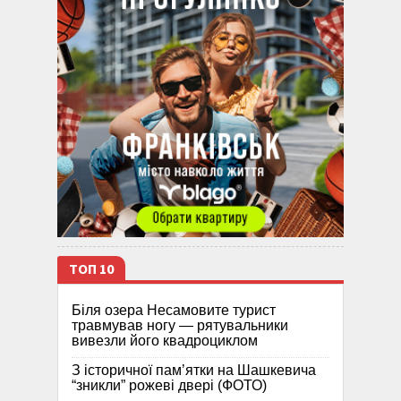
ТОП 10
Біля озера Несамовите турист
травмував ногу — рятувальники
вивезли його квадроциклом
З історичної памʼятки на Шашкевича
“зникли” рожеві двері (ФОТО)