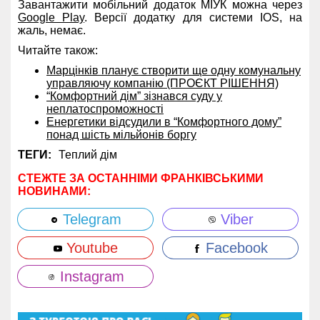
Завантажити мобільний додаток МІУК можна через
Google Play
. Версії додатку для системи IOS, на
жаль, немає.
Читайте також:
Марцінків планує створити ще одну комунальну
управляючу компанію (ПРОЄКТ РІШЕННЯ)
“Комфортний дім” зізнався суду у
неплатоспроможності
Енергетики відсудили в “Комфортного дому”
понад шість мільйонів боргу
ТЕГИ:
Теплий дім
СТЕЖТЕ ЗА ОСТАННІМИ ФРАНКІВСЬКИМИ
НОВИНАМИ:
Telegram
Viber
Youtube
Facebook
Instagram