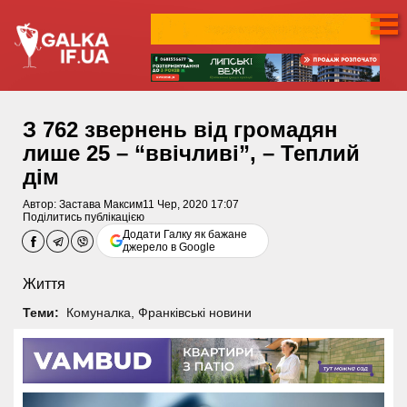
З 762 звернень від громадян
лише 25 – “ввічливі”, – Теплий
дім
Автор:
Застава Максим
11 Чер, 2020 17:07
Поділитись публікацією
Додати Галку як бажане
джерело в Google
Життя
Теми:
Комуналка
,
Франківські новини