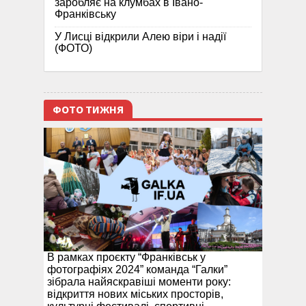
заробляє на клумбах в Івано-
Франківську
У Лисці відкрили Алею віри і надії
(ФОТО)
ФОТО ТИЖНЯ
В рамках проєкту “Франківськ у
фотографіях 2024” команда “Галки”
зібрала найяскравіші моменти року:
відкриття нових міських просторів,