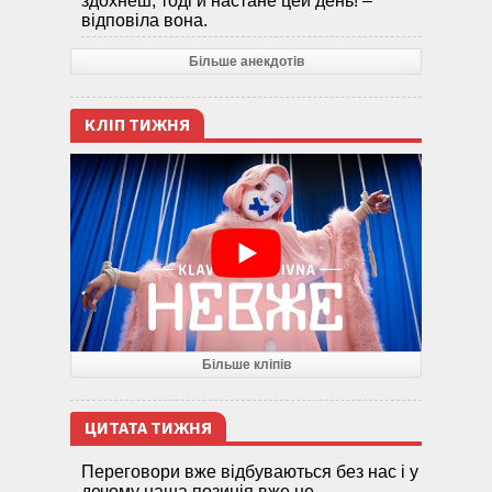
здохнеш, тоді й настане цей день! –
відповіла вона.
Більше анекдотів
КЛІП ТИЖНЯ
Більше кліпів
ЦИТАТА ТИЖНЯ
Переговори вже відбуваються без нас і у
дечому наша позиція вже не