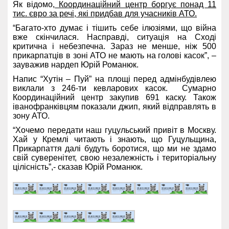
Як відомо,
Координаційний центр боргує понад 11
тис. євро за речі, які придбав для учасників АТО.
“Багато-хто думає і тішить себе ілюзіями, що війна
вже скінчилася. Насправді, ситуація на Сході
критична і небезпечна. Зараз не менше, ніж 500
прикарпатців в зоні АТО не мають на голові касок”, –
зауважив нардеп Юрій Романюк.
Напис “Хутін – Пуй” на площі перед адмінбудівлею
виклали з 246-ти кевларових касок. Сумарно
Координаційний центр закупив 691 каску. Також
іванофранківцям показали джип, який відправлять в
зону АТО.
“Хочемо передати наш гуцульський привіт в Москву.
Хай у Кремлі читають і знають, що Гуцульщина,
Прикарпаття далі будуть боротися, що ми не здамо
свій суверенітет, свою незалежність і територіальну
цілісність”,- сказав Юрій Романюк.