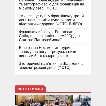
Берінчик провів відкрите тренування
та автограф-сесію для франківців на
міському озері (ФОТО)
"Ми все ще тут": у Франківську третій
день поспіль мітингували проти
відставки Федорова (ФОТО, ВІДЕО)
Франківський хірург Ростислав
Сабадош – фіналіст премії “Орден
Святого Пантелеймона”
Біля озера Несамовите турист
травмував ногу — рятувальники
вивезли його квадроциклом
З історичної памʼятки на Шашкевича
“зникли” рожеві двері (ФОТО)
ФОТО ТИЖНЯ