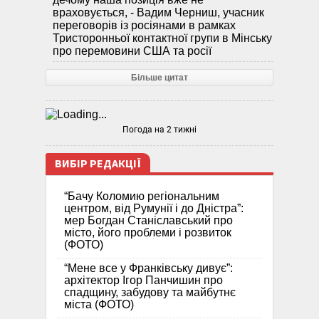
враховується, - Вадим Черниш, учасник
переговорів із росіянами в рамках
Тристоронньої контактної групи в Мінську
про перемовини США та росії
Більше цитат
Погода на 2 тижні
ВИБІР РЕДАКЦІЇ
“Бачу Коломию регіональним
центром, від Румунії і до Дністра”:
мер Богдан Станіславський про
місто, його проблеми і розвиток
(ФОТО)
“Мене все у Франківську дивує”:
архітектор Ігор Панчишин про
спадщину, забудову та майбутнє
міста (ФОТО)