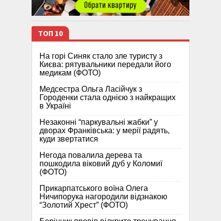
ТОП 10
На горі Синяк стало зле туристу з
Києва: рятувальники передали його
медикам (ФОТО)
Медсестра Ольга Ласійчук з
Городенки стала однією з найкращих
в Україні
Незаконні “паркувальні жабки” у
дворах Франківська: у мерії радять,
куди звертатися
Негода повалила дерева та
пошкодила віковий дуб у Коломиї
(ФОТО)
Прикарпатського воїна Олега
Ничипорука нагородили відзнакою
“Золотий Хрест” (ФОТО)