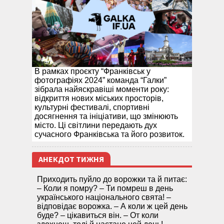
В рамках проєкту “Франківськ у
фотографіях 2024” команда “Галки”
зібрала найяскравіші моменти року:
відкриття нових міських просторів,
культурні фестивалі, спортивні
досягнення та ініціативи, що змінюють
місто. Ці світлини передають дух
сучасного Франківська та його розвиток.
АНЕКДОТ ТИЖНЯ
Приходить пуйло до ворожки та й питає:
– Коли я помру? – Ти помреш в день
українського національного свята! –
відповідає ворожка. – А коли ж цей день
буде? – цікавиться він. – От коли