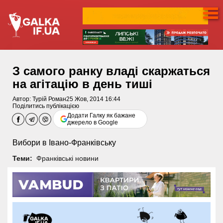
З самого ранку владі скаржаться
на агітацію в день тиші
Автор:
Турій Роман
25 Жов, 2014 16:44
Поділитись публікацією
Додати Галку як бажане
джерело в Google
Вибори в Івано-Франківську
Теми:
Франківські новини