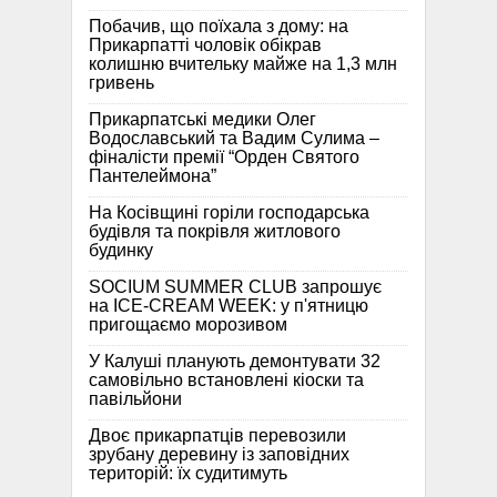
Побачив, що поїхала з дому: на
Прикарпатті чоловік обікрав
колишню вчительку майже на 1,3 млн
гривень
Прикарпатські медики Олег
Водославський та Вадим Сулима –
фіналісти премії “Орден Святого
Пантелеймона”
На Косівщині горіли господарська
будівля та покрівля житлового
будинку
SOCIUM SUMMER CLUB запрошує
на ICE-CREAM WEEK: у п'ятницю
пригощаємо морозивом
У Калуші планують демонтувати 32
самовільно встановлені кіоски та
павільйони
Двоє прикарпатців перевозили
зрубану деревину із заповідних
територій: їх судитимуть