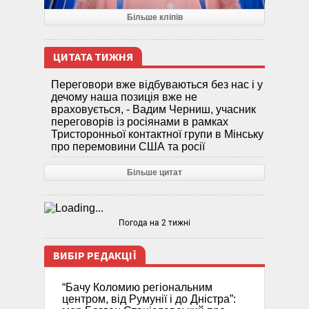
Більше кліпів
ЦИТАТА ТИЖНЯ
Переговори вже відбуваються без нас і у
дечому наша позиція вже не
враховується, - Вадим Черниш, учасник
переговорів із росіянами в рамках
Тристоронньої контактної групи в Мінську
про перемовини США та росії
Більше цитат
Погода на 2 тижні
ВИБІР РЕДАКЦІЇ
“Бачу Коломию регіональним
центром, від Румунії і до Дністра”: