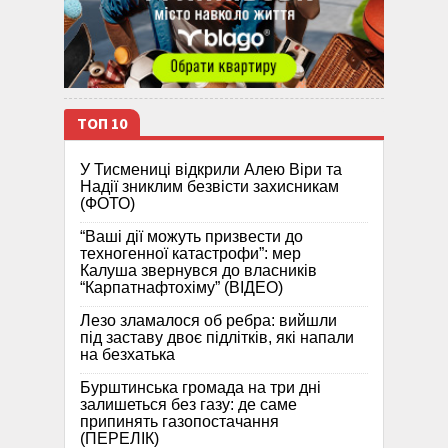
ТОП 10
У Тисмениці відкрили Алею Віри та
Надії зниклим безвісти захисникам
(ФОТО)
“Ваші дії можуть призвести до
техногенної катастрофи”: мер
Калуша звернувся до власників
“Карпатнафтохіму” (ВІДЕО)
Лезо зламалося об ребра: вийшли
під заставу двоє підлітків, які напали
на безхатька
Бурштинська громада на три дні
залишеться без газу: де саме
припинять газопостачання
(ПЕРЕЛІК)