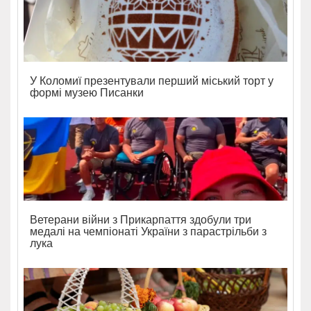
У Коломиї презентували перший міський торт у
формі музею Писанки
Ветерани війни з Прикарпаття здобули три
медалі на чемпіонаті України з парастрільби з
лука