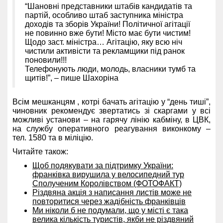
“Шановні представники штабів кандидатів та
партій, особливо штаб заступника міністра
доходів та зборів України! Політичної агітації
не повинно вже бути! Місто має бути чистим!
Щодо заст. міністра… Агітацію, яку всю ніч
чистили активісти та рекламщики під ранок
поновили!!!
Телефонують люди, молодь, власники тумб та
щитів!”, – пише Шахоріна
Всім мешканцям , котрі бачать агітацію у “день тиші”,
чиновник рекомендує звертатись зі скаргами у всі
можливі установи – на гарячу лінію кабміну, в ЦВК,
на службу оперативного реагування виконкому –
тел. 1580 та в міліцію.
Читайте також:
Щоб подякувати за підтримку України:
франківка вирушила у велосипедний тур
Сполученим Королівством (ФОТОФАКТ)
Різдвяна акція з написання листів може не
повторитися через жадібність франківців
Ми ніколи б не подумали, що у місті є така
велика кількість туристів, якби не різдвяний