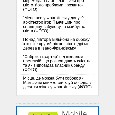
мер Богдан Станіславський про
місто, його проблеми і розвиток
(ФОТО)
“Мене все у Франківську дивує”:
архітектор Ігор Панчишин про
спадщину, забудову та майбутнє
міста (ФОТО)
Понад півтора мільйона на обрізку:
хто вже другий рік поспіль підрізає
дерева в Івано-Франківську
“Фабрика квартир” під шквалом
претензій: що розповідають клієнти
та як відповідає власник бренду
(ФОТО)
Місце, де можна бути собою: як
Мамський книжковий клуб об’єднав
десятки жінок у Франківську (ФОТО)