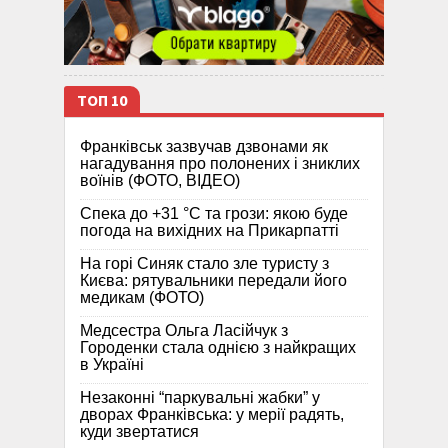
ТОП 10
Франківськ зазвучав дзвонами як
нагадування про полонених і зниклих
воїнів (ФОТО, ВІДЕО)
Спека до +31 °C та грози: якою буде
погода на вихідних на Прикарпатті
На горі Синяк стало зле туристу з
Києва: рятувальники передали його
медикам (ФОТО)
Медсестра Ольга Ласійчук з
Городенки стала однією з найкращих
в Україні
Незаконні “паркувальні жабки” у
дворах Франківська: у мерії радять,
куди звертатися