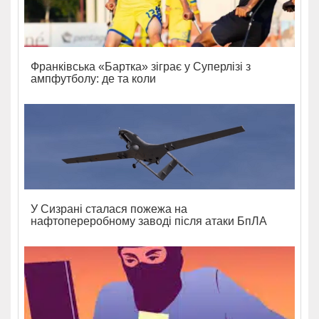
Франківська «Бартка» зіграє у Суперлізі з
ампфутболу: де та коли
У Сизрані сталася пожежа на
нафтопереробному заводі після атаки БпЛА