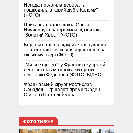
Негода повалила дерева та
пошкодила віковий дуб у Коломиї
(ФОТО)
Прикарпатського воїна Олега
Ничипорука нагородили відзнакою
“Золотий Хрест” (ФОТО)
Берінчик провів відкрите тренування
та автограф-сесію для франківців на
міському озері (ФОТО)
"Ми все ще тут": у Франківську третій
день поспіль мітингували проти
відставки Федорова (ФОТО, ВІДЕО)
Франківський хірург Ростислав
Сабадош – фіналіст премії “Орден
Святого Пантелеймона”
ФОТО ТИЖНЯ