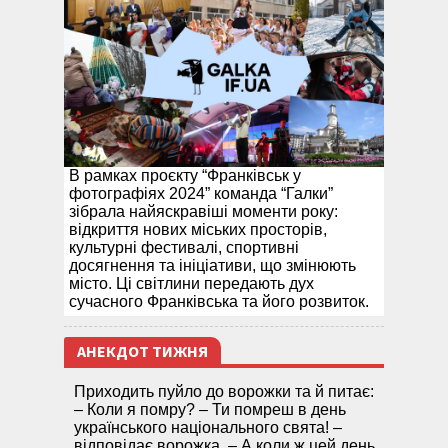
В рамках проєкту “Франківськ у
фотографіях 2024” команда “Галки”
зібрала найяскравіші моменти року:
відкриття нових міських просторів,
культурні фестивалі, спортивні
досягнення та ініціативи, що змінюють
місто. Ці світлини передають дух
сучасного Франківська та його розвиток.
АНЕКДОТ ТИЖНЯ
Приходить пуйло до ворожки та й питає:
– Коли я помру? – Ти помреш в день
українського національного свята! –
відповідає ворожка. – А коли ж цей день