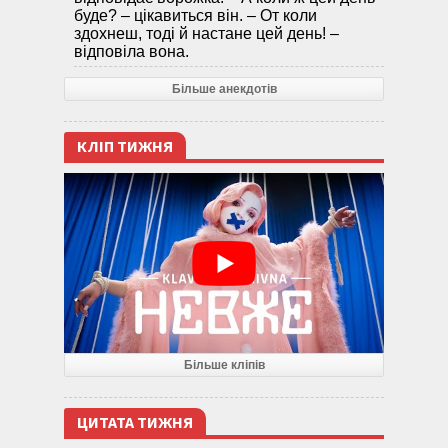
буде? – цікавиться він. – От коли
здохнеш, тоді й настане цей день! –
відповіла вона.
Більше анекдотів
КЛІП ТИЖНЯ
Більше кліпів
ЦИТАТА ТИЖНЯ