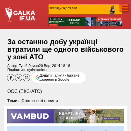
За останню добу українці
втратили ще одного військового
у зоні АТО
Автор:
Турій Роман
20 Вер, 2014 18:18
Поділитись публікацією
Додати Галку як бажане
джерело в Google
ООС (ЕКС-АТО)
Теми:
Франківські новини