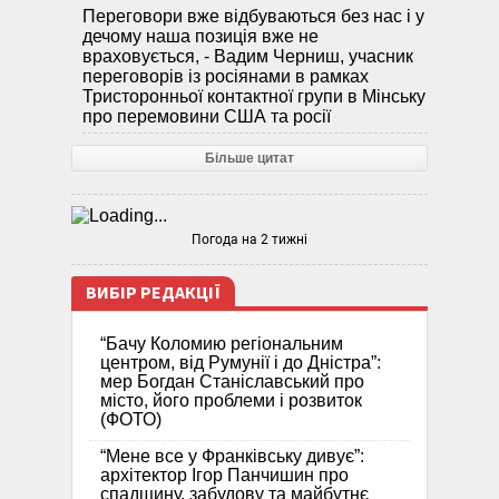
Переговори вже відбуваються без нас і у
дечому наша позиція вже не
враховується, - Вадим Черниш, учасник
переговорів із росіянами в рамках
Тристоронньої контактної групи в Мінську
про перемовини США та росії
Більше цитат
Погода на 2 тижні
ВИБІР РЕДАКЦІЇ
“Бачу Коломию регіональним
центром, від Румунії і до Дністра”:
мер Богдан Станіславський про
місто, його проблеми і розвиток
(ФОТО)
“Мене все у Франківську дивує”:
архітектор Ігор Панчишин про
спадщину, забудову та майбутнє