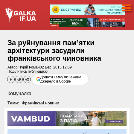
За руйнування пам’ятки
архітектури засудили
франківського чиновника
Автор:
Турій Роман
02 Бер, 2015 12:09
Поділитись публікацією
Додати Галку як бажане
джерело в Google
Комуналка
Теми:
Франківські новини