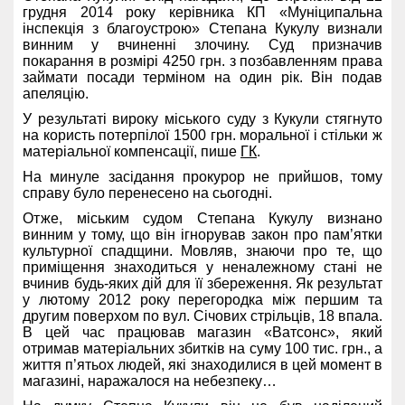
грудня 2014 року керівника КП «Муніципальна
інспекція з благоустрою» Степана Кукулу визнали
винним у вчиненні злочину. Суд призначив
покарання в розмірі 4250 грн. з позбавленням права
займати посади терміном на один рік. Він подав
апеляцію.
У результаті вироку міського суду з Кукули стягнуто
на користь потерпілої 1500 грн. моральної і стільки ж
матеріальної компенсації, пише
ГК
.
На минуле засідання прокурор не прийшов, тому
справу було перенесено на сьогодні.
Отже, міським судом Степана Кукулу визнано
винним у тому, що він ігнорував закон про пам’ятки
культурної спадщини. Мовляв, знаючи про те, що
приміщення знаходиться у неналежному стані не
вчинив будь-яких дій для її збереження. Як результат
у лютому 2012 року перегородка між першим та
другим поверхом по вул. Січових стрільців, 18 впала.
В цей час працював магазин «Ватсонс», який
отримав матеріальних збитків на суму 100 тис. грн., а
життя п’ятьох людей, які знаходилися в цей момент в
магазині, наражалося на небезпеку…