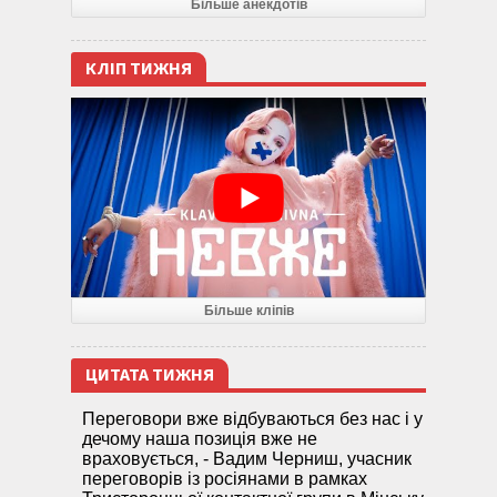
Більше анекдотів
КЛІП ТИЖНЯ
Більше кліпів
ЦИТАТА ТИЖНЯ
Переговори вже відбуваються без нас і у
дечому наша позиція вже не
враховується, - Вадим Черниш, учасник
переговорів із росіянами в рамках