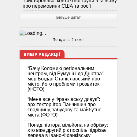
Тристоронньої контактної групи в Мінську
про перемовини США та росії
Більше цитат
Погода на 2 тижні
ВИБІР РЕДАКЦІЇ
“Бачу Коломию регіональним
центром, від Румунії і до Дністра”:
мер Богдан Станіславський про
місто, його проблеми і розвиток
(ФОТО)
“Мене все у Франківську дивує”:
архітектор Ігор Панчишин про
спадщину, забудову та майбутнє
міста (ФОТО)
Понад півтора мільйона на обрізку:
хто вже другий рік поспіль підрізає
дерева в Івано-Франківську