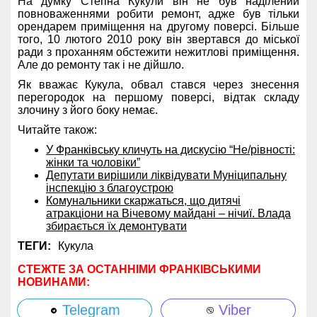
На думку Степна Кукули він не був наділений
повноваженнями робити ремонт, адже був тільки
орендарем приміщення на другому поверсі. Більше
того, 10 лютого 2010 року він звертався до міської
ради з проханням обстежити нежитлові приміщення.
Але до ремонту так і не дійшло.
Як вважає Кукула, обвал стався через знесення
перегородок на першому поверсі, відтак складу
злочину з його боку немає.
Читайте також:
У Франківську кличуть на дискусію “Не/рівності:
жінки та чоловіки”
Депутати вирішили ліквідувати Муніципальну
інспекцію з благоустрою
Комунальники скаржаться, що дитячі
атракціони на Вічевому майдані – нічиї. Влада
збирається їх демонтувати
ТЕГИ:
Кукула
СТЕЖТЕ ЗА ОСТАННІМИ ФРАНКІВСЬКИМИ
НОВИНАМИ:
Telegram
Viber