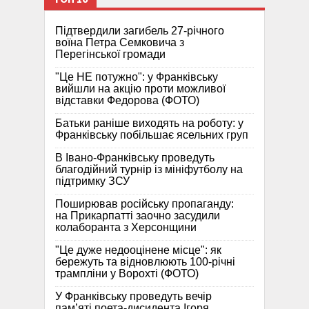
Підтвердили загибель 27-річного
воїна Петра Семковича з
Перегінської громади
"Це НЕ потужно": у Франківську
вийшли на акцію проти можливої
відставки Федорова (ФОТО)
Батьки раніше виходять на роботу: у
Франківську побільшає ясельних груп
В Івано-Франківську проведуть
благодійний турнір із мініфутболу на
підтримку ЗСУ
Поширював російську пропаганду:
на Прикарпатті заочно засудили
колаборанта з Херсонщини
"Це дуже недооцінене місце": як
бережуть та відновлюють 100-річні
трампліни у Ворохті (ФОТО)
У Франківську проведуть вечір
пам’яті поета-дисидента Ігоря