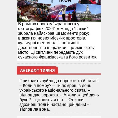
В рамках проєкту “Франківськ у
фотографіях 2024” команда “Галки”
зібрала найяскравіші моменти року:
відкриття нових міських просторів,
культурні фестивалі, спортивні
досягнення та ініціативи, що змінюють
місто. Ці світлини передають дух
сучасного Франківська та його розвиток.
АНЕКДОТ ТИЖНЯ
Приходить пуйло до ворожки та й питає:
– Коли я помру? – Ти помреш в день
українського національного свята! –
відповідає ворожка. – А коли ж цей день
буде? – цікавиться він. – От коли
здохнеш, тоді й настане цей день! –
відповіла вона.