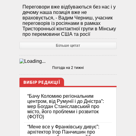
Переговори вже відбуваються без нас і у
дечому наша позиція вже не
враховується, - Вадим Черниш, учасник
переговорів із росіянами в рамках
Тристоронньої контактної групи в Мінську
про перемовини США та росії
Більше цитат
Погода на 2 тижні
ВИБІР РЕДАКЦІЇ
“Бачу Коломию регіональним
центром, від Румунії і до Дністра”:
мер Богдан Станіславський про
місто, його проблеми і розвиток
(ФОТО)
“Мене все у Франківську дивує”:
архітектор Ігор Панчишин про