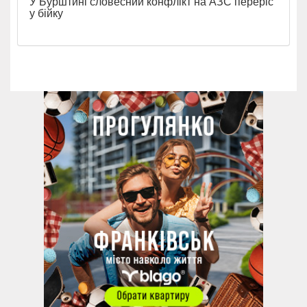
У Бурштині словесний конфлікт на АЗС переріс
у бійку