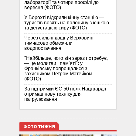
лабораторії та чотири профілі до
вересня (ФОТО)
У Ворохті відкрили кінну станцію —
туристів возять на полонину з юшкою
та дегустацією сиру (ФОТО)
Через сильні дощі у Верховині
тимчасово обмежили
водопостачання
"Найбільше, чого він зараз потребує,
— це молитви і пам’яті": у
Франківську попрощалися з
захисником Петром Матейком
(ФОТО)
За підтримки ЄС 50 полк Нацгвардії
отримав нову техніку для
патрулювання
ФОТО ТИЖНЯ