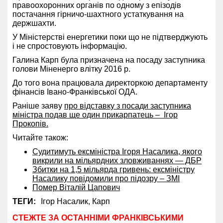
правоохоронних органів по одному з епізодів
постачання гірничо-шахтного устаткування на
держшахти.
У Міністерстві енергетики поки що не підтверджують
і не спростовують інформацію.
Галина Карп була призначена на посаду заступника
голови Міненерго влітку 2016 р.
До того вона працювала директоркою департаменту
фінансів Івано-Франківської ОДА.
Раніше заяву
про відставку з посади заступника
міністра подав ще один прикарпатець – Ігор
Прокопів.
Читайте також:
Судитимуть ексміністра Ігоря Насалика, якого
викрили на мільярдних зловживаннях — ДБР
Збитки на 1,5 мільярда гривень: ексміністру
Насалику повідомили про підозру – ЗМІ
Помер Віталій Цапович
ТЕГИ:
Ігор Насалик,
Карп
СТЕЖТЕ ЗА ОСТАННІМИ ФРАНКІВСЬКИМИ