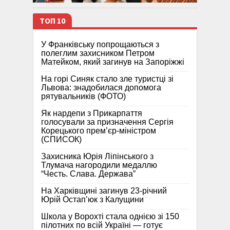
ТОП 10
У Франківську попрощаються з
полеглим захисником Петром
Матейком, який загинув на Запоріжжі
На горі Синяк стало зле туристці зі
Львова: знадобилася допомога
рятувальників (ФОТО)
Як нардепи з Прикарпаття
голосували за призначення Сергія
Корецького прем’єр-міністром
(СПИСОК)
Захисника Юрія Ліпінського з
Тлумача нагородили медаллю
“Честь. Слава. Держава”
На Харківщині загинув 23-річний
Юрій Остап’юк з Калущини
Школа у Ворохті стала однією зі 150
пілотних по всій Україні — готує