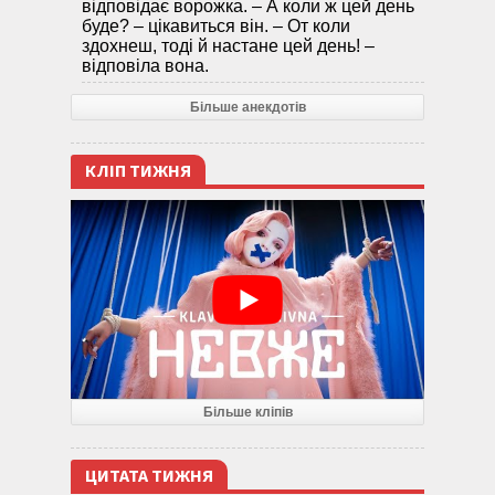
відповідає ворожка. – А коли ж цей день
буде? – цікавиться він. – От коли
здохнеш, тоді й настане цей день! –
відповіла вона.
Більше анекдотів
КЛІП ТИЖНЯ
Більше кліпів
ЦИТАТА ТИЖНЯ