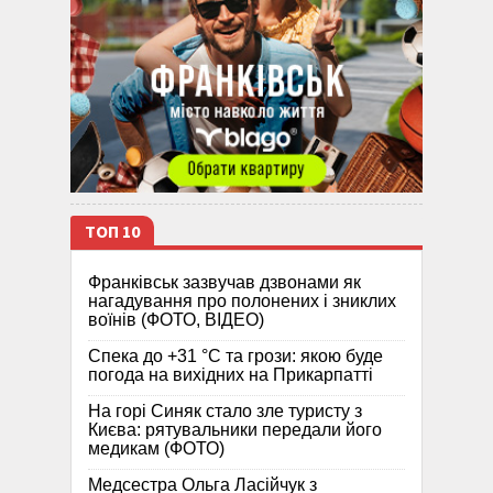
ТОП 10
Франківськ зазвучав дзвонами як
нагадування про полонених і зниклих
воїнів (ФОТО, ВІДЕО)
Спека до +31 °C та грози: якою буде
погода на вихідних на Прикарпатті
На горі Синяк стало зле туристу з
Києва: рятувальники передали його
медикам (ФОТО)
Медсестра Ольга Ласійчук з