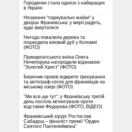
Городенки стала однією з найкращих
в Україні
Незаконні “паркувальні жабки” у
дворах Франківська: у мерії радять,
куди звертатися
Негода повалила дерева та
пошкодила віковий дуб у Коломиї
(ФОТО)
Прикарпатського воїна Олега
Ничипорука нагородили відзнакою
“Золотий Хрест” (ФОТО)
Берінчик провів відкрите тренування
та автограф-сесію для франківців на
міському озері (ФОТО)
"Ми все ще тут": у Франківську третій
день поспіль мітингували проти
відставки Федорова (ФОТО, ВІДЕО)
Франківський хірург Ростислав
Сабадош – фіналіст премії “Орден
Святого Пантелеймона”