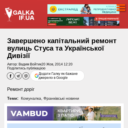
Завершено капітальний ремонт
вулиць Стуса та Української
Дивізії
Автор:
Вадим Войтик
20 Жов, 2014 12:20
Поділитись публікацією
Додати Галку як бажане
джерело в Google
Ремонт доріг
Теми:
Комуналка
,
Франківські новини