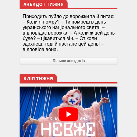
АНЕКДОТ ТИЖНЯ
Приходить пуйло до ворожки та й питає:
– Коли я помру? – Ти помреш в день
українського національного свята! –
відповідає ворожка. – А коли ж цей день
буде? – цікавиться він. – От коли
здохнеш, тоді й настане цей день! –
відповіла вона.
Більше анекдотів
КЛІП ТИЖНЯ