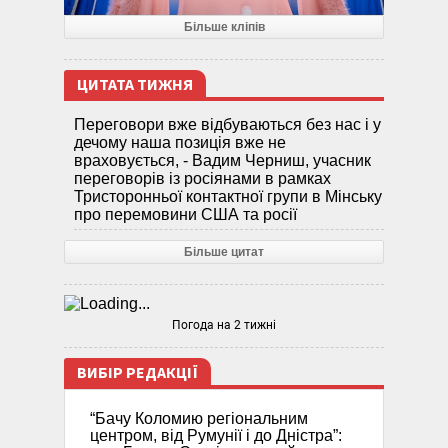
Більше кліпів
ЦИТАТА ТИЖНЯ
Переговори вже відбуваються без нас і у
дечому наша позиція вже не
враховується, - Вадим Черниш, учасник
переговорів із росіянами в рамках
Тристоронньої контактної групи в Мінську
про перемовини США та росії
Більше цитат
Погода на 2 тижні
ВИБІР РЕДАКЦІЇ
“Бачу Коломию регіональним
центром, від Румунії і до Дністра”: