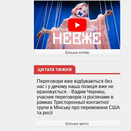
Більше кліпів
ЦИТАТА ТИЖНЯ
Переговори вже відбуваються без
нас і у дечому наша позиція вже не
враховується, - Вадим Черниш,
учасник переговорів із росіянами в
рамках Тристоронньої контактної
групи в Мінську про перемовини США
та росії
Більше цитат