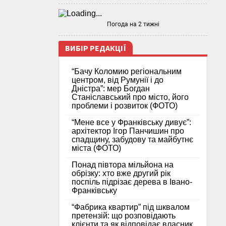
Погода на 2 тижні
ВИБІР РЕДАКЦІЇ
“Бачу Коломию регіональним
центром, від Румунії і до
Дністра”: мер Богдан
Станіславський про місто, його
проблеми і розвиток (ФОТО)
“Мене все у Франківську дивує”:
архітектор Ігор Панчишин про
спадщину, забудову та майбутнє
міста (ФОТО)
Понад півтора мільйона на
обрізку: хто вже другий рік
поспіль підрізає дерева в Івано-
Франківську
“Фабрика квартир” під шквалом
претензій: що розповідають
клієнти та як відповідає власник