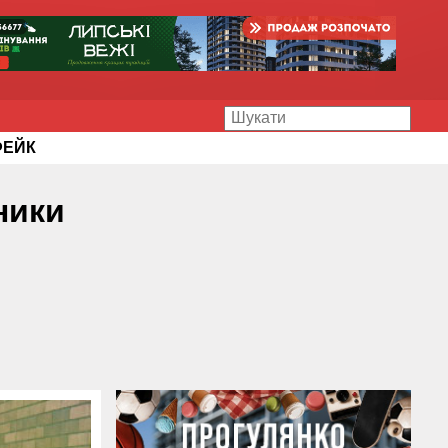
ФЕЙК
ники