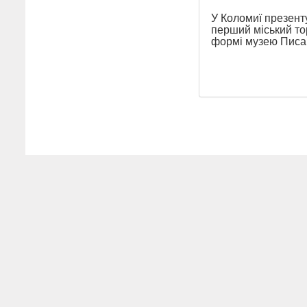
У Коломиї презент
перший міський то
формі музею Писа