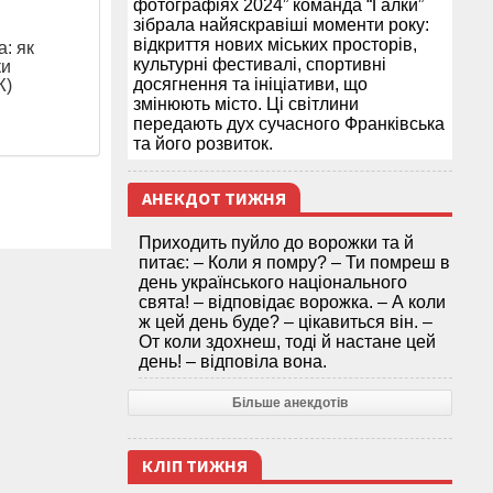
фотографіях 2024” команда “Галки”
зібрала найяскравіші моменти року:
відкриття нових міських просторів,
: як
культурні фестивалі, спортивні
ки
досягнення та ініціативи, що
Ж)
змінюють місто. Ці світлини
передають дух сучасного Франківська
та його розвиток.
АНЕКДОТ ТИЖНЯ
Приходить пуйло до ворожки та й
питає: – Коли я помру? – Ти помреш в
день українського національного
свята! – відповідає ворожка. – А коли
ж цей день буде? – цікавиться він. –
От коли здохнеш, тоді й настане цей
день! – відповіла вона.
Більше анекдотів
КЛІП ТИЖНЯ