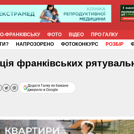
НО-ФРАНКІВСЬКУ
ФОТО
ВІДЕО
ПРО ГАЛКУ
ІТИ?
НАПРОЗОРЕНО
ФОТОКОНКУРС
РОЗБІР
ація франківських рятуваль
Додати Галку як бажане
джерело в Google