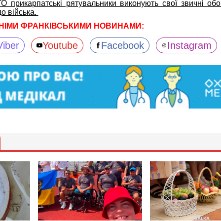
ТО прикарпатські рятувальники виконують свої звичні обов
до війська.
НІМИ ФРАНКІВСЬКИМИ НОВИНАМИ:
Viber
Youtube
Facebook
Instagram