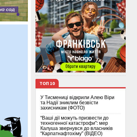
ТОП 10
У Тисмениці відкрили Алею Віри
та Надії зниклим безвісти
захисникам (ФОТО)
“Ваші дії можуть призвести до
техногенної катастрофи”: мер
Калуша звернувся до власників
“Карпатнафтохіму” (ВІДЕО)