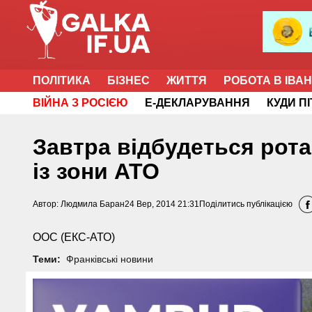
ПОЛІТИКА
БІЗНЕС
ЖИТТЯ
РОБОТА В ІВА
ВІЙНА З РОСІЄЮ
Е-ДЕКЛАРУВАННЯ
КУДИ П
Завтра відбудеться рот
із зони АТО
Автор:
Людмила Баран
24 Вер, 2014 21:31
Поділитись публікацією
ООС (ЕКС-АТО)
Теми:
Франківські новини