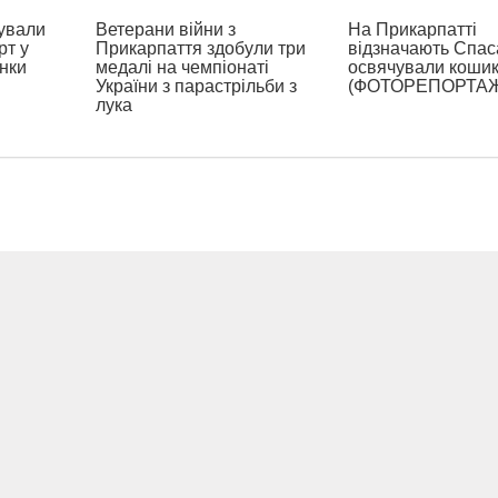
ували
Ветерани війни з
На Прикарпатті
рт у
Прикарпаття здобули три
відзначають Спаса
нки
медалі на чемпіонаті
освячували коши
України з парастрільби з
(ФОТОРЕПОРТА
лука