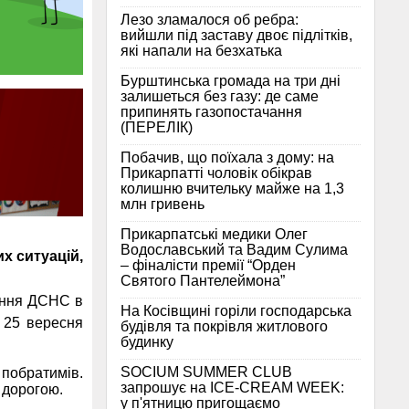
Лезо зламалося об ребра:
вийшли під заставу двоє підлітків,
які напали на безхатька
Бурштинська громада на три дні
залишеться без газу: де саме
припинять газопостачання
(ПЕРЕЛІК)
Побачив, що поїхала з дому: на
Прикарпатті чоловік обікрав
колишню вчительку майже на 1,3
млн гривень
Прикарпатські медики Олег
Водославський та Вадим Сулима
х ситуацій,
– фіналісти премії “Орден
Святого Пантелеймона”
іння ДСНС в
На Косівщині горіли господарська
.
25 вересня
будівля та покрівля житлового
будинку
SOCIUM SUMMER CLUB
 побратимів.
запрошує на ICE-CREAM WEEK:
 дорогою.
у п'ятницю пригощаємо