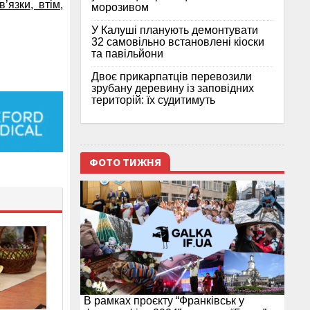
’язки, втім,
морозивом
У Калуші планують демонтувати
32 самовільно встановлені кіоски
та павільйони
Двоє прикарпатців перевозили
зрубану деревину із заповідних
територій: їх судитимуть
ФОТО ТИЖНЯ
В рамках проєкту “Франківськ у