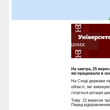
На завтра, 25 верес
які працювали в зон
На Сході держави пе
області, які викону
готується ротація цих
Тому 22 вересня тро
Перед відправленням