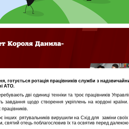
ня, готується ротація працівників служби з надзвичайни
і АТО.
ребувають дві одиниці техніки та троє працівників
Управл
ють завдання щодо створення укріплень на кордоні країни
 працівників.
є інших рятувальників вирушили на Схід для заміни своїх
, святий отець поблагословив їх та освятив перед далекою