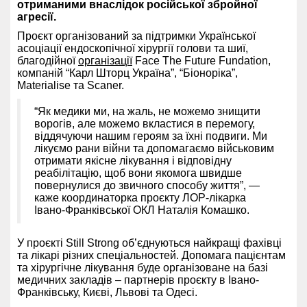
отриманими внаслідок російської збройної
агресії.
Проєкт організований за підтримки Української
асоціації ендоскопічної хірургії голови та шиї,
благодійної
організації
Face The Future Fundation,
компаній “Карл Шторц Україна”, “Біоноріка”,
Materialise та Scaner.
“Як медики ми, на жаль, не можемо знищити
ворогів, але можемо вкластися в перемогу,
віддячуючи нашим героям за їхні подвиги. Ми
лікуємо рани війни та допомагаємо військовим
отримати якісне лікування і відповідну
реабілітацію, щоб вони якомога швидше
повернулися до звичного способу життя”, —
каже координаторка проєкту ЛОР-лікарка
Івано-Франківської ОКЛ Наталія Комашко.
У проєкті Still Strong об’єднуються найкращі фахівці
та лікарі різних спеціальностей. Допомага пацієнтам
та хірургічне лікування буде організоване на базі
медичних закладів – партнерів проєкту в Івано-
Франківську, Києві, Львові та Одесі.