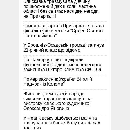
Блискавка травмувала дівчину,
пошкоджений дах школи, частина
області без світла: наслідки негоди
на Прикарпатті
Сімейна лікарка з Прикарпаття стала
фіналісткою відзнаки “Орден Святого
Пантелеймона”
У Брошнів-Осадській громаді загинув
21-річний юнак: що відомо
На Надвірнянщині відкрили
футбольний стадіон імені полеглого
захисника Віктора Клим’юка (ФОТО)
Помер захисник України Віталій
Надурак із Коломиї
Живопис, текстури й народні
символи: франківців кличуть на
виставку київського художника
Олександра Яновича
У Франківську відбудеться матч та
тренування з баскетболу на кріслах
колісних