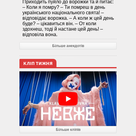
Приходить пуйло до ворожки та й питає:
– Коли я помру? – Ти помреш в день
українського національного свята! –
відповідає ворожка. – А коли ж цей день
буде? – цікавиться він. – От коли
здохнеш, тоді й настане цей день! –
відповіла вона.
Більше анекдотів
КЛІП ТИЖНЯ
Більше кліпів