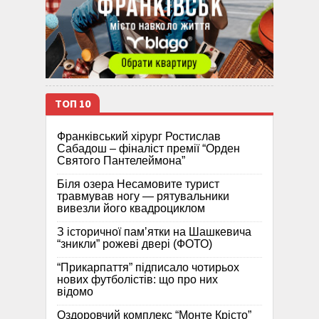
ТОП 10
Франківський хірург Ростислав
Сабадош – фіналіст премії “Орден
Святого Пантелеймона”
Біля озера Несамовите турист
травмував ногу — рятувальники
вивезли його квадроциклом
З історичної памʼятки на Шашкевича
“зникли” рожеві двері (ФОТО)
“Прикарпаття” підписало чотирьох
нових футболістів: що про них
відомо
Оздоровчий комплекс “Монте Крісто”