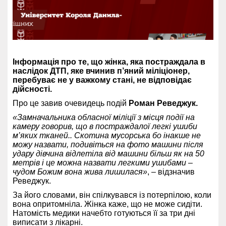
Інформація про те, що жінка, яка постраждала в
наслідок ДТП, яке вчинив п’яний міліціонер,
перебуває не у важкому стані, не відповідає
дійсності.
Про це завив очевидець подій
Роман Реведжук.
«Замначальника обласної міліції з місця події на
камеру говорив, що в постраждалої легкі ушиби
м’яких тканей.. Скотина мусорська бо інакше не
можу назвати, подивіться на фото машини після
удару дівчина відлетіла від машини більш як на 50
метрів і це можна назвати легкими ушибами –
чудом Божим вона жива лишилася»
, – відзначив
Реведжук.
За його словами, він спілкувався із потерпілою, коли
вона опритомніла. Жінка каже, що не може сидіти.
Натомість медики начебто готуються її за три дні
виписати з лікарні.