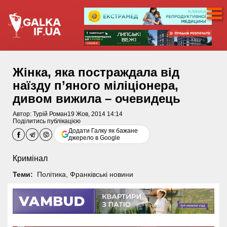
Жінка, яка постраждала від
наїзду п’яного міліціонера,
дивом вижила – очевидець
Автор:
Турій Роман
19 Жов, 2014 14:14
Поділитись публікацією
Додати Галку як бажане
джерело в Google
Кримінал
Теми:
Політика
,
Франківські новини