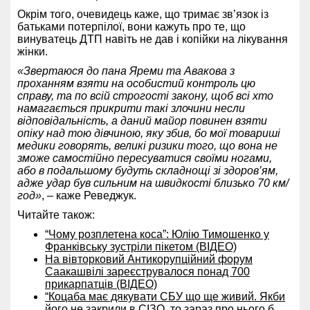
Окрім того, очевидець каже, що тримає зв’язок із
батьками потерпілої, вони кажуть про те, що
винуватець ДТП навіть не дав і копійки на лікування
жінки.
«Звертаюся до пана Яреми та Авакова з
проханням взяти на особистий контроль цю
справу, та по всій строгості закону, щоб всі хто
намагається прикрити такі злочини несли
відповідальність, а даний майор повинен взяти
опіку над тою дівчиною, яку збив, бо мої товариші
медики говорять, великі ризики того, що вона не
зможе самостійно пересуватися своїми ногами,
або в подальшому будуть складнощі зі здоров’ям,
адже удар був сильним на швидкості близько 70 км/
год»
, – каже Реведжук.
Читайте також:
“Чому розплетена коса”: Юлію Тимошенко у
Франківську зустріли пікетом (ВІДЕО)
На вівторковий Антикорупційний форум
Саакашвілі зареєструвалося понад 700
прикарпатців (ВІДЕО)
“Коцаба має дякувати СБУ що ще живий. Якби
його не закрили в СІЗО, то зараз про нього б