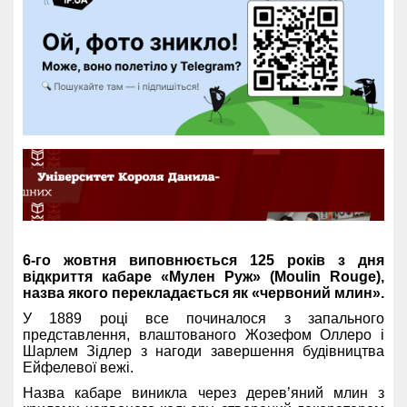
6-го жовтня виповнюється 125 років з дня
відкриття кабаре «Мулен Руж» (Moulin Rouge),
назва якого перекладається як «червоний млин».
У 1889 році все починалося з запального
представлення, влаштованого Жозефом Оллеро і
Шарлем Зідлер з нагоди завершення будівництва
Ейфелевої вежі.
Назва кабаре виникла через дерев’яний млин з