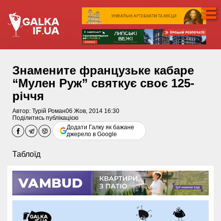
Знамените французьке кабаре
“Мулен Руж” святкує своє 125-
річчя
Автор:
Турій Роман
06 Жов, 2014 16:30
Поділитись публікацією
Додати Галку як бажане
джерело в Google
Таблоїд