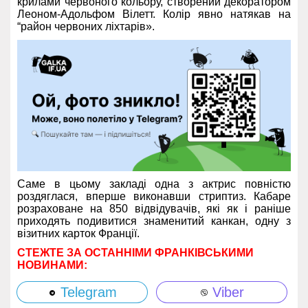
крилами червоного кольору, створений декоратором
Леоном-Адольфом Вілетт. Колір явно натякав на
“район червоних ліхтарів».
Саме в цьому закладі одна з актрис повністю
роздяглася, вперше виконавши стриптиз. Кабаре
розраховане на 850 відвідувачів, які як і раніше
приходять подивитися знаменитий канкан, одну з
візитних карток Франції.
СТЕЖТЕ ЗА ОСТАННІМИ ФРАНКІВСЬКИМИ
НОВИНАМИ:
Telegram
Viber