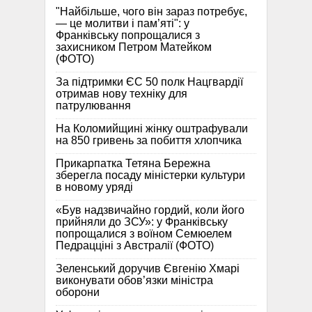
"Найбільше, чого він зараз потребує,
— це молитви і пам’яті": у
Франківську попрощалися з
захисником Петром Матейком
(ФОТО)
За підтримки ЄС 50 полк Нацгвардії
отримав нову техніку для
патрулювання
На Коломийщині жінку оштрафували
на 850 гривень за побиття хлопчика
Прикарпатка Тетяна Бережна
зберегла посаду міністерки культури
в новому уряді
«Був надзвичайно гордий, коли його
прийняли до ЗСУ»: у Франківську
попрощалися з воїном Семюелем
Педрацціні з Австралії (ФОТО)
Зеленський доручив Євгенію Хмарі
виконувати обов’язки міністра
оборони