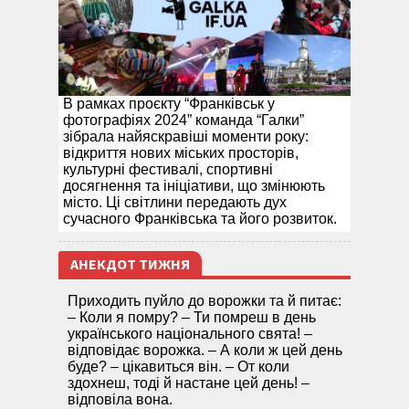
В рамках проєкту “Франківськ у
фотографіях 2024” команда “Галки”
зібрала найяскравіші моменти року:
відкриття нових міських просторів,
культурні фестивалі, спортивні
досягнення та ініціативи, що змінюють
місто. Ці світлини передають дух
сучасного Франківська та його розвиток.
АНЕКДОТ ТИЖНЯ
Приходить пуйло до ворожки та й питає:
– Коли я помру? – Ти помреш в день
українського національного свята! –
відповідає ворожка. – А коли ж цей день
буде? – цікавиться він. – От коли
здохнеш, тоді й настане цей день! –
відповіла вона.