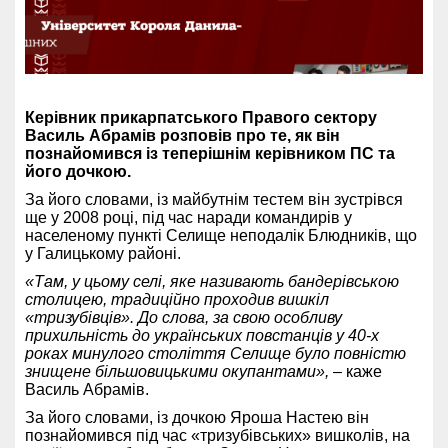
Керівник прикарпатського Правого сектору
Василь Абрамів розповів про те, як він
познайомився із теперішнім керівником ПС та
його дочкою.
За його словами, із майбутнім тестем він зустрівся
ще у 2008 році, під час наради командирів у
населеному пункті Селище неподалік Блюдників, що
у Галицькому районі.
«Там, у цьому селі, яке називають бандерівською
столицею, традиційно проходив вишкіл
«тризубівців». До слова, за свою особливу
прихильність до українських повстанців у 40-х
роках минулого століття Селище було повністю
знищене більшовицькими окупантами»,
– каже
Василь Абрамів.
За його словами, із дочкою Яроша Настею він
познайомився під час «тризубівських» вишколів, на