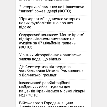
З історичної памʼятки на Шашкевича
“зникли” рожеві двері (ФОТО)
“Прикарпаття” підписало чотирьох
нових футболістів: що про них
відомо
Оздоровчий комплекс “Монте Крісто”
під Франківськом виставили на
аукціон за 67 мільйонів гривень
(ФОТО)
У різних мікрорайонах Франківська
зникла вода: що відомо
ДНК-експертиза підтвердила
загибель воїна Миколи Романишина
з Долинської громади
Інклюзивний реабілітаційний
майданчик облаштували для
пацієнтів Франківської міської лікарні
№1 (ФОТО)
Військового з Городенківщини