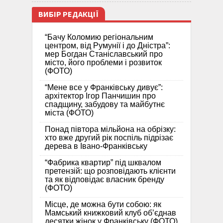
ВИБІР РЕДАКЦІЇ
“Бачу Коломию регіональним
центром, від Румунії і до Дністра”:
мер Богдан Станіславський про
місто, його проблеми і розвиток
(ФОТО)
“Мене все у Франківську дивує”:
архітектор Ігор Панчишин про
спадщину, забудову та майбутнє
міста (ФОТО)
Понад півтора мільйона на обрізку:
хто вже другий рік поспіль підрізає
дерева в Івано-Франківську
“Фабрика квартир” під шквалом
претензій: що розповідають клієнти
та як відповідає власник бренду
(ФОТО)
Місце, де можна бути собою: як
Мамський книжковий клуб об’єднав
десятки жінок у Франківську (ФОТО)