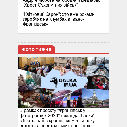
Андрія Мороза нагородили медаллю
“Хрест Сухопутних військ”
“Квітковий барон”: хто вже роками
заробляє на клумбах в Івано-
Франківську
ФОТО ТИЖНЯ
В рамках проєкту “Франківськ у
фотографіях 2024” команда “Галки”
зібрала найяскравіші моменти року:
відкриття нових міських просторів,