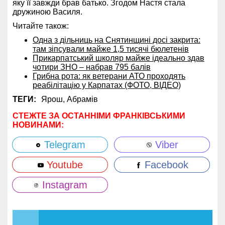
яку її завжди брав батько. Згодом Настя стала
дружиною Василя.
Читайте також:
Одна з дільниць на Снятинщині досі закрита:
там зіпсували майже 1,5 тисячі бюлетенів
Прикарпатський школяр майже ідеально здав
чотири ЗНО – набрав 795 балів
Грибна рота: як ветерани АТО проходять
реабілітацію у Карпатах (ФОТО, ВІДЕО)
ТЕГИ:
Ярош,
Абрамів
СТЕЖТЕ ЗА ОСТАННІМИ ФРАНКІВСЬКИМИ
НОВИНАМИ:
Telegram
Viber
Youtube
Facebook
Instagram