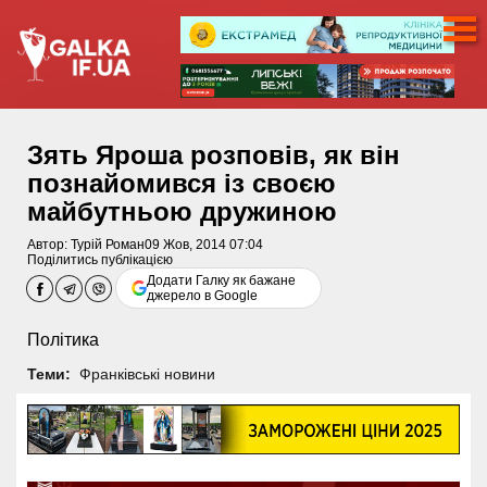
Зять Яроша розповів, як він
познайомився із своєю
майбутньою дружиною
Автор:
Турій Роман
09 Жов, 2014 07:04
Поділитись публікацією
Додати Галку як бажане
джерело в Google
Політика
Теми:
Франківські новини