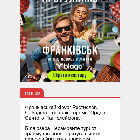
ТОП 10
Франківський хірург Ростислав
Сабадош – фіналіст премії “Орден
Святого Пантелеймона”
Біля озера Несамовите турист
травмував ногу — рятувальники
вивезли його квадроциклом